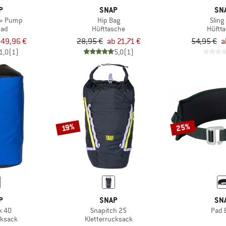
P
SNAP
SN
1 + Pump
Hip Bag
Sling
pad
Hüfttasche
Hüftt
49,96 €
28,95 €
ab 21,71 €
54,95 €
a
1,0
(1)
5,0
(1)
25%
19%
P
SNAP
SN
k 40
Snapitch 25
Pad 
cksack
Kletterrucksack