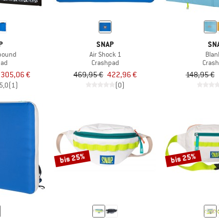
P
SNAP
SN
bound
Air Shock 1
Blan
pad
Crashpad
Cras
 305,06 €
469,95 €
422,96 €
148,95 €
5,0
(1)
(0)
bis 25%
bis 25%