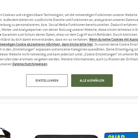
n Cookies und vergleichbare Technologien, um die notwendigen Funktionen unserer Website
n. Außerdem bieten wir zusätzliche Dienste und Funktionen an, analysieren unseren Datenv
Werbung zu personalisieren, bzw. Social Media-Funktionen bereitzustellen. Dadurch erfahren
, Werbe- und Analysepartner von deiner Nutzung unserer Website; diese sitzen teilweise in D
Garantien zum Schutz deiner Daten, etwa vor dem Zugriff durch Behörden. Durch Anklicken 
rklärst du dich damit einverstanden, dass wir so verfahren.
Wenn du keine Cookies mit Ausn
twendigen Cookie akzeptieren möchtest, dann klicke bitte hier
. Du kannst deine Cookie Eins
t in den „Einstellungen“ anpassen und einzelne Kategorien auswählen. Deine Einwilligung ist f
nap
dieser Website nicht notwendig und kann jederzeit unter „Cookie Einstellungen“ im unteren B
NOVATIVE KLETTERPRODUKTE AUS FRAN
errufen oder erstmals vergeben werden. Weitere Informationen, auch zu Risiken der Drittlan
n unseren
Datenschutzhinweisen
.
t sich Snap zu einer französischen Kultmarke in der Kletterwelt en
rodukte bekannt. Das Sortiment reicht von Crashpads über Kletter
EINSTELLUNGEN
ALLE AUSWÄHLEN
s mit einem unverwechselbaren Stil. So entstehen Produkte, die bei
akter überzeugen.