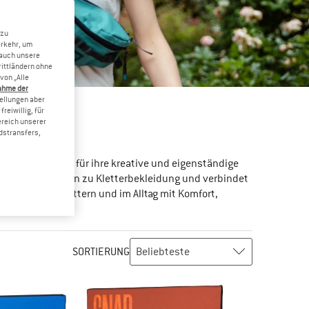
 zu
erkehr, um
 auch unsere
rittländern ohne
von „Alle
ahme der
tellungen aber
reiwillig, für
ereich unserer
KREICH
dstransfers,
twickelt und ist für ihre kreative und eigenständige
ausrüstung bis hin zu Kletterbekleidung und verbindet
m Bouldern, Klettern und im Alltag mit Komfort,
SORTIERUNG