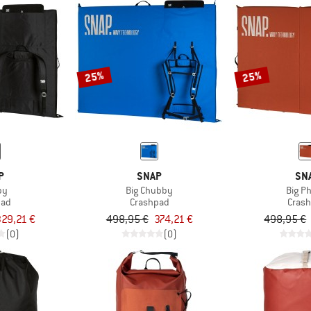
25%
25%
P
SNAP
SN
by
Big Chubby
Big P
pad
Crashpad
Cras
29,21 €
498,95 €
374,21 €
498,95 €
(0)
(0)