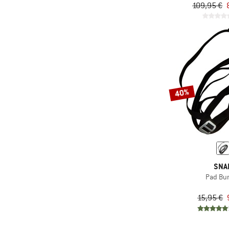
109,95 €
40%
SNA
Pad Bu
15,95 €