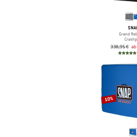
SNA
Grand Re
Crash
338,95 €
ab
10%