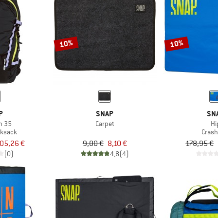
10%
10%
P
SNAP
SN
h 35
Carpet
Hi
cksack
Cras
05,26 €
9,00 €
8,10 €
178,95 €
(0)
4,8
(4)