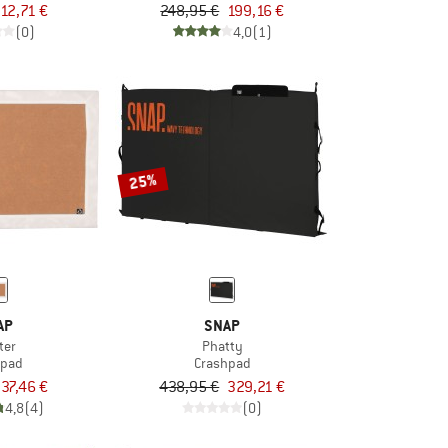
12,71 €
248,95 €
199,16 €
(0)
4,0
(1)
25%
AP
SNAP
ter
Phatty
hpad
Crashpad
37,46 €
438,95 €
329,21 €
4,8
(4)
(0)