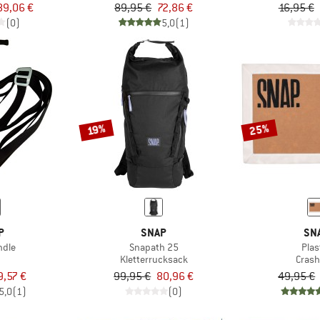
89,06 €
89,95 €
72,86 €
16,95 €
(0)
5,0
(1)
25%
19%
P
SNAP
SN
ndle
Snapath 25
Plas
Kletterrucksack
Cras
9,57 €
99,95 €
80,96 €
49,95 €
5,0
(1)
(0)