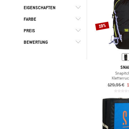
EIGENSCHAFTEN
(4)
Alltag
(30)
Bouldern
FARBE
(8)
PVC-frei
19%
(5)
Freizeit
PREIS
(3)
Indoorklettern
BEWERTUNG
(42)
Klettern
(4)
Reisen
-
& mehr
(16)
Sportklettern
SNA
& mehr
Snapitc
Nur rabattierte Produkte
Kletterru
& mehr
129,95 €
1