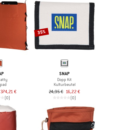
35%
AP
SNAP
hatty
Dopp Kit
hpad
Kulturbeutel
374,21 €
24,95 €
16,22 €
(0)
(0)