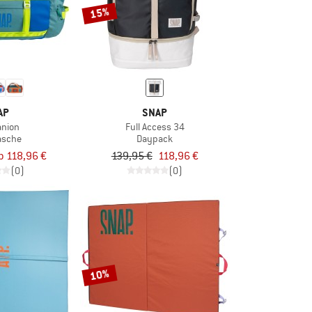
15%
AP
SNAP
nion
Full Access 34
asche
Daypack
b 118,96 €
139,95 €
118,96 €
(0)
(0)
10%