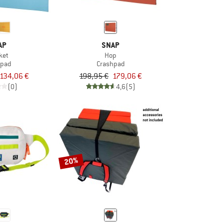
AP
SNAP
ket
Hop
hpad
Crashpad
134,06 €
198,95 €
179,06 €
(0)
4,6
(5)
20%