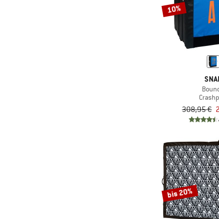
10%
SNA
Boun
Crash
308,95 €
bis 20%