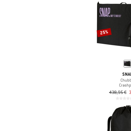
25%
SNA
Chub
Crash
438,95 €
3