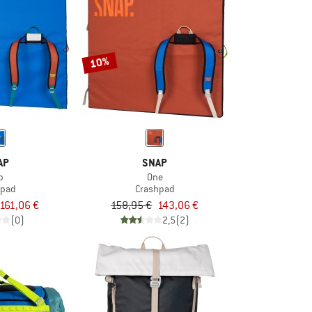
10%
AP
SNAP
p
One
hpad
Crashpad
161,06 €
158,95 €
143,06 €
(0)
2,5
(2)