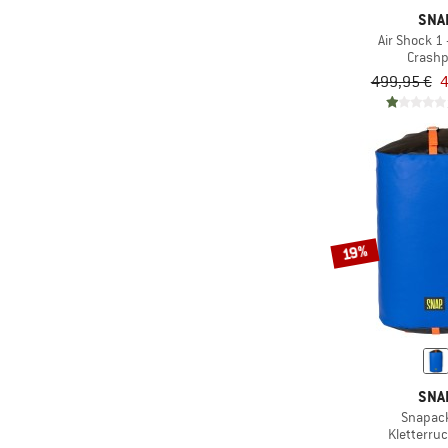
SNA
Air Shock 
Crash
499,95 €
4
19%
SNA
Snapac
Kletterru