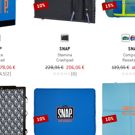
10%
15%
P
SNAP
SN
ce
Stamina
Compa
pad
Crashpad
Reiset
278,06 €
228,95 €
206,06 €
139,95 €
a
4,5
(2)
(0)
10%
10%