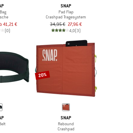
AP
SNAP
 Bag
Pad Flap
asche
Crashpad Tragesystem
b 41,21 €
34,95 €
27,96 €
(0)
4,0
(3)
20%
AP
SNAP
Belt
Rebound
Crashpad