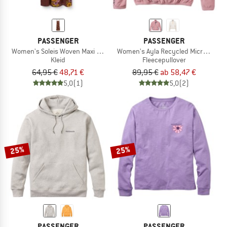
PASSENGER
PASSENGER
Women's Soleis Woven Maxi Dress
Women's Ayla Recycled Micro Polart
Kleid
Fleecepullover
64,95 €
48,71 €
89,95 €
ab 58,47 €
5,0
(1)
5,0
(2)
25%
25%
PASSENGER
PASSENGER