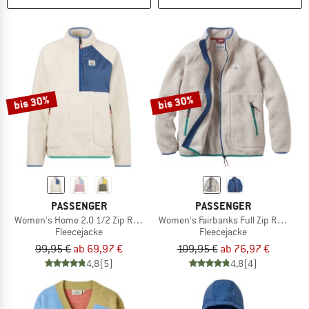
bis 30%
bis 30%
PASSENGER
PASSENGER
Women's Home 2.0 1/2 Zip Recycled Sherpa Fleece
Women's Fairbanks Full Zip Recycled
Fleecejacke
Fleecejacke
99,95 €
ab 69,97 €
109,95 €
ab 76,97 €
4,8
(5)
4,8
(4)