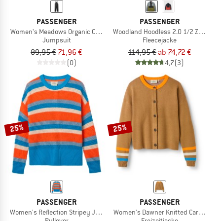
PASSENGER
PASSENGER
Women's Meadows Organic Cotton Dungarees 2.0
Woodland Hoodless 2.0 1/2 Zip Recycl
Jumpsuit
Fleecejacke
89,95 €
71,96 €
114,95 €
ab 74,72 €
(0)
4,7
(3)
25%
25%
PASSENGER
PASSENGER
Women's Reflection Stripey Jumper
Women's Dawner Knitted Cardigan
Pullover
Freizeitjacke