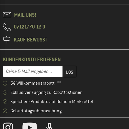
MAIL UNS!
07121/70 12 0
KAUF BEWUSST
KUNDENKONTO ERÖFFNEN
Gib hier deine E-Mail-Adresse ein und erstelle im nächsten Schri
E-Mail-Adresse
5€ Willkommensrabatt **
Exklusiver Zugang zu Rabattaktionen
Speichere Produkte auf Deinem Merkzettel
Geburtstagsüberraschung