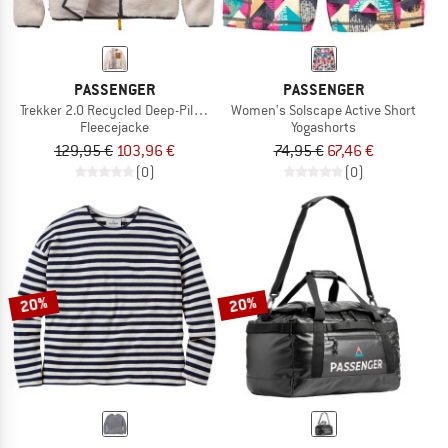
PASSENGER
PASSENGER
Trekker 2.0 Recycled Deep-Pile Sherpa Fleece
Women's Solscape Active Short
Fleecejacke
Yogashorts
129,95 €
103,96 €
74,95 €
67,46 €
(0)
(0)
20%
20%