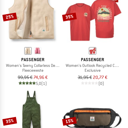
25%
35%
PASSENGER
PASSENGER
Women's Tawny Collarless Deep-Pile Sherpa Gilet
Women's Outlook Recycled Cotton OS
Fleeceweste
Exclusive
99,95 €
74,96 €
31,95 €
20,77 €
5,0
(1)
(0)
35%
15%