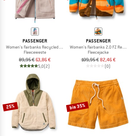
PASSENGER
PASSENGER
Women's Fairbanks Recycled Sherpa Gilet
Women's Fairbanks 2.0 FZ Recy. She
Fleeceweste
Fleecejacke
89,95 €
63,86 €
109,95 €
82,46 €
5,0
(2)
(0)
bis 35%
25%