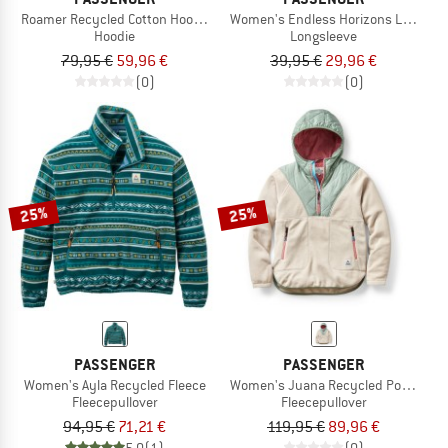
Roamer Recycled Cotton Hoodie
Women's Endless Horizons L/S T-Shi
Hoodie
Longsleeve
79,95 €
59,96 €
39,95 €
29,96 €
(0)
(0)
25%
25%
PASSENGER
PASSENGER
Women's Ayla Recycled Fleece
Women's Juana Recycled Polar Hood
Fleecepullover
Fleecepullover
94,95 €
71,21 €
119,95 €
89,96 €
5,0
(1)
(0)