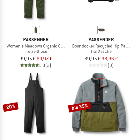
PASSENGER
PASSENGER
Women's Meadows Organic Cotton Corduroy Dungarees
Boondocker Recycled Hip Pack 2.0
Freizeithose
Hüfttasche
99,95 €
64,97 €
39,95 €
33,96 €
5,0
(2)
(0)
bis 35%
20%