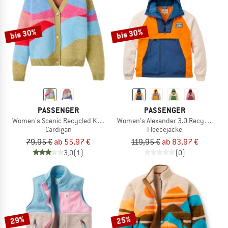
bis 30%
bis 30%
PASSENGER
PASSENGER
Women's Scenic Recycled Knitted Cardigan
Women's Alexander 3.0 Recycled Hoo
Cardigan
Fleecejacke
79,95 €
ab 55,97 €
119,95 €
ab 83,97 €
3,0
(1)
(0)
29%
25%