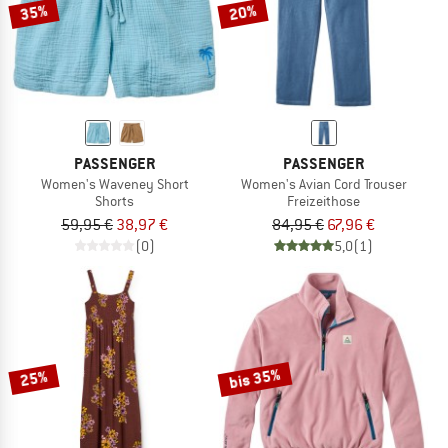
35%
20%
PASSENGER
PASSENGER
Women's Waveney Short
Women's Avian Cord Trouser
Shorts
Freizeithose
59,95 €
38,97 €
84,95 €
67,96 €
(0)
5,0
(1)
bis 35%
25%