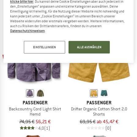
klicke bitte hier
. Du kannst deine Cookie Einstellungen aber auch jederzeit in
Freizeitjacke
Winterjacke
den „Einstellungen“ anpassen und einzelne Kategorien auswählen. Deine
189,95 €
148,16 €
ab 154,95 €
Einwilligung ist freiwillig, für die Nutzung dieser Website nicht notwendig und
(0)
5,0
(1)
kann jederzeit unter „Cookie Einstellungen“ im unteren Bereich unserer
Webseite widerrufen oder erstmals vergeben werden. Weitere Informationen,
auch zu Risiken der Drittlandstransfers, findest du in unseren
Datenschutzhinweisen
.
EINSTELLUNGEN
ALLE AUSWÄHLEN
bis 35%
25%
PASSENGER
PASSENGER
Backcountry Cord Light Shirt
Drifter Organic Cotton Short 2.0
Hemd
Shorts
74,95 €
56,21 €
69,95 €
ab 45,47 €
4,0
(1)
(0)