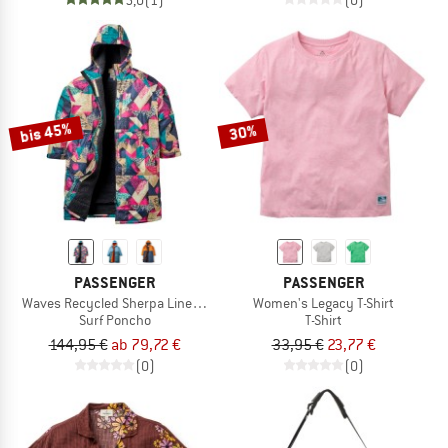
bis 45%
30%
PASSENGER
PASSENGER
Waves Recycled Sherpa Lined Changing Robe
Women's Legacy T-Shirt
Surf Poncho
T-Shirt
144,95 €
ab 79,72 €
33,95 €
23,77 €
(0)
(0)