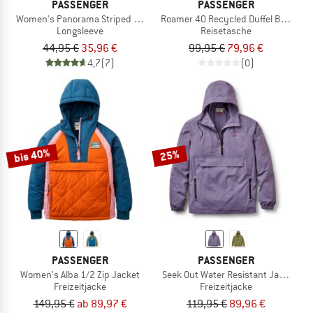
PASSENGER
PASSENGER
Women's Panorama Striped L/S T-Shirt
Roamer 40 Recycled Duffel Bag 2.0
Longsleeve
Reisetasche
44,95 €
35,96 €
99,95 €
79,96 €
4,7
(7)
(0)
bis 40%
25%
PASSENGER
PASSENGER
Women's Alba 1/2 Zip Jacket
Seek Out Water Resistant Jacket
Freizeitjacke
Freizeitjacke
149,95 €
ab 89,97 €
119,95 €
89,96 €