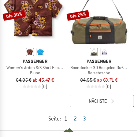
bis 30%
bis 25%
PASSENGER
PASSENGER
Women's Arden S/S Shirt Eco Vero
Boondocker 30 Recycled Duffel 2.0
Bluse
Reisetasche
64,95 €
ab 45,47 €
84,95 €
ab 63,71 €
(0)
(0)
NÄCHSTE
1
Seite:
2
3