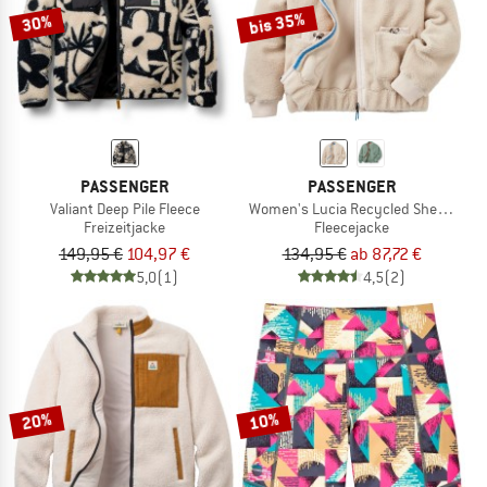
bis 35%
30%
PASSENGER
PASSENGER
Valiant Deep Pile Fleece
Women's Lucia Recycled Sherpa Fle
Freizeitjacke
Fleecejacke
149,95 €
104,97 €
134,95 €
ab 87,72 €
5,0
(1)
4,5
(2)
20%
10%