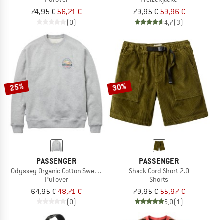
74,95 €
56,21 €
79,95 €
59,96 €
(0)
4,7
(3)
25%
30%
PASSENGER
PASSENGER
Odyssey Organic Cotton Sweater
Shack Cord Short 2.0
Pullover
Shorts
64,95 €
48,71 €
79,95 €
55,97 €
(0)
5,0
(1)