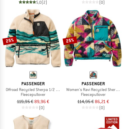
5,0
(2)
(0)
25%
25%
PASSENGER
PASSENGER
Offroad Recycled Sherpa 1/2 Zip Fleece 2.0
Women's Ravi Recycled Sherpa Flee
Fleecepullover
Fleecepullover
119,95 €
89,96 €
114,95 €
86,21 €
(0)
(0)