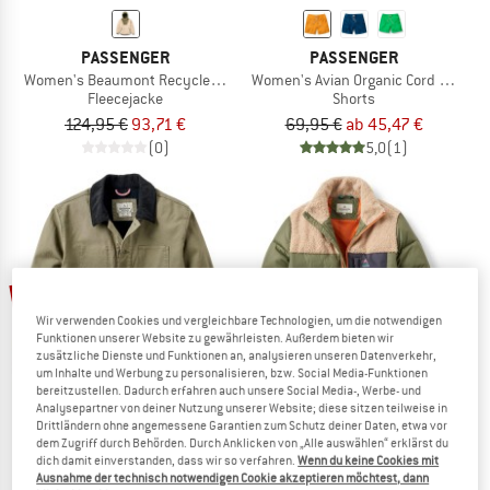
PASSENGER
PASSENGER
Women's Beaumont Recycled Sherpa Hooded Fleece 2.0
Women's Avian Organic Cord Short 2
Fleecejacke
Shorts
124,95 €
93,71 €
69,95 €
ab 45,47 €
(0)
5,0
(1)
22%
Wir verwenden Cookies und vergleichbare Technologien, um die notwendigen
Funktionen unserer Website zu gewährleisten. Außerdem bieten wir
zusätzliche Dienste und Funktionen an, analysieren unseren Datenverkehr,
um Inhalte und Werbung zu personalisieren, bzw. Social Media-Funktionen
bereitzustellen. Dadurch erfahren auch unsere Social Media-, Werbe- und
Analysepartner von deiner Nutzung unserer Website; diese sitzen teilweise in
Drittländern ohne angemessene Garantien zum Schutz deiner Daten, etwa vor
dem Zugriff durch Behörden. Durch Anklicken von „Alle auswählen“ erklärst du
PASSENGER
PASSENGER
dich damit einverstanden, dass wir so verfahren.
Wenn du keine Cookies mit
Vantage Lined Organic Cotton Canvas Jacket
Women's Inspire Recycled Insulated
Ausnahme der technisch notwendigen Cookie akzeptieren möchtest, dann