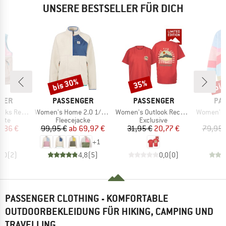
UNSERE BESTSELLER FÜR DICH
bis 30%
bis
35%
Rabatt
Rabatt
Raba
MARKE
MARKE
MA
GER
PASSENGER
PASSENGER
PA
Artikel
Artikel
Artikel
 Sherpa Gilet
Women's Home 2.0 1/2 Zip Recycled Sherpa Fleece
Women's Outlook Recycled Cotton OS
Women's Scenic Rec
gruppe
Produktgruppe
Produktgruppe
P
este
Fleecejacke
Exclusive
C
eis
duzierter Preis
Preis
reduzierter Preis
Preis
reduzierter Preis
3,86 €
99,95 €
ab
69,97 €
31,95 €
20,77 €
79,95 
+
1
5,0
(
2
)
4,8
(
5
)
0,0
(
0
)
PASSENGER CLOTHING - KOMFORTABLE
OUTDOORBEKLEIDUNG FÜR HIKING, CAMPING UND
TRAVELLING