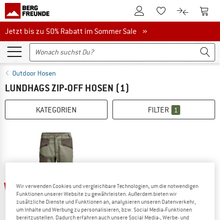
Zum Kundenkonto
Zum 
Zum Merkzettel.
Zum Produk
Jetzt bis zu 50% Rabatt im Sommer Sale
Jetzt bis zu 50% Rabatt im Sommer Sale »
Outdoor Hosen
LUNDHAGS ZIP-OFF HOSEN
(1)
KATEGORIEN
FILTER
1
30%
Wir verwenden Cookies und vergleichbare Technologien, um die notwendigen
Funktionen unserer Website zu gewährleisten. Außerdem bieten wir
zusätzliche Dienste und Funktionen an, analysieren unseren Datenverkehr,
um Inhalte und Werbung zu personalisieren, bzw. Social Media-Funktionen
bereitzustellen. Dadurch erfahren auch unsere Social Media-, Werbe- und