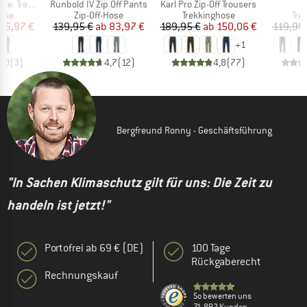
Artikel
Artikel
ip-off Pants
Runbold IV Zip Off Pants
Karl Pro Zip-Off Trousers
gruppe
Produktgruppe
Produktgruppe
Pro
Hose
Zip-Off-Hose
Trekkinghose
Tre
eis
duzierter Preis
Preis
reduzierter Preis
Preis
reduzierter Preis
65,97 €
139,95 €
ab
83,97 €
189,95 €
ab
150,06 €
119,95
+
1
4,0
(
3
)
4,7
(
12
)
4,8
(
77
)
Bergfreund Ronny - Geschäftsführung
"In Sachen Klimaschutz gilt für uns: Die Zeit zu
handeln ist jetzt!"
Portofrei ab 69 € (DE)
100 Tage
Rückgaberecht
Rechnungskauf
So bewerten uns
71.892 Kunden