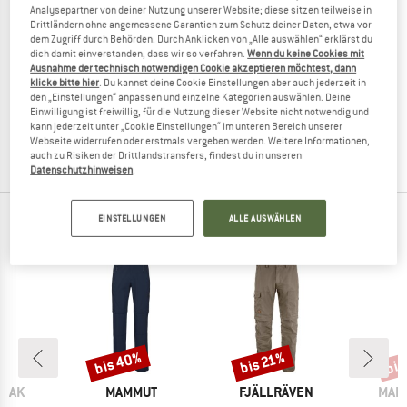
Analysepartner von deiner Nutzung unserer Website; diese sitzen teilweise in
Drittländern ohne angemessene Garantien zum Schutz deiner Daten, etwa vor
dem Zugriff durch Behörden. Durch Anklicken von „Alle auswählen“ erklärst du
dich damit einverstanden, dass wir so verfahren.
Wenn du keine Cookies mit
Ausnahme der technisch notwendigen Cookie akzeptieren möchtest, dann
LUNDHAGS
klicke bitte hier
. Du kannst deine Cookie Einstellungen aber auch jederzeit in
Women's Tived Zip-Off Pant
den „Einstellungen“ anpassen und einzelne Kategorien auswählen. Deine
Zip-Off-Hose
Einwilligung ist freiwillig, für die Nutzung dieser Website nicht notwendig und
kann jederzeit unter „Cookie Einstellungen“ im unteren Bereich unserer
179,95 €
125,97 €
Webseite widerrufen oder erstmals vergeben werden. Weitere Informationen,
3,7
(3)
auch zu Risiken der Drittlandstransfers, findest du in unseren
Datenschutzhinweisen
.
EINSTELLUNGEN
ALLE AUSWÄHLEN
TOP PRODUKTE DEINER LIEBLINGSMARKEN
bis 40%
bis
bis 21%
Rabatt
Rabatt
Raba
MARKE
MARKE
MAR
PEAK
MAMMUT
FJÄLLRÄVEN
MAIE