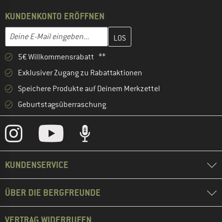
KUNDENKONTO ERÖFFNEN
Gib hier deine E-Mail-Adresse ein und erstelle im nächsten Schri
E-Mail-Adresse
5€ Willkommensrabatt **
Exklusiver Zugang zu Rabattaktionen
Speichere Produkte auf Deinem Merkzettel
Geburtstagsüberraschung
KUNDENSERVICE
ÜBER DIE BERGFREUNDE
VERTRAG WIDERRUFEN