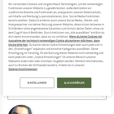
VON KUPILKA IM SORTIMENT...
Wir verwenden Cookies und vergleichbare Technologien, um die notwendigen
Funktionen unserer Website zu gewährleisten. Außerdem bieten wir
...aber wir können Alternativen bieten. Damit Du diese
zusätzliche Dienste und Funktionen an, analysieren unseren Datenverkehr,
schnell findest, kannst Du eine der folgenden Möglichkeiten
um Inhalte und Werbung zu personalisieren, bzw. Social Media-Funktionen
bereitzustellen. Dadurch erfahren auch unsere Social Media-, Werbe- und
nutzen:
Analysepartner von deiner Nutzung unserer Website; diese sitzen teilweise in
Drittländern ohne angemessene Garantien zum Schutz deiner Daten, etwa vor
Wir lassen Dich natürlich nicht hängen! Nutze einfach eine
dem Zugriff durch Behörden. Durch Anklicken von „Alle auswählen“ erklärst du
dich damit einverstanden, dass wir so verfahren.
Wenn du keine Cookies mit
der folgenden Möglichkeiten:
Ausnahme der technisch notwendigen Cookie akzeptieren möchtest, dann
klicke bitte hier
. Du kannst deine Cookie Einstellungen aber auch jederzeit in
den „Einstellungen“ anpassen und einzelne Kategorien auswählen. Deine
TIPPS ZUR SUCHE
Einwilligung ist freiwillig, für die Nutzung dieser Website nicht notwendig und
kann jederzeit unter „Cookie Einstellungen“ im unteren Bereich unserer
Probier folgendes:
Webseite widerrufen oder erstmals vergeben werden. Weitere Informationen,
auch zu Risiken der Drittlandstransfers, findest du in unseren
Schreibweise überprüfen
Datenschutzhinweisen
.
anderer/allgemeinerer Begriff
weniger Suchbegriffe
suche nach der Marke
EINSTELLUNGEN
ALLE AUSWÄHLEN