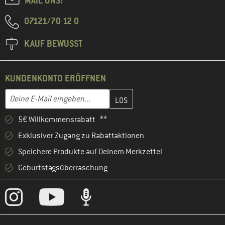
MAIL UNS!
07121/70 12 0
KAUF BEWUSST
KUNDENKONTO ERÖFFNEN
Gib hier deine E-Mail-Adresse ein und erstelle im nächsten Schri
E-Mail-Adresse
5€ Willkommensrabatt **
Exklusiver Zugang zu Rabattaktionen
Speichere Produkte auf Deinem Merkzettel
Geburtstagsüberraschung