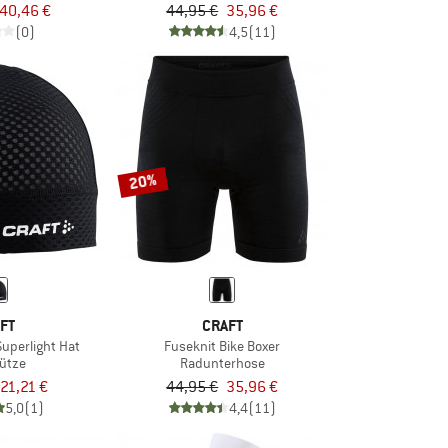
40,46 €
44,95 €
35,96 €
(0)
4,5
(11)
20%
FT
CRAFT
Superlight Hat
Fuseknit Bike Boxer
ütze
Radunterhose
21,21 €
44,95 €
35,96 €
5,0
(1)
4,4
(11)