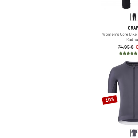
CRA
Women's Core Bike
Radho
74,95 €
6
10%