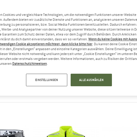
n Cookies und vergleichbare Technologien, um die notwendigen Funktionen unserer Website
n. Außerdem bieten wir zusätzliche Dienste und Funktionen an, analysieren unseren Datenv
Werbung zu personalisieren, bzw. Social Media-Funktionen bereitzustellen. Dadurch erfahren
, Werbe- und Analysepartner von deiner Nutzung unserer Website; diese sitzen teilweise in D
Garantien zum Schutz deiner Daten, etwa vor dem Zugriff durch Behörden. Durch Anklicken 
rklärst du dich damit einverstanden, dass wir so verfahren.
Wenn du keine Cookies mit Ausn
twendigen Cookie akzeptieren möchtest, dann klicke bitte hier
. Du kannst deine Cookie Eins
t in den „Einstellungen“ anpassen und einzelne Kategorien auswählen. Deine Einwilligung ist f
raft
dieser Website nicht notwendig und kann jederzeit unter „Cookie Einstellungen“ im unteren B
OCHWERTIGE BEKLEIDUNG FÜR AUSDAU
errufen oder erstmals vergeben werden. Weitere Informationen, auch zu Risiken der Drittlan
n unseren
Datenschutzhinweisen
.
d Preise, zu denen man sich das auch leisten kann - beides bietet
tädtchen Boras seine Firma, beschäftigte sich aber schon einige 
EINSTELLUNGEN
ALLE AUSWÄHLEN
us Kunstfaser - zu einer Zeit, als Baumwolle noch als Standard galt
n bald als Sponsor vom schwedischen Olympiateam den Markt für 