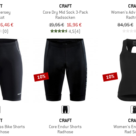
FT
CRAFT
CRA
Jersey
Core Dry Mid Sock 3-Pack
Women's Adv 
kot
Radsocken
Radtr
6,46 €
19,95 €
16,96 €
84,95 €
(0)
4,5
(4)
10%
10%
FT
CRAFT
CRA
s Bike Shorts
Core Endur Shorts
Women's End
rhose
Radhose
Rad Si