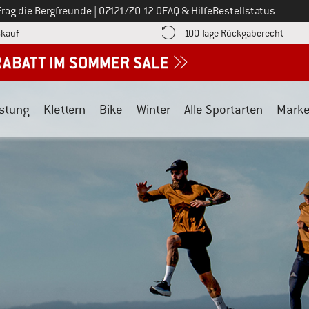
Ruf uns an unter
Frag die Bergfreunde
|
07121/70 12 0
FAQ & Hilfe
Bestellstatus
Finde die Zahlungs-Infos hier! Öffnet sich in einer Infobox
Gehe h
kauf
100 Tage Rückgaberecht
stung
Klettern
Bike
Winter
Alle Sportarten
Mark