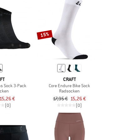
15%
FT
CRAFT
ss Sock 3-Pack
Core Endure Bike Sock
cken
Radsocken
15,26 €
17,95 €
15,26 €
(0)
(0)