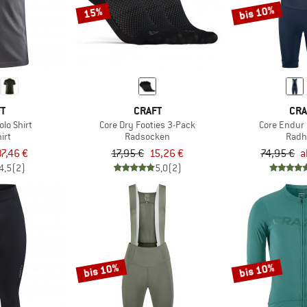
bis 10%
15%
FT
CRAFT
CRA
olo Shirt
Core Dry Footies 3-Pack
Core Endur 
irt
Radsocken
Radh
37,46 €
17,95 €
15,26 €
74,95 €
a
4,5
(2)
5,0
(2)
bis 10%
bis 10%