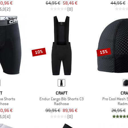
0,96 €
64,95 €
58,46 €
44,95 €
5,0
(2)
(0)
10%
15%
FT
CRAFT
CRA
ke Shorts
Endur Cargo Bib Shorts C3
Pro Cool Mesh 
rhose
Radhose
Radm
0,96 €
99,95 €
89,96 €
24,95 €
5,0
(4)
(0)