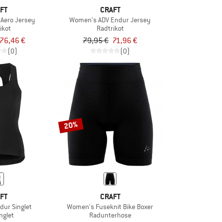
FT
CRAFT
Aero Jersey
Women's ADV Endur Jersey
ikot
Radtrikot
76,46 €
79,95 €
71,96 €
(0)
(0)
20%
FT
CRAFT
ur Singlet
Women's Fuseknit Bike Boxer
nglet
Radunterhose