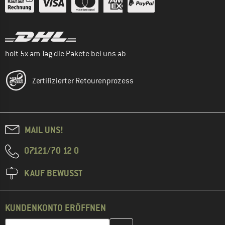
holt 5x am Tag die Pakete bei uns ab
Zertifizierter Retourenprozess
MAIL UNS!
07121/70 12 0
KAUF BEWUSST
KUNDENKONTO ERÖFFNEN
Gib hier deine E-Mail-Adresse ein und erstelle im nächsten Schri
E-Mail-Adresse