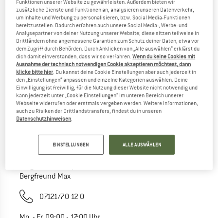
Funktionen unserer Website zu gewährleisten. Außerdem bieten wir
TIPPS ZUR SUCHE
zusätzliche Dienste und Funktionen an, analysieren unseren Datenverkehr,
um Inhalte und Werbung zu personalisieren, bzw. Social Media-Funktionen
Probier folgendes:
bereitzustellen. Dadurch erfahren auch unsere Social Media-, Werbe- und
Analysepartner von deiner Nutzung unserer Website; diese sitzen teilweise in
Schreibweise überprüfen
Drittländern ohne angemessene Garantien zum Schutz deiner Daten, etwa vor
anderer/allgemeinerer Begriff
dem Zugriff durch Behörden. Durch Anklicken von „Alle auswählen“ erklärst du
weniger Suchbegriffe
dich damit einverstanden, dass wir so verfahren.
Wenn du keine Cookies mit
suche nach der Marke
Ausnahme der technisch notwendigen Cookie akzeptieren möchtest, dann
klicke bitte hier
. Du kannst deine Cookie Einstellungen aber auch jederzeit in
den „Einstellungen“ anpassen und einzelne Kategorien auswählen. Deine
Einwilligung ist freiwillig, für die Nutzung dieser Website nicht notwendig und
kann jederzeit unter „Cookie Einstellungen“ im unteren Bereich unserer
Webseite widerrufen oder erstmals vergeben werden. Weitere Informationen,
auch zu Risiken der Drittlandstransfers, findest du in unseren
Datenschutzhinweisen
.
EINSTELLUNGEN
ALLE AUSWÄHLEN
Frag unseren Experten
Bergfreund Max
07121/70 12 0
Mo. - Fr. 09:00 - 17:00 Uhr