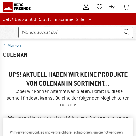
Zum Kundenkonto
Zum 
Zum Merkzettel.
Zum Produk
Jetzt bis zu 50% Rabatt im Sommer Sale
Jetzt bis zu 50% Rabatt im Sommer Sale »
Marken
COLEMAN
UPS! AKTUELL HABEN WIR KEINE PRODUKTE
VON COLEMAN IM SORTIMENT...
...aber wir können Alternativen bieten. Damit Du diese
schnell findest, kannst Du eine der folgenden Möglichkeiten
nutzen:
Wir lassen Dich natürlich nicht hängen! Nutze einfach eine
der folgenden Möglichkeiten:
Wir verwenden Cookies und vergleichbare Technologien, um die notwendigen