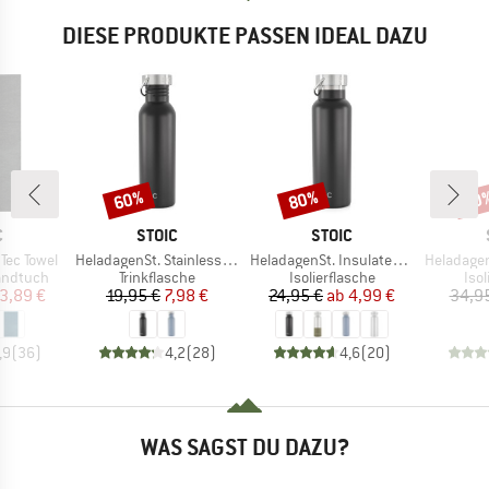
DIESE PRODUKTE PASSEN IDEAL DAZU
60%
80%
60
Rabatt
Rabatt
Raba
KE
MARKE
MARKE
C
STOIC
STOIC
Artikel
Artikel
Artikel
Tec Towel
HeladagenSt. Stainless Steel Bottle 750ml
HeladagenSt. Insulated Stainless Steel Bottle 500
HeladagenSt. Insulate
pe
Produktgruppe
Produktgruppe
Pro
andtuch
Trinkflasche
Isolierflasche
Isol
eis
duzierter Preis
Preis
reduzierter Preis
Preis
reduzierter Preis
3,89 €
19,95 €
7,98 €
24,95 €
ab
4,99 €
34,9
,9
(
36
)
4,2
(
28
)
4,6
(
20
)
WAS SAGST DU DAZU?