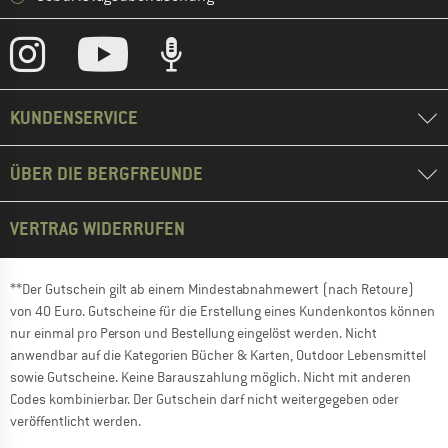
KUNDENSERVICE
ÜBER DIE BERGFREUNDE
VERTRAG WIDERRUFEN
**Der Gutschein gilt ab einem Mindestabnahmewert (nach Retoure)
von 40 Euro. Gutscheine für die Erstellung eines Kundenkontos können
nur einmal pro Person und Bestellung eingelöst werden. Nicht
anwendbar auf die Kategorien Bücher & Karten, Outdoor Lebensmittel
sowie Gutscheine. Keine Barauszahlung möglich. Nicht mit anderen
Codes kombinierbar. Der Gutschein darf nicht weitergegeben oder
veröffentlicht werden.