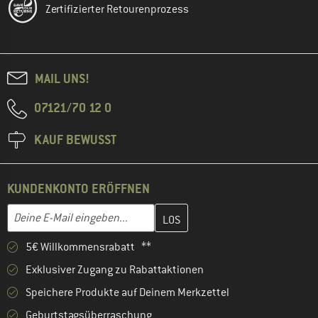
Zertifizierter Retourenprozess
MAIL UNS!
07121/70 12 0
KAUF BEWUSST
KUNDENKONTO ERÖFFNEN
Gib hier deine E-Mail-Adresse ein und erstelle im nächsten Schri
E-Mail-Adresse
5€ Willkommensrabatt **
Exklusiver Zugang zu Rabattaktionen
Speichere Produkte auf Deinem Merkzettel
Geburtstagsüberraschung