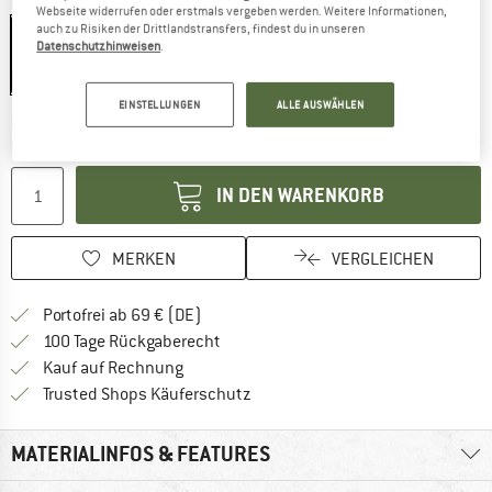
Farbe:
Black
Webseite widerrufen oder erstmals vergeben werden. Weitere Informationen,
auch zu Risiken der Drittlandstransfers, findest du in unseren
Datenschutzhinweisen
.
35%
EINSTELLUNGEN
ALLE AUSWÄHLEN
Der Link öffnet sich in einer Infobox und beinhaltet
Lieferzeit: 2-4 Werktage
Menge:
IN DEN WARENKORB
MERKEN
VERGLEICHEN
Finde mehr Informationen zu den Versan
Portofrei ab 69 € (DE)
Gehe hier zu den Rückgabe-Richtlinie
100 Tage Rückgaberecht
Finde die Zahlungs-Infos hier! Öffnet sich 
Kauf auf Rechnung
Finde alle Infos hier!
Trusted Shops Käuferschutz
MATERIALINFOS & FEATURES