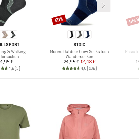
bis 
50%
Rabatt
Rabat
KE
MARKE
ILLSPORT
STOIC
Artikel
Artikel
king & Walking
Merino Outdoor Crew Socks Tech
Basic T
uktgruppe
Produktgruppe
dersocken
Wandersocken
Preis
Preis
reduzierter Preis
4,95 €
24,95 €
12,48 €
1
4,6
(
5
)
4,6
(
106
)