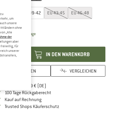
öße wählen:
EU
36-38
EU
39-42
EU
43-45
EU
46-48
 zu
erkehr, um
rößentabelle
 auch unsere
rittländern ohne
von „Alle
Der Link öffnet sich in einer Infobox und beinhaltet Lie
eferzeit: 2-4 Werktage
ahme der
enge:
tellungen aber
reiwillig, für
ereich unserer
IN DEN WARENKORB
dstransfers,
MERKEN
VERGLEICHEN
Finde mehr Informationen zu den Versandkos
Portofrei ab 69 € (DE)
Gehe hier zu den Rückgabe-Richtlinien Öf
100 Tage Rückgaberecht
Finde die Zahlungs-Infos hier! Öffnet sich in 
Kauf auf Rechnung
Finde alle Infos hier!
Trusted Shops Käuferschutz