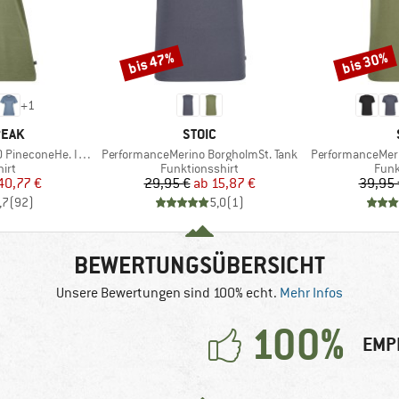
bis 47%
bis 30%
Rabatt
Rabatt
+
1
MARKE
PEAK
STOIC
Artikel
Artikel
oneHe. II T-Shirt
PerformanceMerino BorgholmSt. Tank
PerformanceMeri
gruppe
Produktgruppe
Prod
irt
Funktionsshirt
Funk
eis
duzierter Preis
Preis
reduzierter Preis
40,77 €
29,95 €
ab
15,87 €
39,95 
,7
(
92
)
5,0
(
1
)
BEWERTUNGSÜBERSICHT
Unsere Bewertungen sind 100% echt.
Mehr Infos
100%
EMP