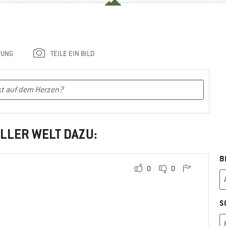
TUNG
TEILE EIN BILD
LLER WELT DAZU:
B
0
0
S