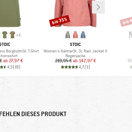
bis 35%
bis 
Rabatt
Rabat
+
1
MARKE
MARKE
STOIC
STOIC
Artikel
no BorgholmSt. T-Shirt
Women's KalmarSt. 3L Rain Jacket II
uktgruppe
Produktgruppe
tionsshirt
Regenjacke
Preis
reduzierter Preis
Preis
reduzierter Preis
€
ab
27,97 €
219,95 €
ab
142,97 €
99
4,5
(
19
)
4,7
(
3
)
FEHLEN DIESES PRODUKT