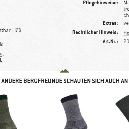
Pflegehinweise:
Ma
tr
ch
Extras:
ve
sthan, 17%
Rechtlicher Hinweis:
He
Art.Nr.:
20
le
y,
,
ANDERE BERGFREUNDE SCHAUTEN SICH AUCH AN