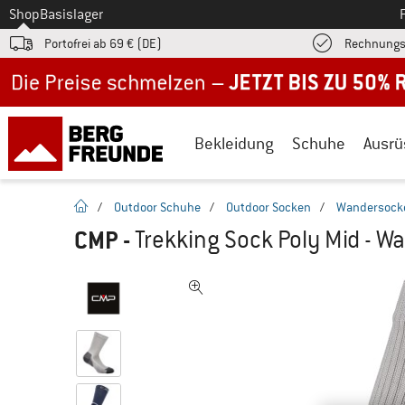
Zum
Shop
Basislager
Portofrei ab 69 € (DE)
Rechnungs
Jetzt bis zu 50% Rabatt im Sommer Sale
Bekleidung
Schuhe
Ausrü
Startseite
/
Outdoor Schuhe
/
Outdoor Socken
/
Wandersock
CMP
-
Trekking Sock Poly Mid - 