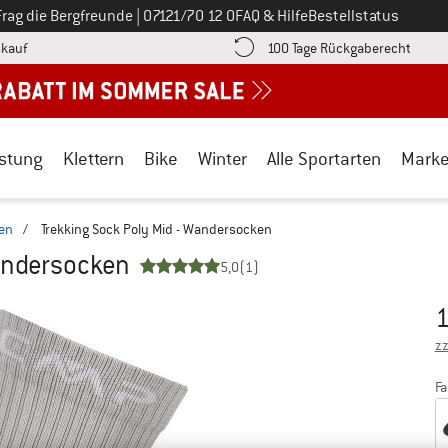
Ruf uns an unter
Frag die Bergfreunde
|
07121/70 12 0
FAQ & Hilfe
Bestellstatus
Finde die Zahlungs-Infos hier! Öffnet sich in einer Infobox
Gehe h
kauf
100 Tage Rückgaberecht
stung
Klettern
Bike
Winter
Alle Sportarten
Mark
en
/
Trekking Sock Poly Mid - Wandersocken
Wandersocken
5,0
(1)
1
Pr
zz
Fa