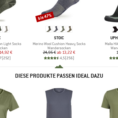
bis 47%
Rabatt
KE
MARKE
MAR
C
STOIC
UPH
Artikel
Artikel
n Light Socks
Merino Wool Cushion Heavy Socks
Malla Hi
ruppe
Produktgruppe
Prod
cken
Wandersocken
Wan
eis
duzierter Preis
Preis
reduzierter Preis
14,92 €
24,95 €
ab
13,22 €
1
7
(
252
)
4,5
(
256
)
DIESE PRODUKTE PASSEN IDEAL DAZU