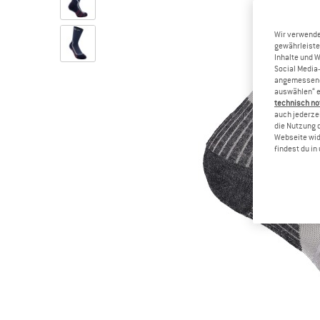
Wir verwende
gewährleiste
Inhalte und 
Social Media-
angemessene 
auswählen“ e
technisch no
auch jederzei
die Nutzung 
Webseite wid
findest du i