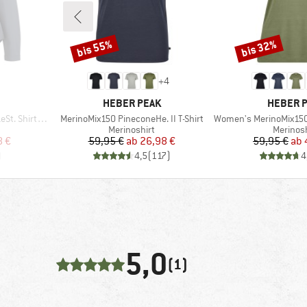
bis 55%
bis 32%
Rabatt
Rabatt
+
4
MARKE
MARKE
HEBER PEAK
HEBER 
Artikel
Artikel
 Shirt L/S
MerinoMix150 PineconeHe. II T-Shirt
Women's MerinoMix150 Pinec
uppe
Produktgruppe
Produkt
Merinoshirt
Merinosh
rter Preis
Preis
reduzierter Preis
Pr
re
8 €
59,95 €
ab
26,98 €
59,95 €
ab
)
4,5
(
117
)
4
5,0
(1)