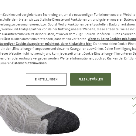
Gr
n Cookies und vergleichbare Technologien, um die notwendigen Funktionen unserer Website
n. Außerdem bieten wir zusätzliche Dienste und Funktionen an, analysieren unseren Datenv
G
Werbung zu personalisieren, bzw. Social Media-Funktionen bereitzustellen. Dadurch erfahren
, Werbe- und Analysepartner von deiner Nutzung unserer Website; diese sitzen teilweise in D
Garantien zum Schutz deiner Daten, etwa vor dem Zugriff durch Behörden. Durch Anklicken 
Li
rklärst du dich damit einverstanden, dass wir so verfahren.
Wenn du keine Cookies mit Ausn
M
twendigen Cookie akzeptieren möchtest, dann klicke bitte hier
. Du kannst deine Cookie Eins
t in den „Einstellungen“ anpassen und einzelne Kategorien auswählen. Deine Einwilligung ist f
dieser Website nicht notwendig und kann jederzeit unter „Cookie Einstellungen“ im unteren B
errufen oder erstmals vergeben werden. Weitere Informationen, auch zu Risiken der Drittlan
n unseren
Datenschutzhinweisen
.
EINSTELLUNGEN
ALLE AUSWÄHLEN