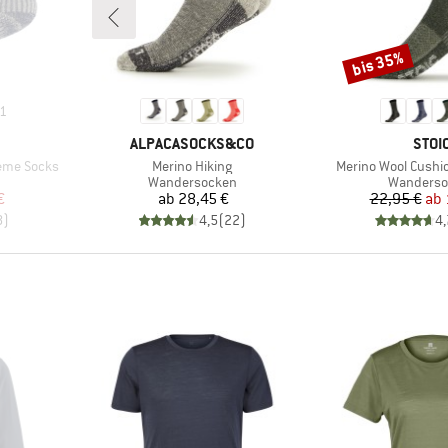
bis 35%
Rabatt
1
MARKE
MAR
ALPACASOCKS&CO
STOI
Artikel
Artikel
reme Socks
Merino Hiking
Merino Wool Cushio
e
Produktgruppe
Produktg
Wandersocken
Wanderso
rter Preis
Preis
Pr
re
€
ab
28,45 €
22,95 €
ab
8
)
4,5
(
22
)
4,