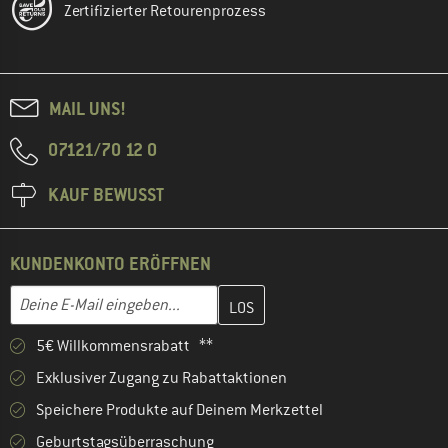
Zertifizierter Retourenprozess
MAIL UNS!
07121/70 12 0
KAUF BEWUSST
KUNDENKONTO ERÖFFNEN
Gib hier deine E-Mail-Adresse ein und erstelle im nächsten Schri
E-Mail-Adresse
5€ Willkommensrabatt **
Exklusiver Zugang zu Rabattaktionen
Speichere Produkte auf Deinem Merkzettel
Geburtstagsüberraschung