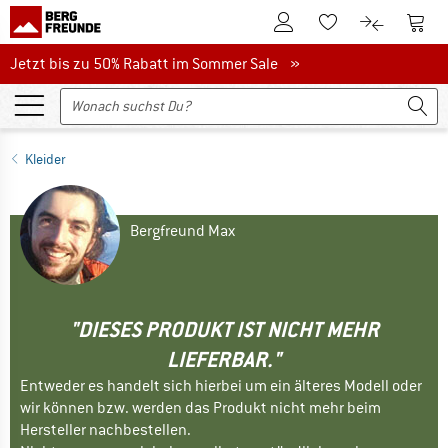
Zum Kundenkonto
Zum 
Zum Merkzettel.
Zum Produk
Jetzt bis zu 50% Rabatt im Sommer Sale
Jetzt bis zu 50% Rabatt im Sommer Sale »
Kleider
Bergfreund Max
"DIESES PRODUKT IST NICHT MEHR
LIEFERBAR."
Entweder es handelt sich hierbei um ein älteres Modell oder
wir können bzw. werden das Produkt nicht mehr beim
Hersteller nachbestellen.