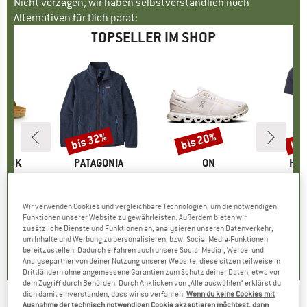
Nicht verzagen, wir haben selbstverständlich noch
Alternativen für Dich parat:
TOPSELLER IM SHOP
bis 32%
bis 20%
bis
Rabatt
Rabatt
Raba
TOCK
MARKE
PATAGONIA
MARKE
ON
MA
HEB
 BF
Artikel
Retro Pile Jacket
Artikel
Women's Cloud 6
Artikel
MerinoMix150 Pi
tgruppe
en
Produktgruppe
Fleecejacke
Produktgruppe
Sneaker
Pr
Me
eis
duzierter Preis
71,96 €
149,95 €
ab
Preis
reduzierter Preis
101,97 €
159,95 €
ab
Preis
reduzierter Preis
127,96 €
59,95 
Wir verwenden Cookies und vergleichbare Technologien, um die notwendigen
Funktionen unserer Website zu gewährleisten. Außerdem bieten wir
+
6
+
1
+
9
zusätzliche Dienste und Funktionen an, analysieren unseren Datenverkehr,
,8
(
20
)
4,6
(
71
)
4,7
(
48
)
um Inhalte und Werbung zu personalisieren, bzw. Social Media-Funktionen
bereitzustellen. Dadurch erfahren auch unsere Social Media-, Werbe- und
Analysepartner von deiner Nutzung unserer Website; diese sitzen teilweise in
Drittländern ohne angemessene Garantien zum Schutz deiner Daten, etwa vor
dem Zugriff durch Behörden. Durch Anklicken von „Alle auswählen“ erklärst du
dich damit einverstanden, dass wir so verfahren.
Wenn du keine Cookies mit
Ausnahme der technisch notwendigen Cookie akzeptieren möchtest, dann