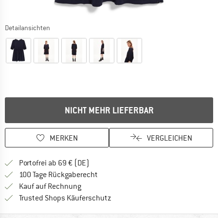
Detailansichten
NICHT MEHR LIEFERBAR
MERKEN
VERGLEICHEN
Finde mehr Informationen zu den Versan
Portofrei ab 69 € (DE)
Gehe hier zu den Rückgabe-Richtlinie
100 Tage Rückgaberecht
Finde die Zahlungs-Infos hier! Öffnet sich 
Kauf auf Rechnung
Finde alle Infos hier!
Trusted Shops Käuferschutz