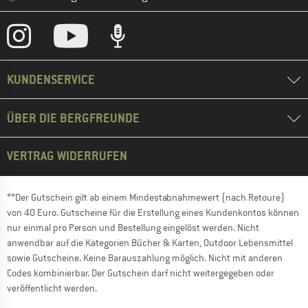
KUNDENSERVICE
ÜBER DIE BERGFREUNDE
VERTRAG WIDERRUFEN
**Der Gutschein gilt ab einem Mindestabnahmewert (nach Retoure)
von 40 Euro. Gutscheine für die Erstellung eines Kundenkontos können
nur einmal pro Person und Bestellung eingelöst werden. Nicht
anwendbar auf die Kategorien Bücher & Karten, Outdoor Lebensmittel
sowie Gutscheine. Keine Barauszahlung möglich. Nicht mit anderen
Codes kombinierbar. Der Gutschein darf nicht weitergegeben oder
veröffentlicht werden.