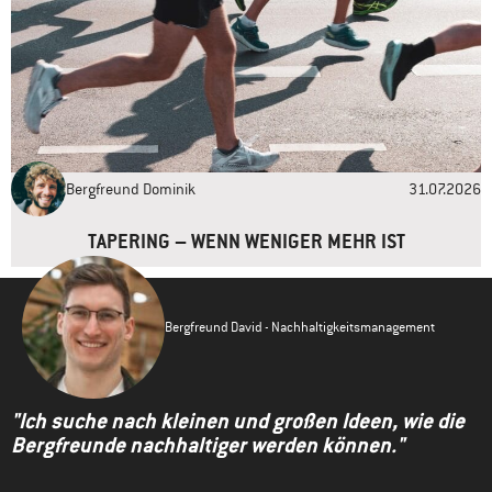
dabeihatte, habe ich in meiner persönlichen Packliste auf
https://upandaway.de/jakobsweg-packliste/ veröffentlicht. Nicht
nur als weitere Inspirationsquelle bestens geeignet – auch zum
Abgleich der eigenen Packliste. Bei Fragen stehe ich dort auch
gerne zur Verfügung. Buen Camino … Torsten von upandaway.de
Antworten
Bergfreund Dominik
31.07.2026
TAPERING – WENN WENIGER MEHR IST
Bergfreund David - Nachhaltigkeitsmanagement
"Ich suche nach kleinen und großen Ideen, wie die
Bergfreunde nachhaltiger werden können."