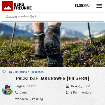
BLOG
SHOP
Blog
/
Beratung
/
Packlisten
PACKLISTE JAKOBSWEG (PILGERN)
Bergfreund
Tom
16. Aug., 2022
3 min
2 Kommentare
Wandern & Trekking