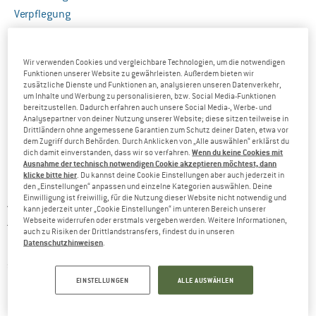
Verpflegung
Hygiene & Gesundheit
Ausrüstung
Wir verwenden Cookies und vergleichbare Technologien, um die notwendigen
Für die Herberge
Funktionen unserer Website zu gewährleisten. Außerdem bieten wir
zusätzliche Dienste und Funktionen an, analysieren unseren Datenverkehr,
Wenn noch Platz im Rucksack ist…
um Inhalte und Werbung zu personalisieren, bzw. Social Media-Funktionen
bereitzustellen. Dadurch erfahren auch unsere Social Media-, Werbe- und
Und das Trinken nicht vergessen…
Analysepartner von deiner Nutzung unserer Website; diese sitzen teilweise in
Fazit
Drittländern ohne angemessene Garantien zum Schutz deiner Daten, etwa vor
dem Zugriff durch Behörden. Durch Anklicken von „Alle auswählen“ erklärst du
Abenteuer light
Fernwandern auf einem Pilgerweg ist „
“, bei dem
Wenn du keine Cookies mit
dich damit einverstanden, dass wir so verfahren.
Ausnahme der technisch notwendigen Cookie akzeptieren möchtest, dann
man weder auf schöne Naturerlebnisse, noch auf Komfort,
klicke bitte hier
. Du kannst deine Cookie Einstellungen aber auch jederzeit in
den „Einstellungen“ anpassen und einzelne Kategorien auswählen. Deine
etwas Gesellschaft, richtige Verpflegung oder ein (mehr oder
Einwilligung ist freiwillig, für die Nutzung dieser Website nicht notwendig und
weniger gemütliches) Bett verzichten muss. Auch wenn man
kann jederzeit unter „Cookie Einstellungen“ im unteren Bereich unserer
Webseite widerrufen oder erstmals vergeben werden. Weitere Informationen,
tagsüber vielleicht in der Einsamkeit unterwegs ist, ein
auch zu Risiken der Drittlandstransfers, findest du in unseren
Datenschutzhinweisen
.
Pilgerweg ist im Grunde immer so eingerichtet, dass
spätestens am Ende des Wandertages eine schützende
EINSTELLUNGEN
ALLE AUSWÄHLEN
Herberge auf den Wanderer wartet.
Camino Frances
Olavsweg
Egal ob der Klassiker „
“, der
in