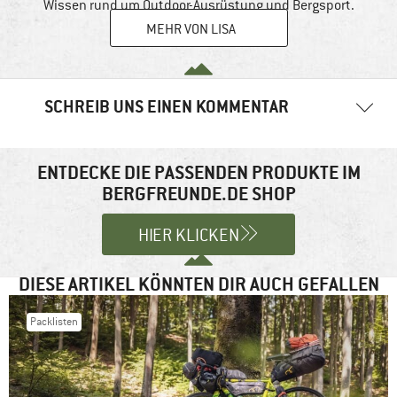
Wissen rund um Outdoor-Ausrüstung und Bergsport.
MEHR VON LISA
SCHREIB UNS EINEN KOMMENTAR
Deine E-Mail-Adresse wird nicht veröffentlicht.
Erforderliche
Felder sind mit
*
markiert
ENTDECKE DIE PASSENDEN PRODUKTE IM
BERGFREUNDE.DE SHOP
Kommentar
*
HIER KLICKEN
DIESE ARTIKEL KÖNNTEN DIR AUCH GEFALLEN
Packlisten
Name
*