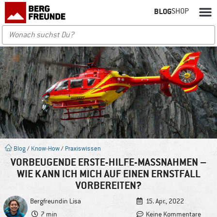
BLOG
SHOP
Blog
/
Know-How
/
Praxiswissen
VORBEUGENDE ERSTE-HILFE-MASSNAHMEN – W
IE KANN ICH MICH AUF EINEN ERNSTFALL V
ORBEREITEN?
Bergfreundin
Lisa
15. Apr., 2022
7 min
Keine Kommentare