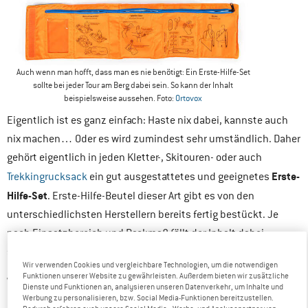
Auch wenn man hofft, dass man es nie benötigt: Ein Erste-Hilfe-Set
sollte bei jeder Tour am Berg dabei sein. So kann der Inhalt
beispielsweise aussehen. Foto:
Ortovox
Eigentlich ist es ganz einfach: Haste nix dabei, kannste auch
nix machen… Oder es wird zumindest sehr umständlich. Daher
gehört eigentlich in jeden Kletter-, Skitouren- oder auch
Erste-
Trekkingrucksack
ein gut ausgestattetes und geeignetes
Hilfe-Set
. Erste-Hilfe-Beutel dieser Art gibt es von den
unterschiedlichsten Herstellern bereits fertig bestückt. Je
nach Einsatzbereich und Packmaß fällt der Inhalt dabei
selbstverständlich sehr unterschiedlich aus.
Wir verwenden Cookies und vergleichbare Technologien, um die notwendigen
Funktionen unserer Website zu gewährleisten. Außerdem bieten wir zusätzliche
Worauf es also bei einer guten Erste-Hilfe-Ausrüstung ankommt
Dienste und Funktionen an, analysieren unseren Datenverkehr, um Inhalte und
Werbung zu personalisieren, bzw. Social Media-Funktionen bereitzustellen.
und worauf man dabei achten sollte, dazu hat sich der Kollege