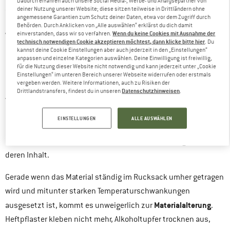
Dadurch erfahren auch unsere Social Media-, Werbe- und Analysepartner von
Stephan in seinem Blogbeitrag „
Rucksackapotheke für die
deiner Nutzung unserer Website; diese sitzen teilweise in Drittländern ohne
angemessene Garantien zum Schutz deiner Daten, etwa vor dem Zugriff durch
Erste Hilfe
“ einmal ein paar weiterführende Gedanken gemacht.
Behörden. Durch Anklicken von „Alle auswählen“ erklärst du dich damit
Wenn du keine Cookies mit Ausnahme der
einverstanden, dass wir so verfahren.
Wer also genau wissen will, worauf es bei der Anschaffung eines
technisch notwendigen Cookie akzeptieren möchtest, dann klicke bitte hier
. Du
neuen Erste-Hilfe-Beutels ankommt, der ist bei diesem
kannst deine Cookie Einstellungen aber auch jederzeit in den „Einstellungen“
anpassen und einzelne Kategorien auswählen. Deine Einwilligung ist freiwillig,
Blogbeitrag genau richtig.
für die Nutzung dieser Website nicht notwendig und kann jederzeit unter „Cookie
Einstellungen“ im unteren Bereich unserer Webseite widerrufen oder erstmals
vergeben werden. Weitere Informationen, auch zu Risiken der
Doch auch wenn der Erste-Hilfe-Beutel gezielt ausgewählt
Datenschutzhinweisen
Drittlandstransfers, findest du in unseren
.
wurde und optimal auf die persönlichen Bedürfnisse
abgestimmt ist, lohnt es sich ihm hin und wieder ein bisschen
EINSTELLUNGEN
ALLE AUSWÄHLEN
Liebe zukommen zu lassen. Denn gerade alte Verbandstaschen
und -kästen leiden mit der Zeit erheblich, beziehungsweise
deren Inhalt.
Gerade wenn das Material ständig im Rucksack umher getragen
wird und mitunter starken Temperaturschwankungen
Materialalterung
ausgesetzt ist, kommt es unweigerlich zur
.
Heftpflaster kleben nicht mehr, Alkoholtupfer trocknen aus,