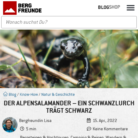
BLOG
SHOP
Blog
/
Know-How
/
Natur & Geschichte
DER ALPENSALAMANDER – EIN SCHWANZLURCH
TRÄGT SCHWARZ
Bergfreundin
Lisa
15. Apr., 2022
5 min
Keine Kommentare
Bergsteigen & Hochtouren
,
Camping & Reisen
,
Wandern &