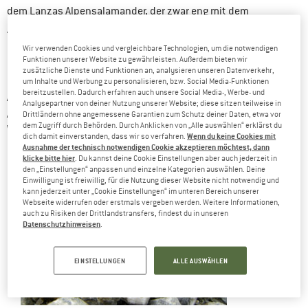
dem Lanzas Alpensalamander, der zwar eng mit dem
Alpensalamander verwandt ist, aber nur in einem kleinen
Gebiet in den Westalpen an der französisch-italienischen
Wir verwenden Cookies und vergleichbare Technologien, um die notwendigen
Funktionen unserer Website zu gewährleisten. Außerdem bieten wir
Grenze vorkommt.
zusätzliche Dienste und Funktionen an, analysieren unseren Datenverkehr,
um Inhalte und Werbung zu personalisieren, bzw. Social Media-Funktionen
bereitzustellen. Dadurch erfahren auch unsere Social Media-, Werbe- und
ALPENSALAMANDER (SALAMANDRA ATRA)
Analysepartner von deiner Nutzung unserer Website; diese sitzen teilweise in
AUCH: BERGSALAMANDER, BERGMANDL ODER
Drittländern ohne angemessene Garantien zum Schutz deiner Daten, etwa vor
dem Zugriff durch Behörden. Durch Anklicken von „Alle auswählen“ erklärst du
WEGMANDL (BAYERN UND ÖSTERREICH)
Wenn du keine Cookies mit
dich damit einverstanden, dass wir so verfahren.
Ausnahme der technisch notwendigen Cookie akzeptieren möchtest, dann
klicke bitte hier
. Du kannst deine Cookie Einstellungen aber auch jederzeit in
den „Einstellungen“ anpassen und einzelne Kategorien auswählen. Deine
Einwilligung ist freiwillig, für die Nutzung dieser Website nicht notwendig und
kann jederzeit unter „Cookie Einstellungen“ im unteren Bereich unserer
Webseite widerrufen oder erstmals vergeben werden. Weitere Informationen,
auch zu Risiken der Drittlandstransfers, findest du in unseren
Datenschutzhinweisen
.
EINSTELLUNGEN
ALLE AUSWÄHLEN