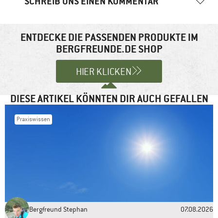
SCHREIB UNS EINEN KOMMENTAR
Deine E-Mail-Adresse wird nicht veröffentlicht.
Erforderliche
Felder sind mit
*
markiert
ENTDECKE DIE PASSENDEN PRODUKTE IM
BERGFREUNDE.DE SHOP
Kommentar
*
HIER KLICKEN
DIESE ARTIKEL KÖNNTEN DIR AUCH GEFALLEN
Praxiswissen
Name
*
E-Mail-Adresse
*
Bergfreund Stephan
07.08.2026