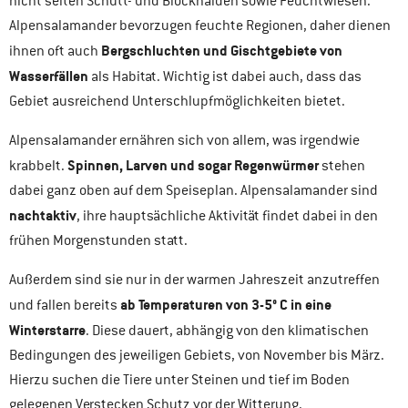
nicht selten Schutt- und Blockhalden sowie Feuchtwiesen.
Alpensalamander bevorzugen feuchte Regionen, daher dienen
Bergschluchten und Gischtgebiete von
ihnen oft auch
Wasserfällen
als Habitat. Wichtig ist dabei auch, dass das
Gebiet ausreichend Unterschlupfmöglichkeiten bietet.
Alpensalamander ernähren sich von allem, was irgendwie
Spinnen, Larven und sogar Regenwürmer
krabbelt.
stehen
dabei ganz oben auf dem Speiseplan. Alpensalamander sind
nachtaktiv
, ihre hauptsächliche Aktivität findet dabei in den
frühen Morgenstunden statt.
Außerdem sind sie nur in der warmen Jahreszeit anzutreffen
ab Temperaturen von 3-5° C in eine
und fallen bereits
Winterstarre
. Diese dauert, abhängig von den klimatischen
Bedingungen des jeweiligen Gebiets, von November bis März.
Hierzu suchen die Tiere unter Steinen und tief im Boden
gelegenen Verstecken Schutz vor der Witterung.