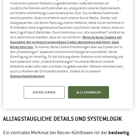
Funktionen unserer Website zu gewährleisten. Außerdem bieten wir
zusätzliche Dienste und Funktionen an, analysieren unseren Datenverkehr,
um Inhalte und Werbung zu personalisieren, bzw. Social Media-Funktionen
bereitzustellen. Dadurch erfahren auch unsere Social Media-, Werbe- und
Analysepartner von deiner Nutzung unserer Website; diese sitzen teilweise in
Drittländern ohne angemessene Garantien zum Schutz deiner Daten, etwa vor
dem Zugriff durch Behörden. Durch Anklicken von „Alle auswählen“ erklärst du
Wenn du keine Cookies mit
dich damit einverstanden, dass wir so verfahren.
Neben den Hartschalenmodellen umfasst die Recon-Serie auch
Ausnahme der technisch notwendigen Cookie akzeptieren möchtest, dann
klicke bitte hier
. Du kannst deine Cookie Einstellungen aber auch jederzeit in
Softside‑Kühlboxen
. Sie sind leichter, haben eine robuste,
den „Einstellungen“ anpassen und einzelne Kategorien auswählen. Deine
Einwilligung ist freiwillig, für die Nutzung dieser Website nicht notwendig und
stabile Basis sowie flexible Seitenwände. Damit eignen sie sich
kann jederzeit unter „Cookie Einstellungen“ im unteren Bereich unserer
für kürzere Einsätze wie Tagesausflüge oder als zusätzliche
Webseite widerrufen oder erstmals vergeben werden. Weitere Informationen,
auch zu Risiken der Drittlandstransfers, findest du in unseren
Kühlmöglichkeit im Fahrzeug. Ihre 25 mm FrostCore-Isolierung
Datenschutzhinweisen
.
sorgt für anhaltende Kühlung. Die Softside‑Modelle sind Teil
des gleichen Systems und lassen sich im Fahrzeug auf die
EINSTELLUNGEN
ALLE AUSWÄHLEN
Hardside-Boxen stapeln.
ALLTAGSTAUGLICHE DETAILS UND SYSTEMLOGIK
beidseitig
Ein zentrales Merkmal der Recon‑Kühlboxen ist der