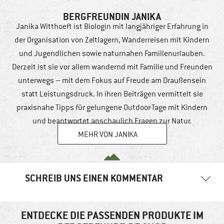
BERGFREUNDIN JANIKA
Janika Witthoeft ist Biologin mit langjähriger Erfahrung in
der Organisation von Zeltlagern, Wanderreisen mit Kindern
und Jugendlichen sowie naturnahen Familienurlauben.
Derzeit ist sie vor allem wandernd mit Familie und Freunden
unterwegs – mit dem Fokus auf Freude am Draußensein
statt Leistungsdruck. In ihren Beiträgen vermittelt sie
praxisnahe Tipps für gelungene Outdoor-Tage mit Kindern
und beantwortet anschaulich Fragen zur Natur.
MEHR VON JANIKA
SCHREIB UNS EINEN KOMMENTAR
Deine E-Mail-Adresse wird nicht veröffentlicht.
Erforderliche
Felder sind mit
*
markiert
ENTDECKE DIE PASSENDEN PRODUKTE IM