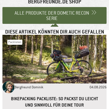
BERGFREUNDE.DE SHOP
Kommentar
*
ALLE PRODUKTE DER DOMETIC RECON
SERIE
DIESE ARTIKEL KÖNNTEN DIR AUCH GEFALLEN
Packlisten
Name
*
E-Mail-Adresse
*
Bergfreund Dominik
04.08.2026
Website
BIKEPACKING PACKLISTE: SO PACKST DU LEICHT
UND SINNVOLL FÜR DEINE TOUR