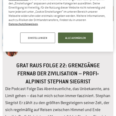
Podcast
den „Einstellungen“ anpassen und einzelne Kategorien auswählen. Deine
Einwilligung ist freiwillig, für die Nutzung dieser Website nicht notwendig und
kann jederzeit unter „Cookie Einstellungen“ im unteren Bereich unserer
Webseite widerrufen oder erstmals vergeben werden. Weitere Informationen,
auch zu Risiken der Drittlandstransfers, findest du in unseren
Datenschutzhinweisen
.
EINSTELLUNGEN
ALLE AUSWÄHLEN
Bergfreundin
Marie
21.07.2023
GRAT RAUS FOLGE 22: GRENZGÄNGE
FERNAB DER ZIVILISATION – PROFI-
ALPINIST STEPHAN SIEGRIST
Die Podcast Folge Das Abenteuerliche, das Unbekannte, ans
Limit gehen – das hat mich schon immer fasziniert. Stephan
Siegrist Er zählt zu den größten Bergsteigern seiner Zeit, der
sich regelmäßig auf Reisen zwischen Himmel und Erde