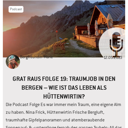
Podcast
Bergfreundin
Marie
12.05.2023
GRAT RAUS FOLGE 19: TRAUMJOB IN DEN
BERGEN – WIE IST DAS LEBEN ALS
HÜTTENWIRTIN?
Die Podcast Folge Es war immer mein Traum, eine eigene Alm
zu haben. Nina Frick, Hüttenwirtin Frische Bergluft,
traumhafte Gipfelpanoramen und atemberaubende
Sonnenauf- & -untergänge fernab des ganzen Trubels: All das