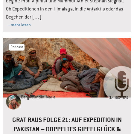
begibt: Profi-Alpinist und Mammut Athlet Stephan Siegrist.
Ob Expeditionen in den Himalaya, in die Antarktis oder das
Begehen der […]
... mehr lesen
Podcast
Bergfreundin
Marie
07.06.2023
GRAT RAUS FOLGE 21: AUF EXPEDITION IN
PAKISTAN – DOPPELTES GIPFELGLÜCK &