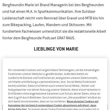
Bergfreundin Marie ist Brand Managerin bei den Bergfreunden
und hat einen M.A. in Sportkommunikation. Ihre Outdoor-
Leidenschaft reicht vom Rennrad über Gravel und MTB bis hin
zum Bikepacking, Laufen, Wandern und Skitouren. Mit
fundiertem Fachwissen unterstützt sie die redaktionelle Arbeit
hinter dem Bergfreunde Podcast GRAT RAUS.
LIEBLINGE VON MARIE
ZUM SHOP
Wir verwenden Cookies und vergleichbare Technologien, um die notwendigen
Funktionen unserer Website zu gewährleisten. Außerdem bieten wir
zusätzliche Dienste und Funktionen an, analysieren unseren Datenverkehr,
um Inhalte und Werbung zu personalisieren, bzw. Social Media-Funktionen
bereitzustellen. Dadurch erfahren auch unsere Social Media-, Werbe- und
ARTIKEL VON MARIE
Analysepartner von deiner Nutzung unserer Website; diese sitzen teilweise in
Drittländern ohne angemessene Garantien zum Schutz deiner Daten, etwa vor
dem Zugriff durch Behörden. Durch Anklicken von „Alle auswählen“ erklärst du
Wenn du keine Cookies mit
dich damit einverstanden, dass wir so verfahren.
Ausnahme der technisch notwendigen Cookie akzeptieren möchtest, dann
klicke bitte hier
. Du kannst deine Cookie Einstellungen aber auch jederzeit in