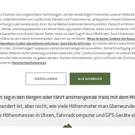
n Cookies und vergleichbare Technologien, um die notwendigen Funktionen unserer Website
n. Außerdem bieten wir zusätzliche Dienste und Funktionen an, analysieren unseren Datenv
Werbung zu personalisieren, bzw. Social Media-Funktionen bereitzustellen. Dadurch erfahren
, Werbe- und Analysepartner von deiner Nutzung unserer Website; diese sitzen teilweise in D
Garantien zum Schutz deiner Daten, etwa vor dem Zugriff durch Behörden. Durch Anklicken 
Wenn du keine Cookies mit Ausn
rklärst du dich damit einverstanden, dass wir so verfahren.
twendigen Cookie akzeptieren möchtest, dann klicke bitte hier
. Du kannst deine Cookie Eins
t in den „Einstellungen“ anpassen und einzelne Kategorien auswählen. Deine Einwilligung ist f
dieser Website nicht notwendig und kann jederzeit unter „Cookie Einstellungen“ im unteren B
errufen oder erstmals vergeben werden. Weitere Informationen, auch zu Risiken der Drittlan
Datenschutzhinweisen
n unseren
.
GPS ODER BAROMETER
2
4 min
20 Kommentare
Bergsteigen & Hochtou
EINSTELLUNGEN
ALLE AUSWÄHLEN
Trekking
,
Wintersport
 Tag in den Bergen oder fährt anstrengende Trails mit dem 
andert ist, aber nicht, wie viele Höhenmeter man überwunden 
e Höhenmesser in Uhren, Fahrradcomputer und GPS-Geräte e