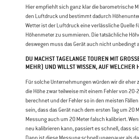
Hier empfiehlt sich ganz klar die barometrische Me
den Luftdruck und bestimmt dadurch Höhenunter
Wetter ist der Luftdruck eine verlässliche Quell
Höhenmeter zu summieren. Die tatsächliche Höhe i
deswegen muss das Gerät auch nicht unbedingt am
DU MACHST TAGELANGE TOUREN MIT GROSS
EHR) UND WILLST WISSEN, AUF WELCHER H
Für solche Unternehmungen würden wir dir eher 
die Höhe zwar teilweise mit einem Fehler von 20-25
berechnet und der Fehler so in den meisten Fälle
sein, dass das Gerät nach dem ersten Tag um 20 Met
Messung auch um 20 Meter falsch kalibriert. Wen
neu kalibrieren kann, passiert es schnell, dass si
Dann ist diese Messung schnell ungenauer als da