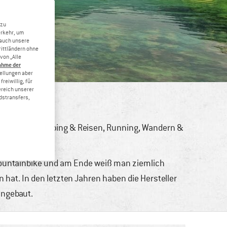
 zu
erkehr, um
 auch unsere
rittländern ohne
von „Alle
ahme der
tellungen aber
reiwillig, für
ereich unserer
dstransfers,
ren
,
Bike
,
Camping & Reisen
,
Running
,
Wandern &
Mountainbike und am Ende weiß man ziemlich
hat. In den letzten Jahren haben die Hersteller
ingebaut.