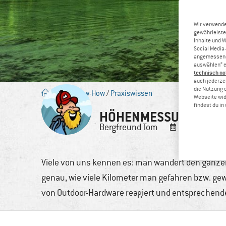
Wir verwende
gewährleiste
Inhalte und 
Social Media-
angemessene 
auswählen“ e
technisch no
auch jederzei
die Nutzung 
Blog
/
Know-How
/
Praxiswissen
Webseite wid
findest du i
HÖHENMESSUNG MIT 
Bergfreund
Tom
8. Sep., 202
Viele von uns kennen es: man wandert den ganzen
genau, wie viele Kilometer man gefahren bzw. gew
von Outdoor-Hardware reagiert und entsprechend