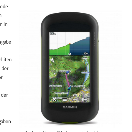
hode
m
n in
ngabe
liten.
 der
er
 der
h
ngaben