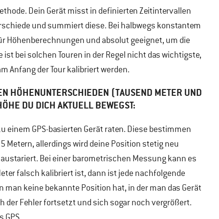
thode. Dein Gerät misst in definierten Zeitintervallen
schiede und summiert diese. Bei halbwegs konstantem
e für Höhenberechnungen und absolut geeignet, um die
st bei solchen Touren in der Regel nicht das wichtigste,
 Anfang der Tour kalibriert werden.
EN HÖHENUNTERSCHIEDEN (TAUSEND METER UND M
ÖHE DU DICH AKTUELL BEWEGST:
zu einem GPS-basierten Gerät raten. Diese bestimmen
 Metern, allerdings wird deine Position stetig neu
n austariert. Bei einer barometrischen Messung kann es
er falsch kalibriert ist, dann ist jede nachfolgende
n man keine bekannte Position hat, in der man das Gerät
ch der Fehler fortsetzt und sich sogar noch vergrößert.
s GPS.