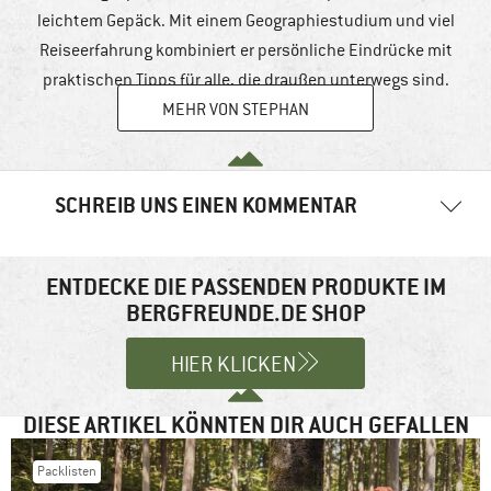
leichtem Gepäck. Mit einem Geographiestudium und viel
Reiseerfahrung kombiniert er persönliche Eindrücke mit
praktischen Tipps für alle, die draußen unterwegs sind.
MEHR VON STEPHAN
SCHREIB UNS EINEN KOMMENTAR
Deine E-Mail-Adresse wird nicht veröffentlicht.
Erforderliche
Felder sind mit
*
markiert
ENTDECKE DIE PASSENDEN PRODUKTE IM
BERGFREUNDE.DE SHOP
Kommentar
*
HIER KLICKEN
DIESE ARTIKEL KÖNNTEN DIR AUCH GEFALLEN
Packlisten