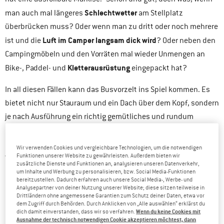
Schlechtwetter
man auch mal längeres
am Stellplatz
überbrücken muss? Oder wenn man zu dritt oder noch mehrere
Luft im Camper langsam dick wird
ist und die
? Oder neben den
Campingmöbeln und den Vorräten mal wieder Unmengen an
Kletterausrüstung
Bike-, Paddel- und
eingepackt hat?
In all diesen Fällen kann das Busvorzelt ins Spiel kommen. Es
bietet nicht nur Stauraum und ein Dach über dem Kopf, sondern
je nach Ausführung ein richtig gemütliches und rundum
geschütztes Zimmerchen vor dem Fahrzeug. Auch mitreisende
Haustiere haben sicher nichts gegen etwas trockene und
Wir verwenden Cookies und vergleichbare Technologien, um die notwendigen
Funktionen unserer Website zu gewährleisten. Außerdem bieten wir
warme Zusatzfläche einzuwenden.
zusätzliche Dienste und Funktionen an, analysieren unseren Datenverkehr,
um Inhalte und Werbung zu personalisieren, bzw. Social Media-Funktionen
bereitzustellen. Dadurch erfahren auch unsere Social Media-, Werbe- und
Analysepartner von deiner Nutzung unserer Website; diese sitzen teilweise in
Drittländern ohne angemessene Garantien zum Schutz deiner Daten, etwa vor
dem Zugriff durch Behörden. Durch Anklicken von „Alle auswählen“ erklärst du
Wenn du keine Cookies mit
dich damit einverstanden, dass wir so verfahren.
Ausnahme der technisch notwendigen Cookie akzeptieren möchtest, dann