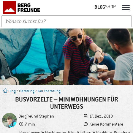
BLOG
SHOP
Blog
/
Beratung
/
Kaufberatung
BUSVORZELTE – MINIWOHNUNGEN FÜR
UNTERWEGS
Bergfreund
Stephan
17. Dez., 2018
7 min
Keine Kommentare
Bergsteigen & Hochtouren
,
Bike
,
Klettern & Bouldern
,
Wandern