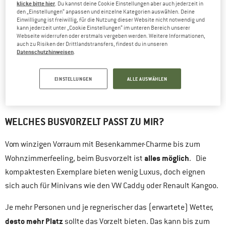
klicke bitte hier
. Du kannst deine Cookie Einstellungen aber auch jederzeit in
den „Einstellungen“ anpassen und einzelne Kategorien auswählen. Deine
Einwilligung ist freiwillig, für die Nutzung dieser Website nicht notwendig und
kann jederzeit unter „Cookie Einstellungen“ im unteren Bereich unserer
Webseite widerrufen oder erstmals vergeben werden. Weitere Informationen,
auch zu Risiken der Drittlandstransfers, findest du in unseren
Datenschutzhinweisen
.
EINSTELLUNGEN
ALLE AUSWÄHLEN
Als Faustregel gilt: je mehr Personen und je regnerischer das
(erwartete) Wetter, desto mehr Platz sollte das Vorzelt haben.
WELCHES BUSVORZELT PASST ZU MIR?
Vom winzigen Vorraum mit Besenkammer-Charme bis zum
alles möglich
Wohnzimmerfeeling, beim Busvorzelt ist
. Die
kompaktesten Exemplare bieten wenig Luxus, doch eignen
sich auch für Minivans wie den VW Caddy oder Renault Kangoo.
Je mehr Personen und je regnerischer das (erwartete) Wetter,
desto mehr Platz
sollte das Vorzelt bieten. Das kann bis zum