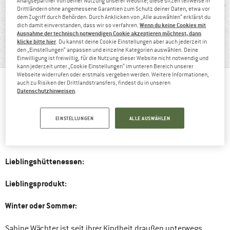
Analysepartner von deiner Nutzung unserer Website; diese sitzen teilweise in
Drittländern ohne angemessene Garantien zum Schutz deiner Daten, etwa vor
dem Zugriff durch Behörden. Durch Anklicken von „Alle auswählen“ erklärst du
Wenn du keine Cookies mit
dich damit einverstanden, dass wir so verfahren.
Ausnahme der technisch notwendigen Cookie akzeptieren möchtest, dann
BERGFREUNDIN SABINE
klicke bitte hier
. Du kannst deine Cookie Einstellungen aber auch jederzeit in
""
den „Einstellungen“ anpassen und einzelne Kategorien auswählen. Deine
Einwilligung ist freiwillig, für die Nutzung dieser Website nicht notwendig und
kann jederzeit unter „Cookie Einstellungen“ im unteren Bereich unserer
Webseite widerrufen oder erstmals vergeben werden. Weitere Informationen,
auch zu Risiken der Drittlandstransfers, findest du in unseren
Datenschutzhinweisen
.
Bergfreundin seit:
Liebste Bergaktivität:
EINSTELLUNGEN
ALLE AUSWÄHLEN
Lieblingsgipfel:
Lieblingshüttenessen:
Lieblingsprodukt:
Winter oder Sommer:
Sabine Wächter ist seit ihrer Kindheit draußen unterwegs.