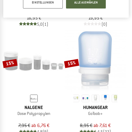
EINSTELLUNGEN
ALLE AUSWÄHLEN
Waterproof Travel Canister
Waterproof Pill Canister
Aufbewahrungsdose
16,95 €
19,95 €
5,0
(1)
(0)
15%
15%
NALGENE
HUMANGEAR
Dose Polypropylen
GoToob+
7,95 €
ab 6,76 €
8,95 €
ab 7,61 €
4,8
(9)
4,5
(22)