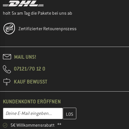
holt 5x am Tag die Pakete bei uns ab
Zertifizierter Retourenprozess
MAIL UNS!
07121/70 12 0
KAUF BEWUSST
KUNDENKONTO ERÖFFNEN
Gib hier deine E-Mail-Adresse ein und erstelle im nächsten Schri
E-Mail-Adresse
5€ Willkommensrabatt **