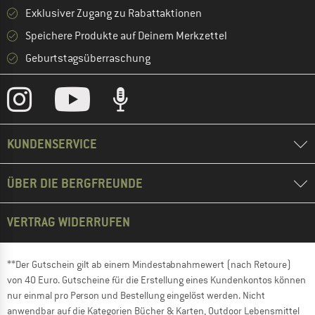
Exklusiver Zugang zu Rabattaktionen
Speichere Produkte auf Deinem Merkzettel
Geburtstagsüberraschung
KUNDENSERVICE
ÜBER DIE BERGFREUNDE
VERTRAG WIDERRUFEN
**Der Gutschein gilt ab einem Mindestabnahmewert (nach Retoure)
von 40 Euro. Gutscheine für die Erstellung eines Kundenkontos können
nur einmal pro Person und Bestellung eingelöst werden. Nicht
anwendbar auf die Kategorien Bücher & Karten, Outdoor Lebensmittel