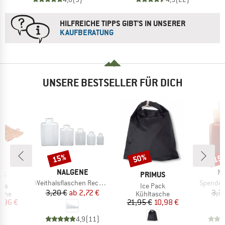
HILFREICHE TIPPS GIBT'S IN UNSERER
KAUFBERATUNG
UNSERE BESTSELLER FÜR DICH
15%
50%
15
Rabatt
Rabatt
Raba
MARKE
M
NALGENE
N
E
MARKE
NS
PRIMUS
Artikel
Artikel
Weithalsflaschen Rechteckig
Spender
Artikel
ves
Ice Pack
Preis
reduzierter Preis
3,20 €
ab
2,72 €
3,3
gruppe
Produktgruppe
uhe
Kühltasche
eis
duzierter Preis
Preis
reduzierter Preis
,96 €
21,95 €
10,98 €
4,9
(
11
)