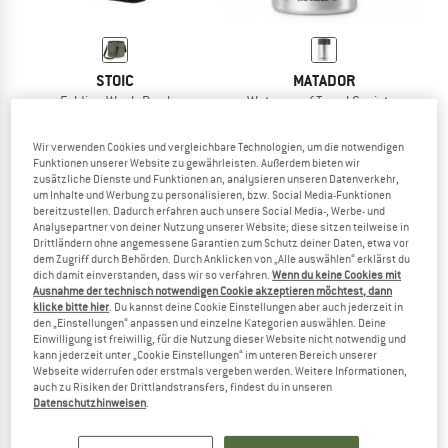
STOIC
MATADOR
Folding Wash Bowl
Waterproof Travel Canister
Schüssel
Essensaufbewahrung
16,95 €
ab 4,24 €
12,95 €
Wir verwenden Cookies und vergleichbare Technologien, um die notwendigen
4,7
(14)
5,0
(1)
Funktionen unserer Website zu gewährleisten. Außerdem bieten wir
zusätzliche Dienste und Funktionen an, analysieren unseren Datenverkehr,
um Inhalte und Werbung zu personalisieren, bzw. Social Media-Funktionen
bereitzustellen. Dadurch erfahren auch unsere Social Media-, Werbe- und
Analysepartner von deiner Nutzung unserer Website; diese sitzen teilweise in
Drittländern ohne angemessene Garantien zum Schutz deiner Daten, etwa vor
dem Zugriff durch Behörden. Durch Anklicken von „Alle auswählen“ erklärst du
dich damit einverstanden, dass wir so verfahren.
Wenn du keine Cookies mit
Ausnahme der technisch notwendigen Cookie akzeptieren möchtest, dann
klicke bitte hier
. Du kannst deine Cookie Einstellungen aber auch jederzeit in
den „Einstellungen“ anpassen und einzelne Kategorien auswählen. Deine
Einwilligung ist freiwillig, für die Nutzung dieser Website nicht notwendig und
kann jederzeit unter „Cookie Einstellungen“ im unteren Bereich unserer
Webseite widerrufen oder erstmals vergeben werden. Weitere Informationen,
auch zu Risiken der Drittlandstransfers, findest du in unseren
Datenschutzhinweisen
.
MATADOR
MATADOR