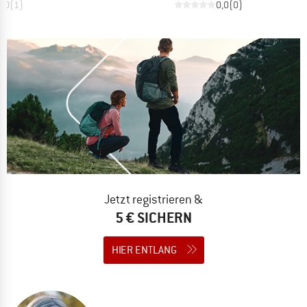
5,0
(
1
)
0,0
(
0
)
Jetzt registrieren &
5 € SICHERN
HIER ENTLANG