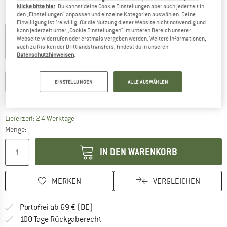
klicke bitte hier
. Du kannst deine Cookie Einstellungen aber auch jederzeit in
den „Einstellungen“ anpassen und einzelne Kategorien auswählen. Deine
Farbe:
Dusty Olive
Einwilligung ist freiwillig, für die Nutzung dieser Website nicht notwendig und
kann jederzeit unter „Cookie Einstellungen“ im unteren Bereich unserer
Webseite widerrufen oder erstmals vergeben werden. Weitere Informationen,
auch zu Risiken der Drittlandstransfers, findest du in unseren
10%
10%
Datenschutzhinweisen
.
Größe wählen:
XS
S
M
L
XL
EINSTELLUNGEN
ALLE AUSWÄHLEN
Größentabelle
Der Link öffnet sich in einer Infobox und beinhaltet
Lieferzeit: 2-4 Werktage
Menge:
IN DEN WARENKORB
MERKEN
VERGLEICHEN
Finde mehr Informationen zu den Versan
Portofrei ab 69 € (DE)
Gehe hier zu den Rückgabe-Richtlinie
100 Tage Rückgaberecht