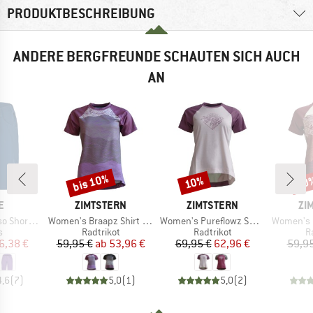
PRODUKTBESCHREIBUNG
ANDERE BERGFREUNDE SCHAUTEN SICH AUCH
AN
bis 10%
10%
10
Rabatt
Rabatt
Raba
E
MARKE
MARKE
MA
E
ZIMTSTERN
ZIMTSTERN
ZI
Artikel
Artikel
Artikel
horts II
Women's Braapz Shirt S/S
Women's Pureflowz Shirt S/S
Women's Br
ktgruppe
Produktgruppe
Produktgruppe
P
s
Radtrikot
Radtrikot
R
eis
duzierter Preis
Preis
reduzierter Preis
Preis
reduzierter Preis
6,38 €
59,95 €
ab
53,96 €
69,95 €
62,96 €
59,95
4,6
(
7
)
5,0
(
1
)
5,0
(
2
)