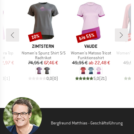
bis 55%
10%
57
Rabatt
Rabatt
Raba
E
MARKE
MARKE
E
ZIMTSTERN
VAUDE
Artikel
Artikel
Artikel
era Top
Women's Spunz Shirt S/S
Women's Matoso Tricot
Women's PerformanceMer
gruppe
Produktgruppe
Produktgruppe
P
let
Radtrikot
Funktionsshirt
R
eis
duzierter Preis
Preis
reduzierter Preis
Preis
reduzierter Preis
32,97 €
74,95 €
67,46 €
49,95 €
ab
22,48 €
49,9
5,0
(
1
)
0,0
(
0
)
5,0
(
21
)
Bergfreund Matthias - Geschäftsführung