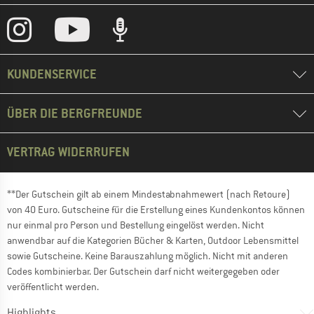
KUNDENSERVICE
ÜBER DIE BERGFREUNDE
VERTRAG WIDERRUFEN
**Der Gutschein gilt ab einem Mindestabnahmewert (nach Retoure)
von 40 Euro. Gutscheine für die Erstellung eines Kundenkontos können
nur einmal pro Person und Bestellung eingelöst werden. Nicht
anwendbar auf die Kategorien Bücher & Karten, Outdoor Lebensmittel
sowie Gutscheine. Keine Barauszahlung möglich. Nicht mit anderen
Codes kombinierbar. Der Gutschein darf nicht weitergegeben oder
veröffentlicht werden.
Highlights