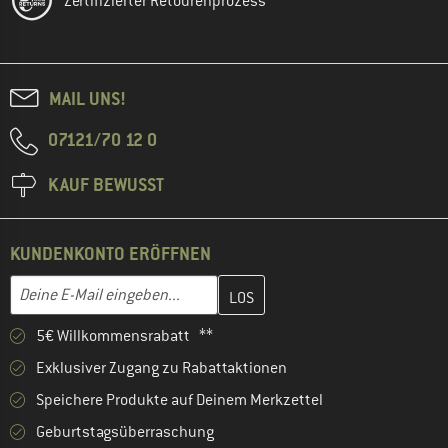
Zertifizierter Retourenprozess
MAIL UNS!
07121/70 12 0
KAUF BEWUSST
KUNDENKONTO ERÖFFNEN
Gib hier deine E-Mail-Adresse ein und erstelle im nächsten Schri
E-Mail-Adresse
5€ Willkommensrabatt **
Exklusiver Zugang zu Rabattaktionen
Speichere Produkte auf Deinem Merkzettel
Geburtstagsüberraschung