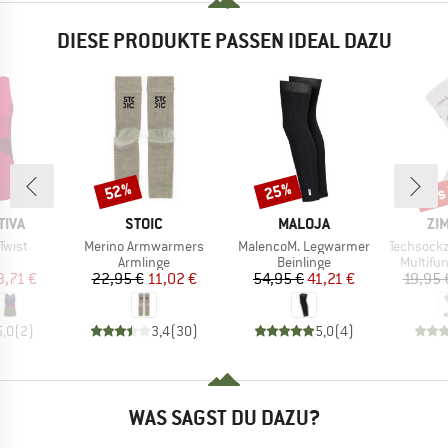
DIESE PRODUKTE PASSEN IDEAL DAZU
bis
52%
25%
Rabatt
Rabatt
Raba
MARKE
MARKE
MA
TIVA
STOIC
MALOJA
ZI
Artikel
Artikel
Artikel
Twist
Merino Armwarmers
MalencoM. Legwarmer
Techsockz MTB 
duktgruppe
Produktgruppe
Produktgruppe
Produkt
Armlinge
Beinlinge
Multifu
eis
duzierter Preis
Preis
reduzierter Preis
Preis
reduzierter Preis
3,71 €
22,95 €
11,02 €
54,95 €
41,21 €
19,95 
5,0
(
2
)
3,4
(
30
)
5,0
(
4
)
WAS SAGST DU DAZU?