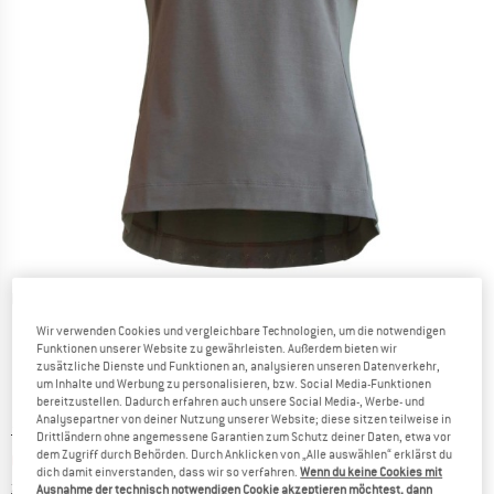
Detailansichten
Wir verwenden Cookies und vergleichbare Technologien, um die notwendigen
Funktionen unserer Website zu gewährleisten. Außerdem bieten wir
zusätzliche Dienste und Funktionen an, analysieren unseren Datenverkehr,
um Inhalte und Werbung zu personalisieren, bzw. Social Media-Funktionen
bereitzustellen. Dadurch erfahren auch unsere Social Media-, Werbe- und
Analysepartner von deiner Nutzung unserer Website; diese sitzen teilweise in
Ursprünglicher Preis :
Preis:
74,95
€
Drittländern ohne angemessene Garantien zum Schutz deiner Daten, etwa vor
dem Zugriff durch Behörden. Durch Anklicken von „Alle auswählen“ erklärst du
67,46
€
inkl. MwSt.
dich damit einverstanden, dass wir so verfahren.
Wenn du keine Cookies mit
Informationen zu den Versandkosten. Öffnet sich in ei
zzgl. Versandkosten
Ausnahme der technisch notwendigen Cookie akzeptieren möchtest, dann