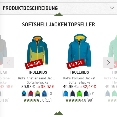
PRODUKTBESCHREIBUNG
SOFTSHELLJACKEN TOPSELLER
bis 40%
bis 35%
bis
Rabatt
Rabatt
Raba
MARKE
MARKE
MA
PEAK
TROLLKIDS
TROLLKIDS
TR
Artikel
Artikel
Artikel
Light Jacket
Kid's Kristiansand Jacket
Kid's Trollfjord Jacket
Kid's St
ruppe
Produktgruppe
Produktgruppe
Pr
jacke
Softshelljacke
Softshelljacke
Fl
eis
duzierter Preis
Preis
reduzierter Preis
Preis
reduzierter Preis
43,98 €
59,95 €
ab
35,97 €
49,95 €
ab
32,47 €
49,95 
+
3
+
7
,4
(
16
)
5,0
(
11
)
4,8
(
98
)