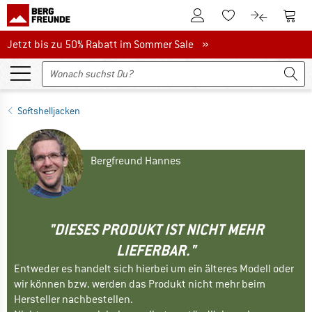
Zum Kundenkonto
Zum 
Zum Merkzettel.
Zum Produk
Jetzt bis zu 50% Rabatt im Sommer Sale
Jetzt bis zu 50% Rabatt im Sommer Sale »
Softshelljacken
Bergfreund Hannes
"DIESES PRODUKT IST NICHT MEHR
LIEFERBAR."
Entweder es handelt sich hierbei um ein älteres Modell oder
wir können bzw. werden das Produkt nicht mehr beim
Hersteller nachbestellen.