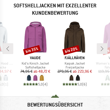
SOFTSHELLJACKEN MIT EXZELLENTER
KUNDENBEWERTUNG
bis 35%
bis 20%
bis
Rabatt
Rabatt
Raba
KE
MARKE
MARKE
VAUDE
FJÄLLRÄVEN
Artikel
Artikel
Artikel
t Softshell
Kid's Kinich Jacket
Kaipak Jacket
Women's 
ruppe
Produktgruppe
Produktgruppe
Pro
jacke
Softshelljacke
Freizeitjacke
Fah
eis
duzierter Preis
Preis
reduzierter Preis
Preis
reduzierter Preis
34,97 €
74,95 €
ab
48,72 €
279,95 €
ab
223,96 €
119,95
5,0
(
1
)
5,0
(
4
)
5,0
(
6
)
BEWERTUNGSÜBERSICHT