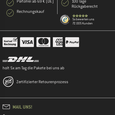
Portofrei ab 69 € (DE)
100 Tage
Rückgaberecht
Rechnungskauf
So bewerten uns
72.005 Kunden
holt 5x am Tag die Pakete bei uns ab
Zertifizierter Retourenprozess
MAIL UNS!