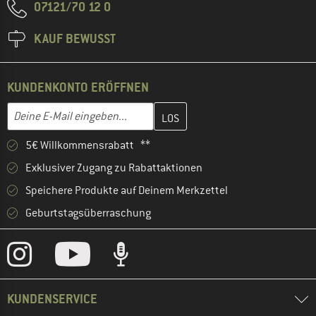
07121/70 12 0
KAUF BEWUSST
KUNDENKONTO ERÖFFNEN
Gib hier deine E-Mail-Adresse ein und erstelle im nächsten Schri
E-Mail-Adresse
5€ Willkommensrabatt **
Exklusiver Zugang zu Rabattaktionen
Speichere Produkte auf Deinem Merkzettel
Geburtstagsüberraschung
KUNDENSERVICE