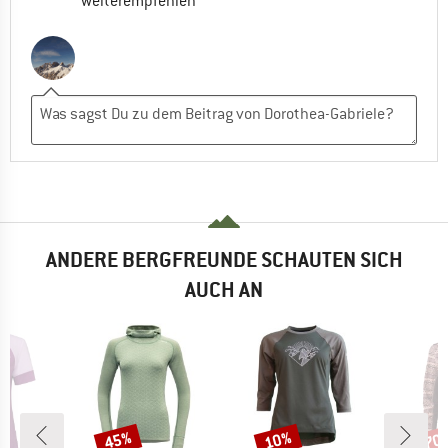
weiterempfehlen
ANDERE BERGFREUNDE SCHAUTEN SICH
AUCH AN
45%
10%
70
Rabatt
Rabatt
Raba