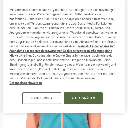
ZIMTSTERN
-
Women's Evolz Jacket -
Wir verwenden Cookies und vergleichbare Technologien, um die notwendigen
Funktionen unserer Website zu gewährleisten. Außerdem bieten wir
Regenjacke
zusätzliche Dienste und Funktionen an, analysieren unseren Datenverkehr,
um Inhalte und Werbung zu personalisieren, bzw. Social Media-Funktionen
bereitzustellen. Dadurch erfahren auch unsere Social Media-, Werbe- und
2,0
(1)
Analysepartner von deiner Nutzung unserer Website; diese sitzen teilweise in
Drittländern ohne angemessene Garantien zum Schutz deiner Daten, etwa vor
dem Zugriff durch Behörden. Durch Anklicken von „Alle auswählen“ erklärst du
dich damit einverstanden, dass wir so verfahren.
Wenn du keine Cookies mit
Ausnahme der technisch notwendigen Cookie akzeptieren möchtest, dann
klicke bitte hier
. Du kannst deine Cookie Einstellungen aber auch jederzeit in
den „Einstellungen“ anpassen und einzelne Kategorien auswählen. Deine
Einwilligung ist freiwillig, für die Nutzung dieser Website nicht notwendig und
kann jederzeit unter „Cookie Einstellungen“ im unteren Bereich unserer
Webseite widerrufen oder erstmals vergeben werden. Weitere Informationen,
auch zu Risiken der Drittlandstransfers, findest du in unseren
Datenschutzhinweisen
.
EINSTELLUNGEN
ALLE AUSWÄHLEN