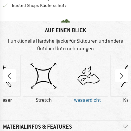
Finde alle Infos hier!
Trusted Shops Käuferschutz
AUF EINEN BLICK
Funktionelle Hardshelljacke für Skitouren und andere
Outdoor-Unternehmungen
faser
Stretch
wasserdicht
Ka
MATERIALINFOS & FEATURES