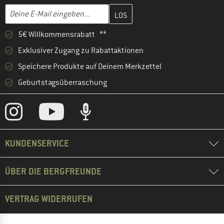
Gib hier deine E-Mail-Adresse ein und erstelle im nächsten Schri
E-Mail-Adresse
5€ Willkommensrabatt **
Exklusiver Zugang zu Rabattaktionen
Speichere Produkte auf Deinem Merkzettel
Geburtstagsüberraschung
KUNDENSERVICE
ÜBER DIE BERGFREUNDE
VERTRAG WIDERRUFEN