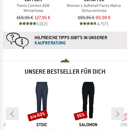
Pants Comfort ASW
Women's Softshell Pants Matrei
Winterhose
Skitourenhose
159,95 €
127,96 €
199,95 €
89,98 €
5,0
(2)
4,7
(7)
HILFREICHE TIPPS GIBT'S IN UNSERER
KAUFBERATUNG
UNSERE BESTSELLER FÜR DICH
bis 60%
bis
55%
Rabatt
Rabatt
Raba
MARKE
MARKE
MAR
IDS
STOIC
SALOMON
CRA