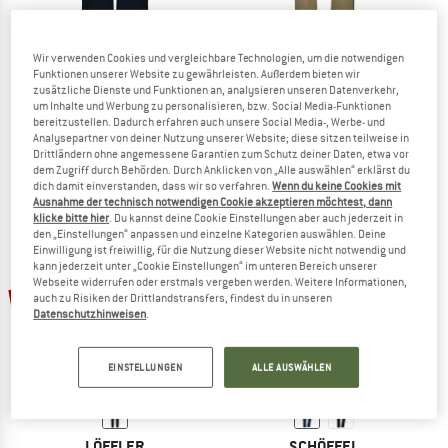
Wir verwenden Cookies und vergleichbare Technologien, um die notwendigen
Funktionen unserer Website zu gewährleisten. Außerdem bieten wir
STOIC
STOIC
zusätzliche Dienste und Funktionen an, analysieren unseren Datenverkehr,
Kid's Wool HoforSt. Softshell Winter Pants
BorgholmSt. Performance Wool Pant
um Inhalte und Werbung zu personalisieren, bzw. Social Media-Funktionen
Winterhose
Winterhose
bereitzustellen. Dadurch erfahren auch unsere Social Media-, Werbe- und
Analysepartner von deiner Nutzung unserer Website; diese sitzen teilweise in
129,95 €
58,48 €
189,95 €
75,98 €
Drittländern ohne angemessene Garantien zum Schutz deiner Daten, etwa vor
5,0
(3)
4,4
(21)
dem Zugriff durch Behörden. Durch Anklicken von „Alle auswählen“ erklärst du
dich damit einverstanden, dass wir so verfahren.
Wenn du keine Cookies mit
Ausnahme der technisch notwendigen Cookie akzeptieren möchtest, dann
klicke bitte hier
. Du kannst deine Cookie Einstellungen aber auch jederzeit in
den „Einstellungen“ anpassen und einzelne Kategorien auswählen. Deine
Einwilligung ist freiwillig, für die Nutzung dieser Website nicht notwendig und
kann jederzeit unter „Cookie Einstellungen“ im unteren Bereich unserer
Webseite widerrufen oder erstmals vergeben werden. Weitere Informationen,
20%
55%
auch zu Risiken der Drittlandstransfers, findest du in unseren
Datenschutzhinweisen
.
EINSTELLUNGEN
ALLE AUSWÄHLEN
LÖFFLER
SCHÖFFEL