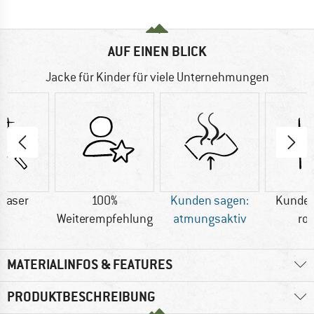
AUF EINEN BLICK
Jacke für Kinder für viele Unternehmungen
faser
100%
Kunden sagen:
Kunden
Weiterempfehlung
atmungsaktiv
ro
MATERIALINFOS & FEATURES
PRODUKTBESCHREIBUNG