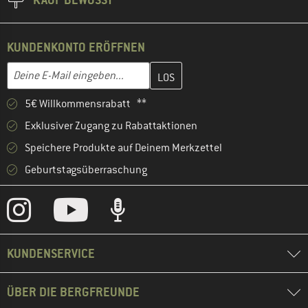
KUNDENKONTO ERÖFFNEN
Gib hier deine E-Mail-Adresse ein und erstelle im nächsten Schri
E-Mail-Adresse
5€ Willkommensrabatt **
Exklusiver Zugang zu Rabattaktionen
Speichere Produkte auf Deinem Merkzettel
Geburtstagsüberraschung
KUNDENSERVICE
ÜBER DIE BERGFREUNDE