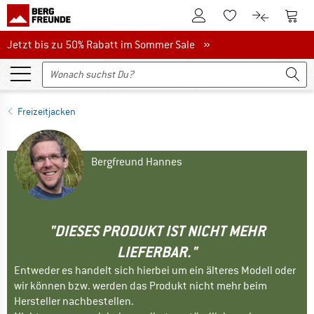
Zum Kundenkonto
Zum 
Zum Merkzettel.
Zum Produk
Jetzt bis zu 50% Rabatt im Sommer Sale
Jetzt bis zu 50% Rabatt im Sommer Sale »
Freizeitjacken
Bergfreund Hannes
"DIESES PRODUKT IST NICHT MEHR
LIEFERBAR."
Entweder es handelt sich hierbei um ein älteres Modell oder
wir können bzw. werden das Produkt nicht mehr beim
Hersteller nachbestellen.