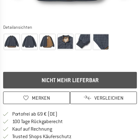
Detailansichten
NICHT MEHR LIEFERBAR
MERKEN
VERGLEICHEN
Finde mehr Informationen zu den Versan
Portofrei ab 69 € (DE)
Gehe hier zu den Rückgabe-Richtlinie
100 Tage Rückgaberecht
Finde die Zahlungs-Infos hier! Öffnet sich 
Kauf auf Rechnung
Finde alle Infos hier!
Trusted Shops Käuferschutz