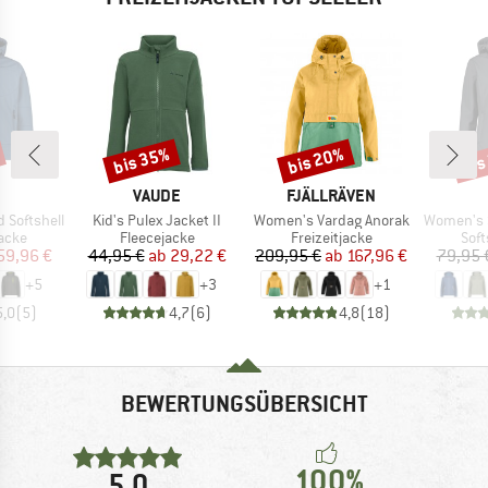
bis 35%
bis 20%
bis
Rabatt
Rabatt
Raba
KE
MARKE
MARKE
VAUDE
FJÄLLRÄVEN
Artikel
Artikel
Artikel
 Softshell
Kid's Pulex Jacket II
Women's Vardag Anorak
Women's Softsh
ruppe
Produktgruppe
Produktgruppe
Pro
jacke
Fleecejacke
Freizeitjacke
Soft
eis
duzierter Preis
Preis
reduzierter Preis
Preis
reduzierter Preis
59,96 €
44,95 €
ab
29,22 €
209,95 €
ab
167,96 €
79,95 
+
5
+
3
+
1
5,0
(
5
)
4,7
(
6
)
4,8
(
18
)
BEWERTUNGSÜBERSICHT
100%
5,0