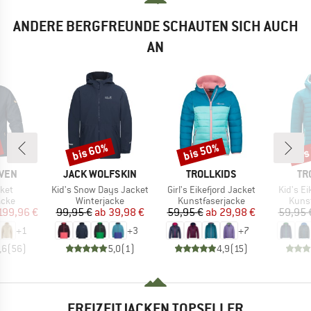
ANDERE BERGFREUNDE SCHAUTEN SICH AUCH
AN
bis 60%
bis 50%
bis
Rabatt
Rabatt
Raba
MARKE
MARKE
MA
ÄVEN
JACK WOLFSKIN
TROLLKIDS
TR
Artikel
Artikel
Artikel
ket
Kid's Snow Days Jacket
Girl's Eikefjord Jacket
Kid's Ei
gruppe
Produktgruppe
Produktgruppe
Prod
acke
Winterjacke
Kunstfaserjacke
Kunst
eis
duzierter Preis
Preis
reduzierter Preis
Preis
reduzierter Preis
199,96 €
99,95 €
ab
39,98 €
59,95 €
ab
29,98 €
59,95 
+
1
+
3
+
7
,6
(
56
)
5,0
(
1
)
4,9
(
15
)
FREIZEITJACKEN TOPSELLER