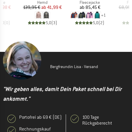
gruppe
Produktgruppe
Produktgruppe
Pr
cke
Hemd
Fleecejacke
Fl
eis
duzierter Preis
Preis
reduzierter Preis
Preis
3,98 €
139,95 €
ab
41,99 €
ab
85,45 €
68,95 
+
1
0,0
(
0
)
5,0
(
3
)
5,0
(
2
)
Bergfreundin Lisa - Versand
"Wir geben alles, damit Dein Paket schnell bei Dir
ankommt."
Portofrei ab 69 € (DE)
100 Tage
Rückgaberecht
Rechnungskauf