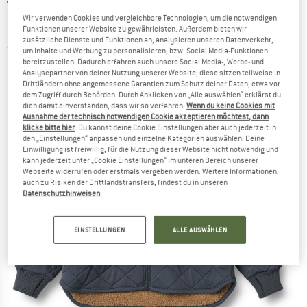
WHEAT
-
Kid's Thermo Jacke Benni -
Wir verwenden Cookies und vergleichbare Technologien, um die notwendigen
Freizeitjacke
Funktionen unserer Website zu gewährleisten. Außerdem bieten wir
zusätzliche Dienste und Funktionen an, analysieren unseren Datenverkehr,
5,0
(1)
um Inhalte und Werbung zu personalisieren, bzw. Social Media-Funktionen
bereitzustellen. Dadurch erfahren auch unsere Social Media-, Werbe- und
Analysepartner von deiner Nutzung unserer Website; diese sitzen teilweise in
Drittländern ohne angemessene Garantien zum Schutz deiner Daten, etwa vor
dem Zugriff durch Behörden. Durch Anklicken von „Alle auswählen“ erklärst du
dich damit einverstanden, dass wir so verfahren.
Wenn du keine Cookies mit
Ausnahme der technisch notwendigen Cookie akzeptieren möchtest, dann
klicke bitte hier
. Du kannst deine Cookie Einstellungen aber auch jederzeit in
den „Einstellungen“ anpassen und einzelne Kategorien auswählen. Deine
Einwilligung ist freiwillig, für die Nutzung dieser Website nicht notwendig und
kann jederzeit unter „Cookie Einstellungen“ im unteren Bereich unserer
Webseite widerrufen oder erstmals vergeben werden. Weitere Informationen,
auch zu Risiken der Drittlandstransfers, findest du in unseren
Datenschutzhinweisen
.
EINSTELLUNGEN
ALLE AUSWÄHLEN