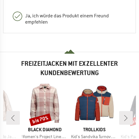
Ja, ich würde das Produkt einem Freund
empfehlen
FREIZEITJACKEN MIT EXZELLENTER
KUNDENBEWERTUNG
bis 70%
bis
Rabatt
Raba
E
MARKE
MARKE
T
BLACK DIAMOND
TROLLKIDS
Artikel
Artikel
Artikel
o Jacket
Women's Project Lined Flannel
Kid's Sandvika Turnover Jacket
Kid's Panda Hi