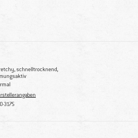
retchy, schnelltrocknend,
mungsaktiv
rmal
rstellerangaben
0-3175