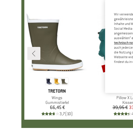
Wir verwende
gewährleiste
Inhalte und 
Social Media-
angemessene 
auswählen“ e
technisch no
auch jederzei
die Nutzung 
Webseite wid
findest du i
15%
Rabatt
MARKE
TRETORN
MARK
KLYMI
Artikel
Wings
Artikel
Pillow X 
Produktgruppe
Gummistiefel
Produ
Kisse
66,45 €
Preis
39,95 €
Pr
re
3
3,7
(
10
)