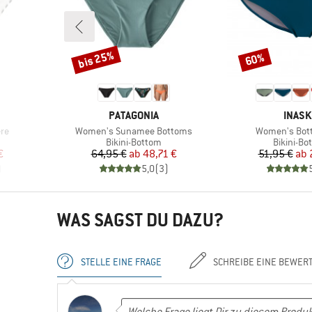
bis 25%
60%
Rabatt
Rabatt
MARKE
MARK
PATAGONIA
INAS
Artikel
Artikel
re
Women's Sunamee Bottoms
Women's Bot
e
Produktgruppe
Produktg
Bikini-Bottom
Bikini-Bo
rter Preis
Preis
reduzierter Preis
Pr
re
€
64,95 €
ab
48,71 €
51,95 €
ab
)
5,0
(
3
)
WAS SAGST DU DAZU?
STELLE EINE FRAGE
SCHREIBE EINE BEWER