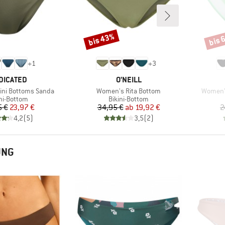
bis 43%
bis 
Rabatt
Rabat
+
1
+
3
RKE
MARKE
DICATED
O'NEILL
Artikel
Artikel
ini Bottoms Sanda
Women's Rita Bottom
Women's
duktgruppe
Produktgruppe
ini-Bottom
Bikini-Bottom
Preis
reduzierter Preis
Preis
reduzierter Preis
5 €
23,97 €
34,95 €
ab
19,92 €
2
4,2
(
5
)
3,5
(
2
)
UNG