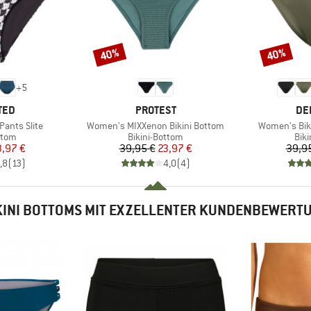
40%
40%
Rabatt
Rabatt
+
5
MARKE
MA
TED
PROTEST
DE
Artikel
Artikel
Pants Slite
Women's MIXXenon Bikini Bottom
Women's Bik
ruppe
Produktgruppe
Pro
ttom
Bikini-Bottom
Bik
eis
duzierter Preis
Preis
reduzierter Preis
3,97 €
39,95 €
23,97 €
39,9
,8
(
13
)
4,0
(
4
)
KINI BOTTOMS MIT EXZELLENTER KUNDENBEWERT