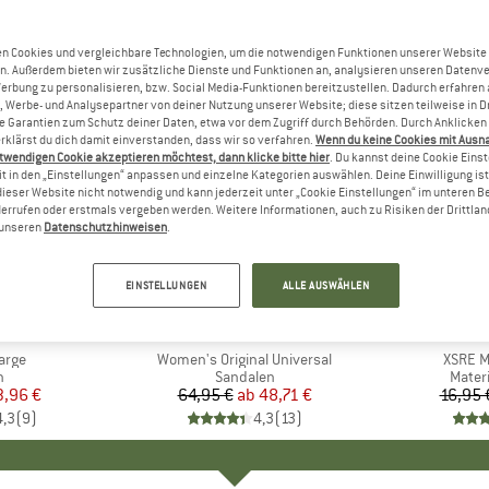
n Cookies und vergleichbare Technologien, um die notwendigen Funktionen unserer Website
n. Außerdem bieten wir zusätzliche Dienste und Funktionen an, analysieren unseren Datenv
Werbung zu personalisieren, bzw. Social Media-Funktionen bereitzustellen. Dadurch erfahren
, Werbe- und Analysepartner von deiner Nutzung unserer Website; diese sitzen teilweise in D
Garantien zum Schutz deiner Daten, etwa vor dem Zugriff durch Behörden. Durch Anklicken 
rklärst du dich damit einverstanden, dass wir so verfahren.
Wenn du keine Cookies mit Ausn
twendigen Cookie akzeptieren möchtest, dann klicke bitte hier
. Du kannst deine Cookie Eins
t in den „Einstellungen“ anpassen und einzelne Kategorien auswählen. Deine Einwilligung ist f
dieser Website nicht notwendig und kann jederzeit unter „Cookie Einstellungen“ im unteren B
errufen oder erstmals vergeben werden. Weitere Informationen, auch zu Risiken der Drittlan
n unseren
Datenschutzhinweisen
.
bis 25%
bis 10%
Rabatt
Rabatt
EINSTELLUNGEN
ALLE AUSWÄHLEN
+
2
E
T
MARKE
TEVA
Large
Artikel
Women's Original Universal
Artikel
XSRE M
ktgruppe
n
Produktgruppe
Sandalen
Produ
Mater
eis
duzierter Preis
3,96 €
64,95 €
ab
Preis
reduzierter Preis
48,71 €
16,95 
4,3
(
9
)
4,3
(
13
)