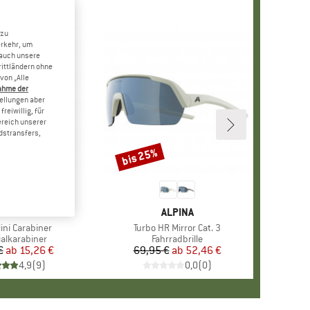
 zu
erkehr, um
 auch unsere
rittländern ohne
von „Alle
ahme der
tellungen aber
reiwillig, für
ereich unserer
dstransfers,
bis 25%
Rabatt
+
2
MARKE
DMM
MARKE
ALPINA
ini Carabiner
Artikel
Turbo HR Mirror Cat. 3
ktgruppe
ialkarabiner
Produktgruppe
Fahrradbrille
€
ab
Preis
reduzierter Preis
15,26 €
69,95 €
ab
Preis
reduzierter Preis
52,46 €
4,9
(
9
)
0,0
(
0
)