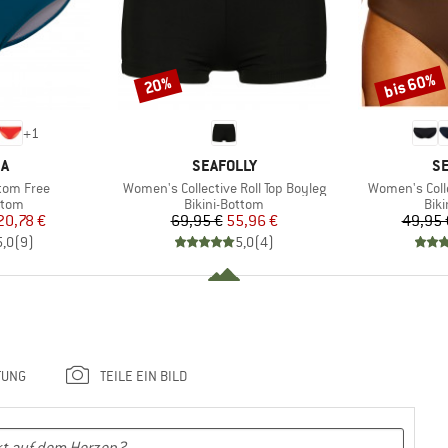
bis 60%
20%
Rabatt
Rabatt
+
1
E
MARKE
M
KA
SEAFOLLY
SE
Artikel
Artikel
tom Free
Women's Collective Roll Top Boyleg
Women's Coll
ruppe
Produktgruppe
Pro
ttom
Bikini-Bottom
Bik
eis
duzierter Preis
Preis
reduzierter Preis
20,78 €
69,95 €
55,96 €
49,95 
5,0
(
9
)
5,0
(
4
)
TUNG
TEILE EIN BILD