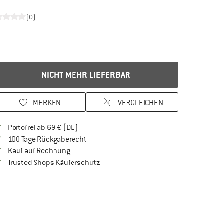
(0)
NICHT MEHR LIEFERBAR
MERKEN
VERGLEICHEN
Finde mehr Informationen zu den Versandkos
Portofrei ab 69 € (DE)
Gehe hier zu den Rückgabe-Richtlinien Öf
100 Tage Rückgaberecht
Finde die Zahlungs-Infos hier! Öffnet sich in 
Kauf auf Rechnung
Finde alle Infos hier!
Trusted Shops Käuferschutz