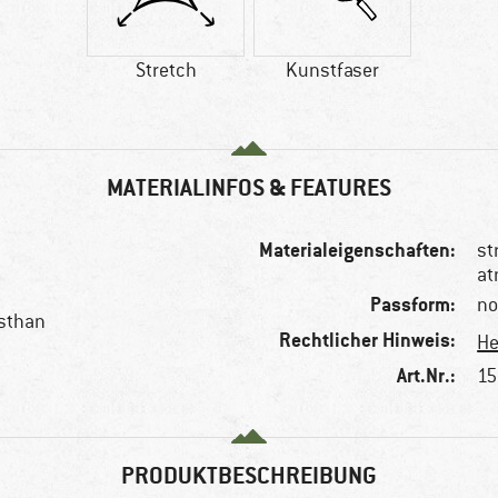
Stretch
Kunstfaser
MATERIALINFOS & FEATURES
Materialeigenschaften:
st
at
Passform:
no
asthan
Rechtlicher Hinweis:
He
Art.Nr.:
15
PRODUKTBESCHREIBUNG