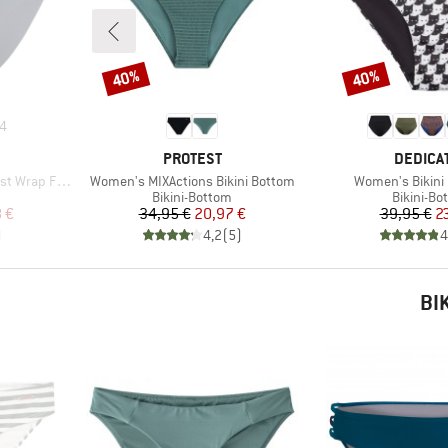
40%
40%
Rabatt
Rabatt
4
MARKE
MARKE
PROTEST
DEDICA
Artikel
Artikel
p Front Pant
Women's MIXActions Bikini Bottom
Women's Bikini 
e
Produktgruppe
Produktg
Bikini-Bottom
Bikini-Bo
rter Preis
Preis
reduzierter Preis
Pr
re
 €
34,95 €
20,97 €
39,95 €
2
)
4,2
(
5
)
4
BI