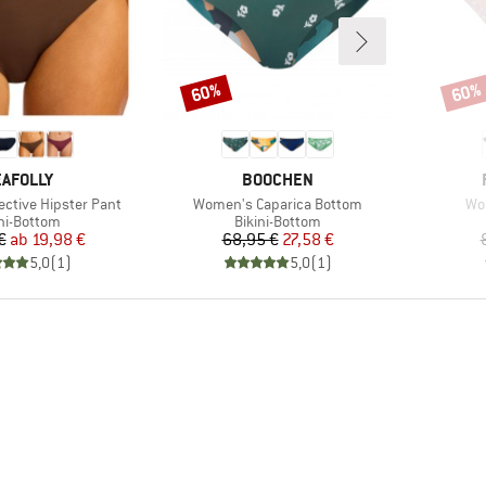
60%
60%
Rabatt
Rabat
ARKE
MARKE
AFOLLY
BOOCHEN
Artikel
Art
ective Hipster Pant
Women's Caparica Bottom
Wo
duktgruppe
Produktgruppe
ini-Bottom
Bikini-Bottom
Preis
reduzierter Preis
Preis
reduzierter Preis
€
ab
19,98 €
68,95 €
27,58 €
5,0
(
1
)
5,0
(
1
)