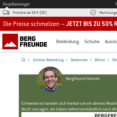
Zum
Shop
Basislager
Portofrei ab 69 € (DE)
Rechnungs
Jetzt bis zu 50% Rabatt im Sommer Sale
Bekleidung
Schuhe
Ausrü
Startseite
/
Outdoor Bekleidung
/
Bademode
/
Bikinis
/
Bi
Bergfreund Hannes
Entweder es handelt sich hierbei um ein älteres Mode
Nicht verzagen, wir haben selbstverständlich noch Alte
BERGFREU