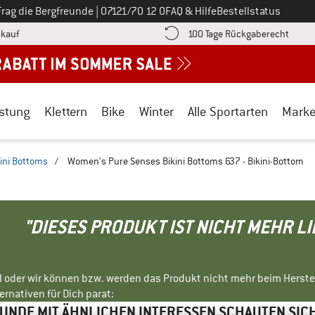
Ruf uns an unter
Frag die Bergfreunde
|
07121/70 12 0
FAQ & Hilfe
Bestellstatus
Finde die Zahlungs-Infos hier! Öffnet sich in einer Infobox
Gehe h
kauf
100 Tage Rückgaberecht
stung
Klettern
Bike
Winter
Alle Sportarten
Mark
kini Bottoms
/
Women's Pure Senses Bikini Bottoms 637 - Bikini-Bottom
"DIESES PRODUKT IST NICHT MEHR L
ll oder wir können bzw. werden das Produkt nicht mehr beim Herste
rnativen für Dich parat:
NDE MIT ÄHNLICHEN INTERESSEN SCHAUTEN SIC