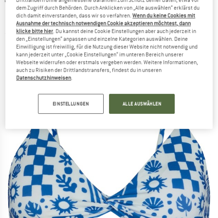
VOLCOM
-
Women's Island Dream Crop -
dem Zugriff durch Behörden. Durch Anklicken von „Alle auswählen“ erklärst du
dich damit einverstanden, dass wir so verfahren.
Wenn du keine Cookies mit
Bikini-Top
Ausnahme der technisch notwendigen Cookie akzeptieren möchtest, dann
klicke bitte hier
. Du kannst deine Cookie Einstellungen aber auch jederzeit in
(0)
den „Einstellungen“ anpassen und einzelne Kategorien auswählen. Deine
Einwilligung ist freiwillig, für die Nutzung dieser Website nicht notwendig und
kann jederzeit unter „Cookie Einstellungen“ im unteren Bereich unserer
Webseite widerrufen oder erstmals vergeben werden. Weitere Informationen,
auch zu Risiken der Drittlandstransfers, findest du in unseren
Datenschutzhinweisen
.
EINSTELLUNGEN
ALLE AUSWÄHLEN