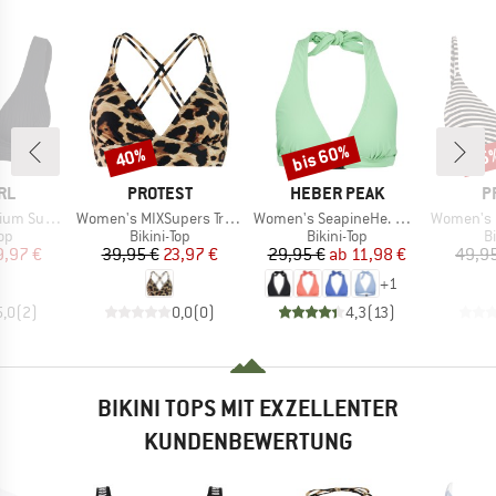
bis 60%
40%
35
Rabatt
Rabatt
Raba
MARKE
MARKE
M
RL
PROTEST
HEBER PEAK
P
Artikel
Artikel
Artikel
rf Deep V
Women's MIXSupers Triangle Bikini Top
Women's SeapineHe. Bikini Triangle Top
Women's MIXAdai
tgruppe
Produktgruppe
Produktgruppe
P
Top
Bikini-Top
Bikini-Top
Bi
eis
duzierter Preis
Preis
reduzierter Preis
Preis
reduzierter Preis
9,97 €
39,95 €
23,97 €
29,95 €
ab
11,98 €
49,9
+
1
5,0
(
2
)
0,0
(
0
)
4,3
(
13
)
BIKINI TOPS MIT EXZELLENTER
KUNDENBEWERTUNG