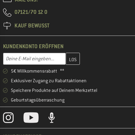
07121/70 12 0
KAUF BEWUSST
KUNDENKONTO ERÖFFNEN
Gib hier deine E-Mail-Adresse ein und erstelle im nächsten Schri
E-Mail-Adresse
5€ Willkommensrabatt **
Exklusiver Zugang zu Rabattaktionen
Speichere Produkte auf Deinem Merkzettel
Geburtstagsüberraschung