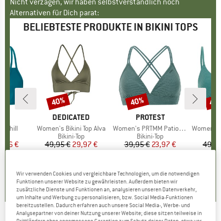
Nicht verzagen, wir haben selbstverständlich noch
Alternativen für Dich parat:
BELIEBTESTE PRODUKTE IN BIKINI TOPS
40%
40%
40
Rabatt
Rabatt
Raba
E
KA
MARKE
DEDICATED
MARKE
PROTEST
M
P
 Chill
Artikel
Women's Bikini Top Alva
Artikel
Women's PRTMM Patio Triangle
Artikel
Women's MIXCame
tgruppe
Top
Produktgruppe
Bikini-Top
Produktgruppe
Bikini-Top
P
Bi
eis
duzierter Preis
9,46 €
49,95 €
Preis
reduzierter Preis
29,97 €
39,95 €
Preis
reduzierter Preis
23,97 €
49,95
+
3
+
1
,6
(
17
)
4,6
(
23
)
4,9
(
23
)
Wir verwenden Cookies und vergleichbare Technologien, um die notwendigen
Funktionen unserer Website zu gewährleisten. Außerdem bieten wir
zusätzliche Dienste und Funktionen an, analysieren unseren Datenverkehr,
um Inhalte und Werbung zu personalisieren, bzw. Social Media-Funktionen
bereitzustellen. Dadurch erfahren auch unsere Social Media-, Werbe- und
Analysepartner von deiner Nutzung unserer Website; diese sitzen teilweise in
Drittländern ohne angemessene Garantien zum Schutz deiner Daten, etwa vor