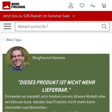
Zum Kundenkonto
Zum 
Zum Merkzettel.
Zum Produk
Jetzt bis zu 50% Rabatt im Sommer Sale
Jetzt bis zu 50% Rabatt im Sommer Sale »
Bikini Tops
Bergfreund Hannes
"DIESES PRODUKT IST NICHT MEHR
LIEFERBAR."
Entweder es handelt sich hierbei um ein älteres Modell oder
wir können bzw. werden das Produkt nicht mehr beim
Hersteller nachbestellen.