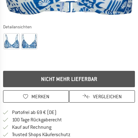
Detailansichten
NICHT MEHR LIEFERBAR
MERKEN
VERGLEICHEN
Finde mehr Informationen zu den Versan
Portofrei ab 69 € (DE)
Gehe hier zu den Rückgabe-Richtlinie
100 Tage Rückgaberecht
Finde die Zahlungs-Infos hier! Öffnet sich 
Kauf auf Rechnung
Finde alle Infos hier!
Trusted Shops Käuferschutz