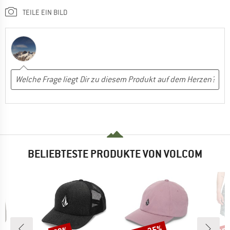
TEILE EIN BILD
BELIEBTESTE PRODUKTE VON VOLCOM
Rabatt
Rabatt
Raba