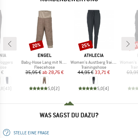
20%
25%
30
Rabatt
Rabatt
Raba
MARKE
MARKE
NIA
ENGEL
ATHLECIA
Artikel
Artikel
Artikel
Joggers
Baby-Hose Lang mit Nabelbund
Women's Austberg Training Pants
Women's Tre
gruppe
Produktgruppe
Produktgruppe
Pro
hose
Fleecehose
Trainingshose
Tra
eis
Preis
reduzierter Preis
Preis
reduzierter Preis
 €
35,95 €
ab
28,76 €
44,95 €
33,71 €
69,95
,8
(
43
)
5,0
(
2
)
5,0
(
4
)
WAS SAGST DU DAZU?
STELLE EINE FRAGE