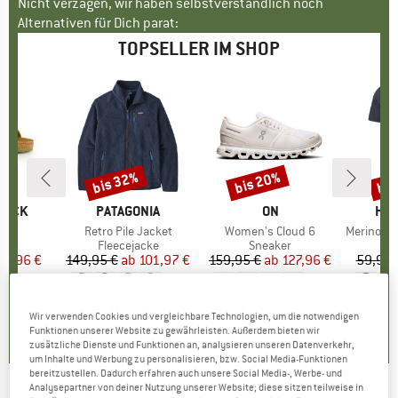
Nicht verzagen, wir haben selbstverständlich noch
Alternativen für Dich parat:
TOPSELLER IM SHOP
bis 32%
bis 20%
bis
Rabatt
Rabatt
Raba
TOCK
MARKE
PATAGONIA
MARKE
ON
MA
HEB
 BF
Artikel
Retro Pile Jacket
Artikel
Women's Cloud 6
Artikel
MerinoMix150 Pi
tgruppe
en
Produktgruppe
Fleecejacke
Produktgruppe
Sneaker
Pr
Me
eis
duzierter Preis
71,96 €
149,95 €
ab
Preis
reduzierter Preis
101,97 €
159,95 €
ab
Preis
reduzierter Preis
127,96 €
59,95 
+
6
+
1
+
9
,8
(
20
)
4,6
(
71
)
4,7
(
48
)
Wir verwenden Cookies und vergleichbare Technologien, um die notwendigen
Funktionen unserer Website zu gewährleisten. Außerdem bieten wir
zusätzliche Dienste und Funktionen an, analysieren unseren Datenverkehr,
um Inhalte und Werbung zu personalisieren, bzw. Social Media-Funktionen
bereitzustellen. Dadurch erfahren auch unsere Social Media-, Werbe- und
Analysepartner von deiner Nutzung unserer Website; diese sitzen teilweise in