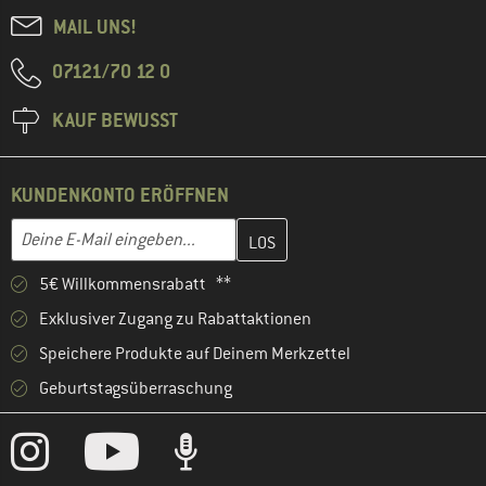
MAIL UNS!
07121/70 12 0
KAUF BEWUSST
KUNDENKONTO ERÖFFNEN
Gib hier deine E-Mail-Adresse ein und erstelle im nächsten Schri
E-Mail-Adresse
5€ Willkommensrabatt **
Exklusiver Zugang zu Rabattaktionen
Speichere Produkte auf Deinem Merkzettel
Geburtstagsüberraschung