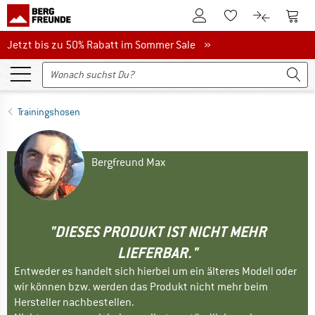
Zum Kundenkonto
Zum 
Zum Merkzettel.
Zum Produk
Jetzt bis zu 50% Rabatt im Sommer Sale
Jetzt bis zu 50% Rabatt im Sommer Sale »
Trainingshosen
Bergfreund Max
"DIESES PRODUKT IST NICHT MEHR
LIEFERBAR."
Entweder es handelt sich hierbei um ein älteres Modell oder
wir können bzw. werden das Produkt nicht mehr beim
Hersteller nachbestellen.