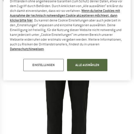
VENICE BEACH
-
Clive Drytivity Stretch Pants
Drittländern ohne angemessene Garantien zum Schutz deiner Daten, etwa vor
dem Zugriff durch Behörden. Durch Anklicken von „Alle auswählen“ erklärst du
1/1 - Trainingshose
dich damit einverstanden, dass wir so verfahren.
Wenn du keine Cookies mit
Ausnahme der technisch notwendigen Cookie akzeptieren möchtest, dann
klicke bitte hier
. Du kannst deine Cookie Einstellungen aber auch jederzeit in
(0)
den „Einstellungen“ anpassen und einzelne Kategorien auswählen. Deine
Einwilligung ist freiwillig, für die Nutzung dieser Website nicht notwendig und
kann jederzeit unter „Cookie Einstellungen“ im unteren Bereich unserer
Webseite widerrufen oder erstmals vergeben werden. Weitere Informationen,
auch zu Risiken der Drittlandstransfers, findest du in unseren
Datenschutzhinweisen
.
EINSTELLUNGEN
ALLE AUSWÄHLEN