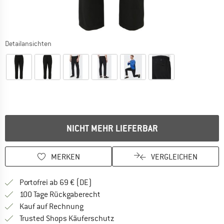
Detailansichten
NICHT MEHR LIEFERBAR
MERKEN
VERGLEICHEN
Finde mehr Informationen zu den Versan
Portofrei ab 69 € (DE)
Gehe hier zu den Rückgabe-Richtlinie
100 Tage Rückgaberecht
Finde die Zahlungs-Infos hier! Öffnet sich 
Kauf auf Rechnung
Finde alle Infos hier!
Trusted Shops Käuferschutz