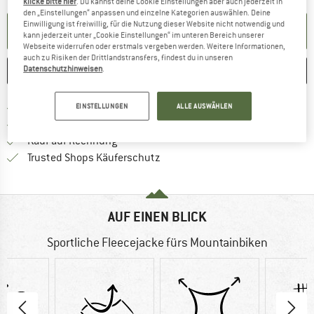
klicke bitte hier
. Du kannst deine Cookie Einstellungen aber auch jederzeit in
den „Einstellungen“ anpassen und einzelne Kategorien auswählen. Deine
Einwilligung ist freiwillig, für die Nutzung dieser Website nicht notwendig und
BENACHRICHTIGUNG EINRICHTEN
kann jederzeit unter „Cookie Einstellungen“ im unteren Bereich unserer
Webseite widerrufen oder erstmals vergeben werden. Weitere Informationen,
auch zu Risiken der Drittlandstransfers, findest du in unseren
Datenschutzhinweisen
.
MERKEN
VERGLEICHEN
Finde mehr Informationen zu den Versan
Portofrei ab 69 € (DE)
EINSTELLUNGEN
ALLE AUSWÄHLEN
Gehe hier zu den Rückgabe-Richtlinie
100 Tage Rückgaberecht
Finde die Zahlungs-Infos hier! Öffnet sich 
Kauf auf Rechnung
Finde alle Infos hier!
Trusted Shops Käuferschutz
AUF EINEN BLICK
Sportliche Fleecejacke fürs Mountainbiken