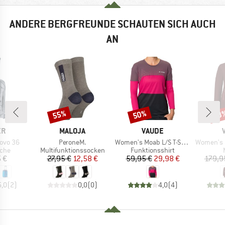
ANDERE BERGFREUNDE SCHAUTEN SICH AUCH
AN
55%
50%
53
Rabatt
Rabatt
Raba
E
MARKE
MARKE
ER
MALOJA
VAUDE
Artikel
Artikel
Artikel
Movo 36
PeroneM.
Women's Moab L/S T-Shirt V
Women's Pun
gruppe
Produktgruppe
Produktgruppe
sche
Multifunktionssocken
Funktionsshirt
eis
Preis
reduzierter Preis
Preis
reduzierter Preis
 €
27,95 €
12,58 €
59,95 €
29,98 €
179,9
5,0
(
2
)
0,0
(
0
)
4,0
(
4
)