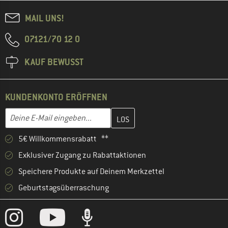
MAIL UNS!
07121/70 12 0
KAUF BEWUSST
KUNDENKONTO ERÖFFNEN
Gib hier deine E-Mail-Adresse ein und erstelle im nächsten Schri
E-Mail-Adresse
5€ Willkommensrabatt **
Exklusiver Zugang zu Rabattaktionen
Speichere Produkte auf Deinem Merkzettel
Geburtstagsüberraschung