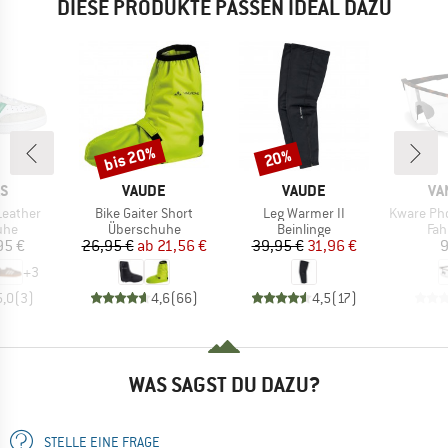
DIESE PRODUKTE PASSEN IDEAL DAZU
bis 20%
20%
Rabatt
Rabatt
E
MARKE
MARKE
MA
AS
VAUDE
VAUDE
VA
Artikel
Artikel
Artikel
Leather
Bike Gaiter Short
Leg Warmer II
Kware Phot
gruppe
Produktgruppe
Produktgruppe
Pro
uhe
Überschuhe
Beinlinge
Fah
eis
Preis
reduzierter Preis
Preis
reduzierter Preis
95 €
26,95 €
ab
21,56 €
39,95 €
31,96 €
9
+
3
5,0
(
3
)
4,6
(
66
)
4,5
(
17
)
WAS SAGST DU DAZU?
STELLE EINE FRAGE