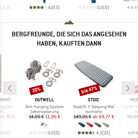
3,3
(
3
)
4,0
(
3
)
0,0
(
0
)
BERGFREUNDE, DIE SICH DAS ANGESEHEN
HABEN, KAUFTEN DANN
bis 47%
20%
33
Rabatt
Rabatt
Raba
MARKE
MARKE
MA
UMMIT
OUTWELL
STOIC
HEB
Artikel
Artikel
Artikel
Rectangular
Tent Hanging System
NijakSt. II Sleeping Mat
ConiferH
tgruppe
Produktgruppe
Produktgruppe
P
te
Zelterweiterung
Isomatte
I
eis
duzierter Preis
Preis
reduzierter Preis
Preis
reduzierter Preis
84,96 €
14,95 €
11,96 €
149,95 €
ab
84,77 €
39,9
0,0
(
0
)
0,0
(
0
)
4,3
(
23
)