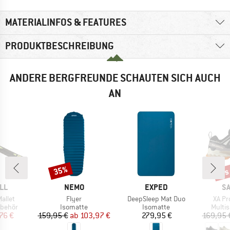
MATERIALINFOS & FEATURES
PRODUKTBESCHREIBUNG
ANDERE BERGFREUNDE SCHAUTEN SICH AUCH
AN
bis
35%
Rabatt
Raba
MARKE
MARKE
M
LL
NEMO
EXPED
S
Artikel
Artikel
Artike
allet
Flyer
DeepSleep Mat Duo
XA Pr
uppe
Produktgruppe
Produktgruppe
Produ
behör
Isomatte
Isomatte
Multi
eis
duzierter Preis
Preis
reduzierter Preis
Preis
76 €
159,95 €
ab
103,97 €
279,95 €
169,95 