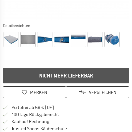
Detailansichten
NICHT MEHR LIEFERBAR
MERKEN
VERGLEICHEN
Finde mehr Informationen zu den Versan
Portofrei ab 69 € (DE)
Gehe hier zu den Rückgabe-Richtlinie
100 Tage Rückgaberecht
Finde die Zahlungs-Infos hier! Öffnet sich 
Kauf auf Rechnung
Finde alle Infos hier!
Trusted Shops Käuferschutz