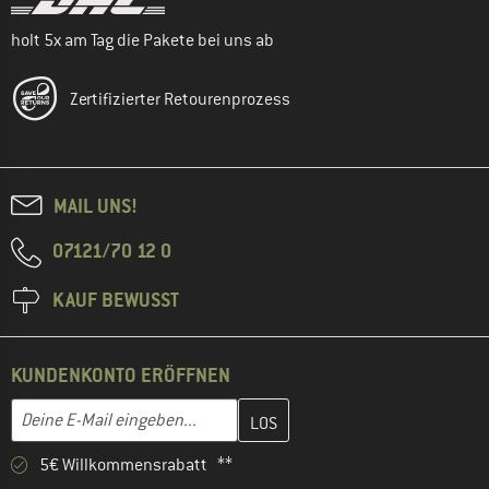
holt 5x am Tag die Pakete bei uns ab
Zertifizierter Retourenprozess
MAIL UNS!
07121/70 12 0
KAUF BEWUSST
KUNDENKONTO ERÖFFNEN
Gib hier deine E-Mail-Adresse ein und erstelle im nächsten Schri
E-Mail-Adresse
5€ Willkommensrabatt **