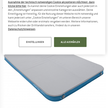
Ausnahme der technisch notwendigen Cookie akzeptieren möchtest, dann
klicke bitte hier
. Du kannst deine Cookie Einstellungen aber auch jederzeit in
VANGO
-
Shangri-La II 10 Double - Isomatte
den „Einstellungen“ anpassen und einzelne Kategorien auswählen. Deine
Einwilligung ist freiwillig, für die Nutzung dieser Website nicht notwendig und
(0)
kann jederzeit unter „Cookie Einstellungen“ im unteren Bereich unserer
Webseite widerrufen oder erstmals vergeben werden. Weitere Informationen,
auch zu Risiken der Drittlandstransfers, findest du in unseren
Datenschutzhinweisen
.
EINSTELLUNGEN
ALLE AUSWÄHLEN