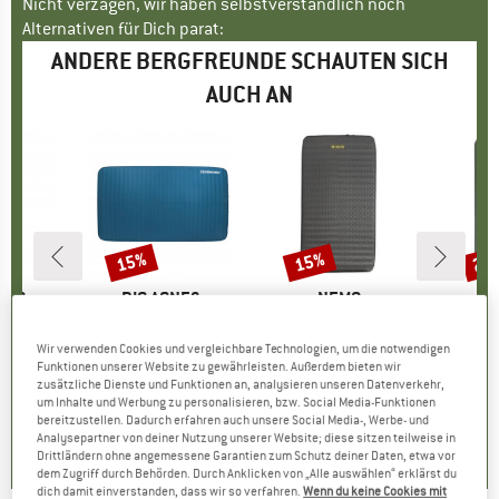
Nicht verzagen, wir haben selbstverständlich noch
Alternativen für Dich parat:
ANDERE BERGFREUNDE SCHAUTEN SICH
AUCH AN
15%
15%
25
Rabatt
Rabatt
Raba
BAG
MARKE
BIG AGNES
MARKE
NEMO
M
O
Ice 200
Artikel
Captain Comfort Deluxe Camp
Artikel
Roamer Double
Artike
Sleep
ppe
afsack
Produktgruppe
Isomatte
Produktgruppe
Isomatte
P
I
Wir verwenden Cookies und vergleichbare Technologien, um die notwendigen
eis
duzierter Preis
14,87 €
299,95 €
ab
Preis
reduzierter Preis
254,96 €
389,95 €
Preis
reduzierter Preis
331,46 €
189,95
Funktionen unserer Website zu gewährleisten. Außerdem bieten wir
zusätzliche Dienste und Funktionen an, analysieren unseren Datenverkehr,
um Inhalte und Werbung zu personalisieren, bzw. Social Media-Funktionen
5,0
(
3
)
0,0
(
0
)
3,0
(
3
)
bereitzustellen. Dadurch erfahren auch unsere Social Media-, Werbe- und
Analysepartner von deiner Nutzung unserer Website; diese sitzen teilweise in
Drittländern ohne angemessene Garantien zum Schutz deiner Daten, etwa vor
dem Zugriff durch Behörden. Durch Anklicken von „Alle auswählen“ erklärst du
dich damit einverstanden, dass wir so verfahren.
Wenn du keine Cookies mit