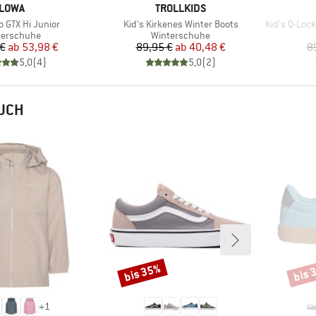
MARKE
MARKE
LOWA
TROLLKIDS
Artikel
Artikel
o GTX Hi Junior
Kid's Kirkenes Winter Boots
Kid's Q-Lock
duktgruppe
Produktgruppe
terschuhe
Winterschuhe
Preis
reduzierter Preis
Preis
reduzierter Preis
 €
ab
53,98 €
89,95 €
ab
40,48 €
8
5,0
(
4
)
5,0
(
2
)
AUCH
bis 35%
bis 
Rabatt
Rabat
+
1