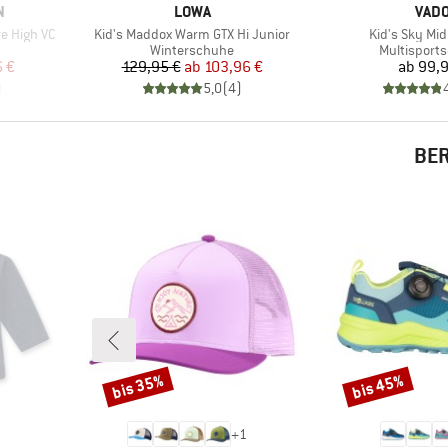
MARKE
MAR
N
LOWA
VAD
Artikel
Artikel
re High VC
Kid's Maddox Warm GTX Hi Junior
Kid's Sky Mid
Produktgruppe
Produktgru
Winterschuhe
Multisport
rter Preis
Preis
reduzierter Preis
Pr
6 €
129,95 €
ab
103,96 €
ab
99,9
)
5,0
(
4
)
BER
bis 35%
bis 45%
Rabatt
Rabatt
+
1