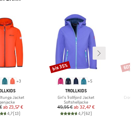
bis 35%
60%
Rabatt
Rabat
+
3
+
5
RKE
MARKE
OLLKIDS
TROLLKIDS
Artikel
Artike
olltunga Jacket
Girl's Trollfjord Jacket
Cros
oduktgruppe
Produktgruppe
genjacke
Softshelljacke
Preis
reduzierter Preis
Preis
reduzierter Preis
€
ab
23,57 €
49,95 €
ab
32,47 €
4,7
(
13
)
4,7
(
62
)