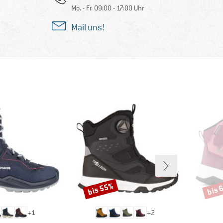
Mo. - Fr. 09:00 - 17:00 Uhr
Mail uns!
bis 55%
bis 
Rabatt
Rabat
+
1
+
2