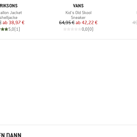
RKE
MARKE
RIKSONS
VANS
Artikel
Hallon Jacket
Kid's Old Skool
duktgruppe
Produktgruppe
shelljacke
Sneaker
Preis
reduzierter Preis
Preis
reduzierter Preis
€
ab
38,97 €
64,95 €
ab
42,22 €
49
5,0
(
1
)
0,0
(
0
)
EN DANN