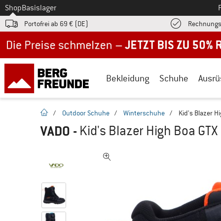
Zum
Shop
Basislager
Portofrei ab 69 € (DE)
Rechnungs
Jetzt bis zu 50% Rabatt im Sommer Sale
Bekleidung
Schuhe
Ausrü
Startseite
/
Outdoor Schuhe
/
Winterschuhe
/
Kid's Blazer H
VADO
-
Kid's Blazer High Boa GTX