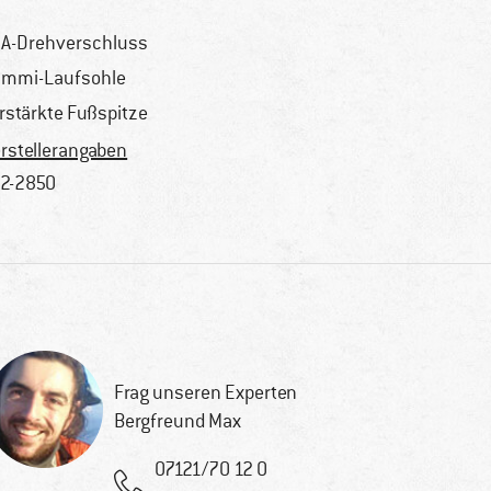
A-Drehverschluss
mmi-Laufsohle
rstärkte Fußspitze
rstellerangaben
2-2850
Frag unseren Experten
Bergfreund Max
07121/70 12 0