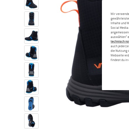
Wir verwende
gewährleiste
Inhalte und 
Social Media-
angemessene 
auswählen“ e
technisch no
auch jederzei
die Nutzung 
Webseite wid
findest du i