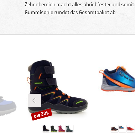
Zehenbereich macht alles abriebfester und somit la
Gummisohle rundet das Gesamtpaket ab.
bis 20%
Rabatt