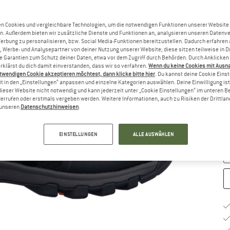
Gr
n Cookies und vergleichbare Technologien, um die notwendigen Funktionen unserer Website
n. Außerdem bieten wir zusätzliche Dienste und Funktionen an, analysieren unseren Datenv
Werbung zu personalisieren, bzw. Social Media-Funktionen bereitzustellen. Dadurch erfahren
, Werbe- und Analysepartner von deiner Nutzung unserer Website; diese sitzen teilweise in D
Garantien zum Schutz deiner Daten, etwa vor dem Zugriff durch Behörden. Durch Anklicken 
rklärst du dich damit einverstanden, dass wir so verfahren.
Wenn du keine Cookies mit Ausn
twendigen Cookie akzeptieren möchtest, dann klicke bitte hier
. Du kannst deine Cookie Eins
t in den „Einstellungen“ anpassen und einzelne Kategorien auswählen. Deine Einwilligung ist f
dieser Website nicht notwendig und kann jederzeit unter „Cookie Einstellungen“ im unteren B
G
errufen oder erstmals vergeben werden. Weitere Informationen, auch zu Risiken der Drittlan
n unseren
Datenschutzhinweisen
.
Li
M
EINSTELLUNGEN
ALLE AUSWÄHLEN