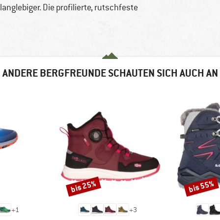
nglebiger. Die profilierte, rutschfeste
ANDERE BERGFREUNDE SCHAUTEN SICH AUCH AN
bis 25%
bis 55%
Rabatt
Rabatt
+
1
+
3