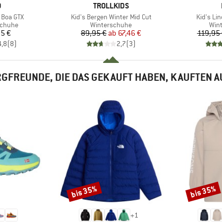
KE
MARKE
O
TROLLKIDS
Artikel
Artikel
 Boa GTX
Kid's Bergen Winter Mid Cut
Kid's Lin
ppe
Produktgruppe
Pro
schuhe
Winterschuhe
Win
eis
Preis
reduzierter Preis
5 €
89,95 €
ab
67,46 €
119,95
4,8
(
8
)
2,7
(
3
)
GFREUNDE, DIE DAS GEKAUFT HABEN, KAUFTEN 
bis 35%
bis 35%
Rabatt
Rabatt
+
1