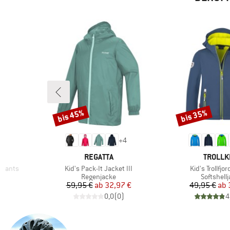
bis 45%
bis 35%
Rabatt
Rabatt
+
4
MARKE
MARKE
REGATTA
TROLLK
Artikel
Artikel
 Pants
Kid's Pack-It Jacket III
Kid's Trollfjo
pe
Produktgruppe
Produktg
Regenjacke
Softshell
rter Preis
Preis
reduzierter Preis
Pr
re
€
59,95 €
ab
32,97 €
49,95 €
ab
)
0,0
(
0
)
4