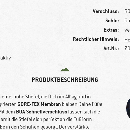
Verschluss:
BO
Sohle:
Gu
Extras:
ve
Rechtlicher Hinweis:
He
Art.Nr.:
70
aktiv
PRODUKTBESCHREIBUNG
eme, hohe Stiefel, die Dich im Alltag und in
GORE-TEX Membran
egrierten
bleiben Deine Füße
BOA Schnellverschluss
 Mit dem
lassen sich die
amit die Stiefel sich perfekt an die Fußform
üße in den Schuhen gesorgt. Der verstärkte