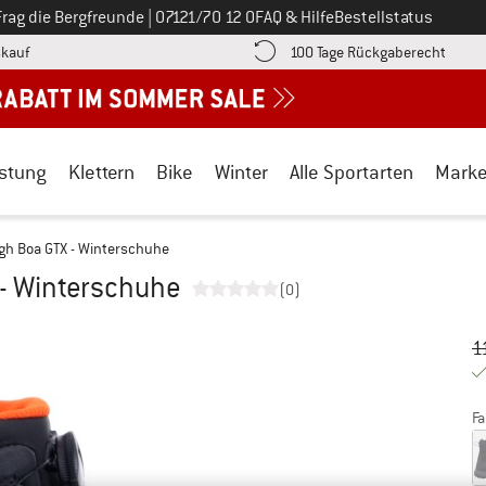
Ruf uns an unter
Frag die Bergfreunde
|
07121/70 12 0
FAQ & Hilfe
Bestellstatus
Finde die Zahlungs-Infos hier! Öffnet sich in einer Infobox
Gehe h
kauf
100 Tage Rückgaberecht
stung
Klettern
Bike
Winter
Alle Sportarten
Mark
igh Boa GTX - Winterschuhe
 - Winterschuhe
(0)
Ur
Pr
1
Fa