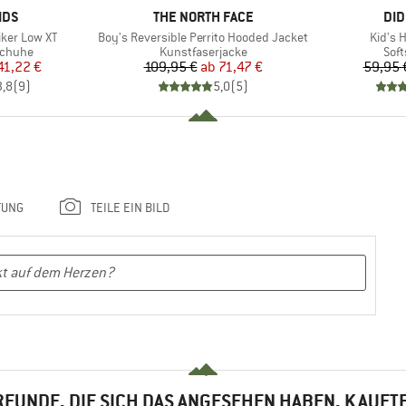
MARKE
MA
IDS
THE NORTH FACE
DID
Artikel
Artikel
Hiker Low XT
Boy's Reversible Perrito Hooded Jacket
Kid's 
ppe
Produktgruppe
Pro
schuhe
Kunstfaserjacke
Soft
eis
duzierter Preis
Preis
reduzierter Preis
41,22 €
109,95 €
ab
71,47 €
59,95 
3,8
(
9
)
5,0
(
5
)
TUNG
TEILE EIN BILD
EUNDE, DIE SICH DAS ANGESEHEN HABEN, KAUFT