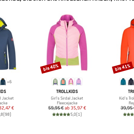
bis 40%
bis 41%
Rabatt
Rabatt
+
6
MARKE
MA
IDS
TROLLKIDS
TR
Artikel
Artikel
rd Jacket
Girl's Sirdal Jacket
Kid's Tr
ruppe
Produktgruppe
Pr
jacke
Fleecejacke
Re
eis
duzierter Preis
Preis
reduzierter Preis
32,47 €
59,95 €
ab
35,97 €
39,95 
,8
(
98
)
5,0
(
1
)