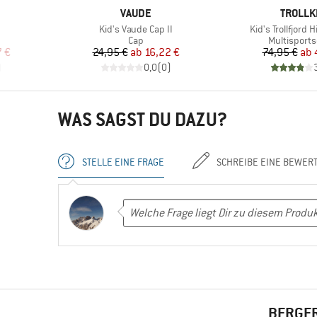
MARKE
MARKE
VAUDE
TROLLK
Artikel
Artikel
Kid's Vaude Cap II
Kid's Trollfjord 
e
Produktgruppe
Produktgru
Cap
Multisport
rter Preis
Preis
reduzierter Preis
Pr
re
7 €
24,95 €
ab
16,22 €
74,95 €
ab
)
0,0
(
0
)
WAS SAGST DU DAZU?
STELLE EINE FRAGE
SCHREIBE EINE BEWER
BERGFR