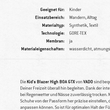
Geeignet für:
Kinder
Einsatzbereich:
Wandern, Alltag
Materialtyp:
Synthetik, Textil
Technologie:
GORE-TEX
Membran:
ja
Materialeigenschaften:
wasserdicht, atmungs
Kid's Blazer High BOA GTX
VADO
Die
von
sind bequ
Deiner Freizeit überall hin begleiten. Dank der int
bei Regenwetter und Nässe zuverlässig trocken.
Schuhe von der Passform her präzise einstellen, d
anpassen können. So ist für optimalen Halt der F