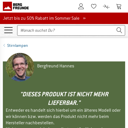
Zum Kundenkonto
Zum 
Zum Merkzettel.
Zum Produk
Jetzt bis zu 50% Rabatt im Sommer Sale
Jetzt bis zu 50% Rabatt im Sommer Sale »
Stirnlampen
Bergfreund Hannes
"DIESES PRODUKT IST NICHT MEHR
LIEFERBAR."
Entweder es handelt sich hierbei um ein älteres Modell oder
wir können bzw. werden das Produkt nicht mehr beim
Hersteller nachbestellen.