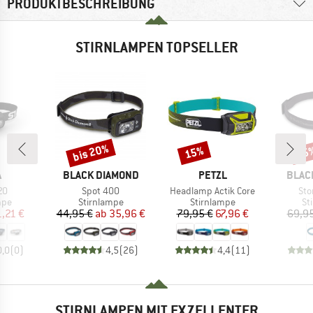
PRODUKTBESCHREIBUNG
STIRNLAMPEN TOPSELLER
bis 20%
15%
25
Rabatt
Rabatt
Raba
KE
MARKE
MARKE
MARK
A
BLACK DIAMOND
PETZL
BLAC
Artikel
Artikel
Arti
20
Spot 400
Headlamp Actik Core
Sto
gruppe
Produktgruppe
Produktgruppe
Pr
mpe
Stirnlampe
Stirnlampe
St
eis
duzierter Preis
Preis
reduzierter Preis
Preis
reduzierter Preis
1,21 €
44,95 €
ab
35,96 €
79,95 €
67,96 €
69,95
0,0
(
0
)
4,5
(
26
)
4,4
(
11
)
STIRNLAMPEN MIT EXZELLENTER