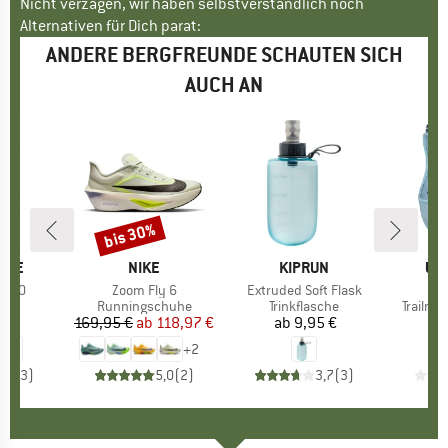
Nicht verzagen, wir haben selbstverständlich noch
Alternativen für Dich parat:
ANDERE BERGFREUNDE SCHAUTEN SICH
AUCH AN
bis 30%
Rabatt
IRE
MARKE
NIKE
MARKE
KIPRUN
MA
UL
k 550
Artikel
Zoom Fly 6
Artikel
Extruded Soft Flask
Ar
Zy
gruppe
sche
Produktgruppe
Runningschuhe
Produktgruppe
Trinkflasche
Produk
Trailru
 €
eis
169,95 €
ab
Preis
reduzierter Preis
118,97 €
ab
9,95 €
Preis
1
+
2
4,0
(
3
)
5,0
(
2
)
3,7
(
3
)