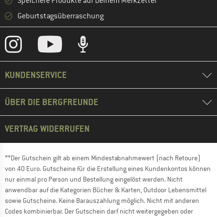
Speichere Produkte auf Deinem Merkzettel
Geburtstagsüberraschung
KUNDENSERVICE
ÜBER DIE BERGFREUNDE
VERTRAG WIDERRUFEN
**Der Gutschein gilt ab einem Mindestabnahmewert (nach Retoure)
von 40 Euro. Gutscheine für die Erstellung eines Kundenkontos können
nur einmal pro Person und Bestellung eingelöst werden. Nicht
anwendbar auf die Kategorien Bücher & Karten, Outdoor Lebensmittel
sowie Gutscheine. Keine Barauszahlung möglich. Nicht mit anderen
Codes kombinierbar. Der Gutschein darf nicht weitergegeben oder