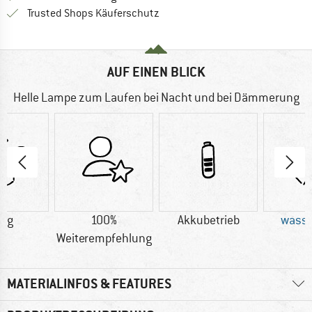
Finde alle Infos hier!
Trusted Shops Käuferschutz
AUF EINEN BLICK
Helle Lampe zum Laufen bei Nacht und bei Dämmerung
4 g
100%
Akkubetrieb
wasse
Weiterempfehlung
MATERIALINFOS & FEATURES