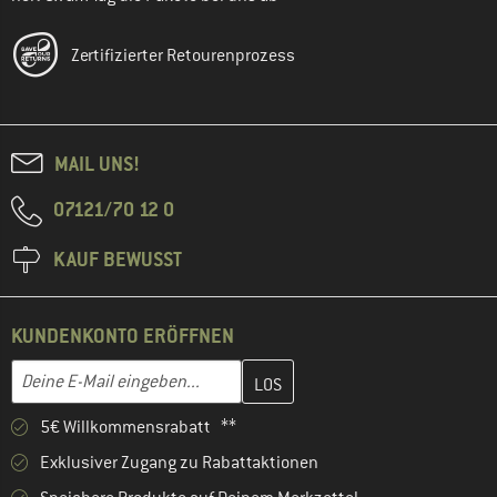
Zertifizierter Retourenprozess
MAIL UNS!
07121/70 12 0
KAUF BEWUSST
KUNDENKONTO ERÖFFNEN
Gib hier deine E-Mail-Adresse ein und erstelle im nächsten Schri
E-Mail-Adresse
5€ Willkommensrabatt **
Exklusiver Zugang zu Rabattaktionen