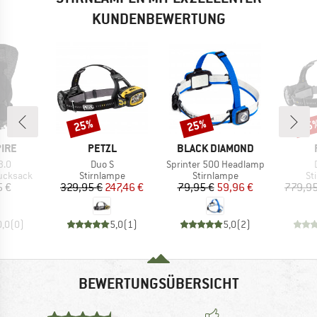
KUNDENBEWERTUNG
25%
25%
25
Rabatt
Rabatt
Raba
MARKE
MARKE
IRE
PETZL
BLACK DIAMOND
Artikel
Artikel
A
3.0
Duo S
Sprinter 500 Headlamp
pe
Produktgruppe
Produktgruppe
Pr
rucksack
Stirnlampe
Stirnlampe
St
eis
Preis
reduzierter Preis
Preis
reduzierter Preis
5 €
329,95 €
247,46 €
79,95 €
59,96 €
779,95
0,0
(
0
)
5,0
(
1
)
5,0
(
2
)
BEWERTUNGSÜBERSICHT