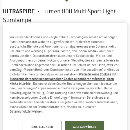
ULTRASPIRE
-
Lumen 800 Multi-Sport Light -
Stirnlampe
4,5
(2)
Wir verwenden Cookies und vergleichbare Technologien, um die notwendigen
Funktionen unserer Website zu gewährleisten. Außerdem bieten wir
zusätzliche Dienste und Funktionen an, analysieren unseren Datenverkehr,
um Inhalte und Werbung zu personalisieren, bzw. Social Media-Funktionen
bereitzustellen. Dadurch erfahren auch unsere Social Media-, Werbe- und
Analysepartner von deiner Nutzung unserer Website; diese sitzen teilweise in
Drittländern ohne angemessene Garantien zum Schutz deiner Daten, etwa vor
dem Zugriff durch Behörden. Durch Anklicken von „Alle auswählen“ erklärst du
dich damit einverstanden, dass wir so verfahren.
Wenn du keine Cookies mit
Ausnahme der technisch notwendigen Cookie akzeptieren möchtest, dann
klicke bitte hier
. Du kannst deine Cookie Einstellungen aber auch jederzeit in
den „Einstellungen“ anpassen und einzelne Kategorien auswählen. Deine
Einwilligung ist freiwillig, für die Nutzung dieser Website nicht notwendig und
kann jederzeit unter „Cookie Einstellungen“ im unteren Bereich unserer
Webseite widerrufen oder erstmals vergeben werden. Weitere Informationen,
auch zu Risiken der Drittlandstransfers, findest du in unseren
Datenschutzhinweisen
.
EINSTELLUNGEN
ALLE AUSWÄHLEN