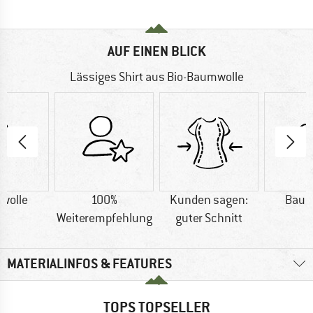
AUF EINEN BLICK
Lässiges Shirt aus Bio-Baumwolle
wolle
100%
Kunden sagen:
Baum
Weiterempfehlung
guter Schnitt
MATERIALINFOS & FEATURES
TOPS TOPSELLER