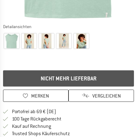
Detailansichten
NICHT MEHR LIEFERBAR
MERKEN
VERGLEICHEN
Finde mehr Informationen zu den Versan
Portofrei ab 69 € (DE)
Gehe hier zu den Rückgabe-Richtlinie
100 Tage Rückgaberecht
Finde die Zahlungs-Infos hier! Öffnet sich 
Kauf auf Rechnung
Finde alle Infos hier!
Trusted Shops Käuferschutz