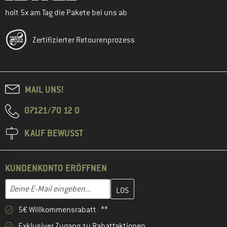
holt 5x am Tag die Pakete bei uns ab
Zertifizierter Retourenprozess
MAIL UNS!
07121/70 12 0
KAUF BEWUSST
KUNDENKONTO ERÖFFNEN
Gib hier deine E-Mail-Adresse ein und erstelle im nächsten Schri
E-Mail-Adresse
5€ Willkommensrabatt **
Exklusiver Zugang zu Rabattaktionen