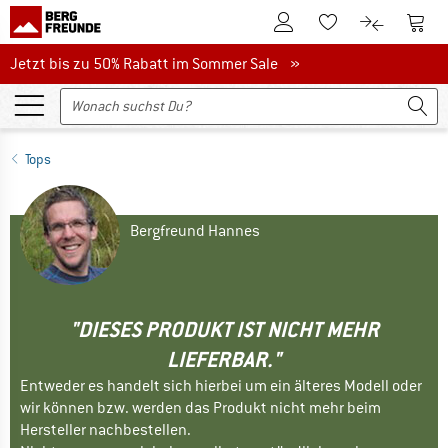
Zum Kundenkonto
Zum 
Zum Merkzettel.
Zum Produk
Jetzt bis zu 50% Rabatt im Sommer Sale
Jetzt bis zu 50% Rabatt im Sommer Sale »
Tops
Bergfreund Hannes
"DIESES PRODUKT IST NICHT MEHR
LIEFERBAR."
Entweder es handelt sich hierbei um ein älteres Modell oder
wir können bzw. werden das Produkt nicht mehr beim
Hersteller nachbestellen.