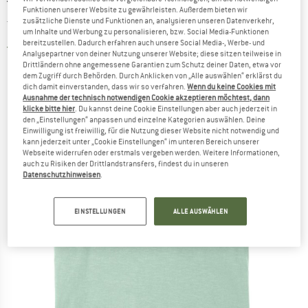
TRANQUILLO
-
Women's Lässiges Slub-Shirt -
Funktionen unserer Website zu gewährleisten. Außerdem bieten wir
zusätzliche Dienste und Funktionen an, analysieren unseren Datenverkehr,
Top
um Inhalte und Werbung zu personalisieren, bzw. Social Media-Funktionen
bereitzustellen. Dadurch erfahren auch unsere Social Media-, Werbe- und
4,0
(1)
Analysepartner von deiner Nutzung unserer Website; diese sitzen teilweise in
Drittländern ohne angemessene Garantien zum Schutz deiner Daten, etwa vor
dem Zugriff durch Behörden. Durch Anklicken von „Alle auswählen“ erklärst du
dich damit einverstanden, dass wir so verfahren.
Wenn du keine Cookies mit
Ausnahme der technisch notwendigen Cookie akzeptieren möchtest, dann
klicke bitte hier
. Du kannst deine Cookie Einstellungen aber auch jederzeit in
den „Einstellungen“ anpassen und einzelne Kategorien auswählen. Deine
Einwilligung ist freiwillig, für die Nutzung dieser Website nicht notwendig und
kann jederzeit unter „Cookie Einstellungen“ im unteren Bereich unserer
Webseite widerrufen oder erstmals vergeben werden. Weitere Informationen,
auch zu Risiken der Drittlandstransfers, findest du in unseren
Datenschutzhinweisen
.
EINSTELLUNGEN
ALLE AUSWÄHLEN