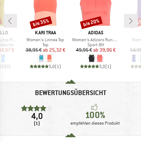
bis 35%
bis 20%
25
Rabatt
Rabatt
Raba
MARKE
MARKE
ILLO
KARI TRAA
ADIDAS
Artikel
Artikel
Artik
p Rosaa
Women's Linnea Top
Women's Adizero Running Gel Pocket Crop Top
Wome
ppe
Produktgruppe
Produktgruppe
rwäsche
Top
Sport-BH
eis
duzierter Preis
Preis
reduzierter Preis
Preis
reduzierter Preis
14,97 €
38,95 €
ab
25,32 €
49,95 €
ab
39,96 €
54,9
0,0
(
0
)
5,0
(
1
)
5,0
(
1
)
BEWERTUNGSÜBERSICHT
100%
4,0
(1)
empfehlen dieses Produkt