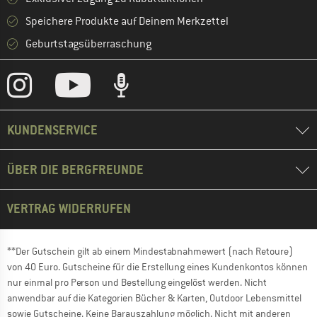
Speichere Produkte auf Deinem Merkzettel
Geburtstagsüberraschung
KUNDENSERVICE
ÜBER DIE BERGFREUNDE
VERTRAG WIDERRUFEN
**Der Gutschein gilt ab einem Mindestabnahmewert (nach Retoure)
von 40 Euro. Gutscheine für die Erstellung eines Kundenkontos können
nur einmal pro Person und Bestellung eingelöst werden. Nicht
anwendbar auf die Kategorien Bücher & Karten, Outdoor Lebensmittel
sowie Gutscheine. Keine Barauszahlung möglich. Nicht mit anderen