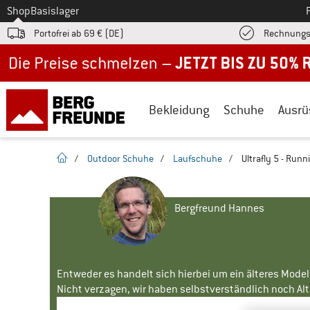
Zum
Shop
Basislager
Portofrei ab 69 € (DE)
Rechnungs
Jetzt bis zu 50% Rabatt im Sommer Sale
Bekleidung
Schuhe
Ausrü
Startseite
/
Outdoor Schuhe
/
Laufschuhe
/
Ultrafly 5 - Run
Bergfreund Hannes
Entweder es handelt sich hierbei um ein älteres Mode
Nicht verzagen, wir haben selbstverständlich noch Alte