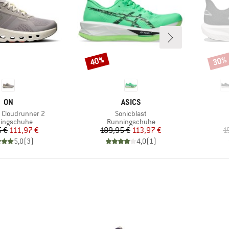
40%
30%
Rabatt
Rabat
MARKE
MARKE
ON
ASICS
Artikel
Cloudrunner 2
Sonicblast
uktgruppe
Produktgruppe
ingschuhe
Runningschuhe
Preis
reduzierter Preis
Preis
reduzierter Preis
5 €
111,97 €
189,95 €
113,97 €
1
5,0
(
3
)
4,0
(
1
)