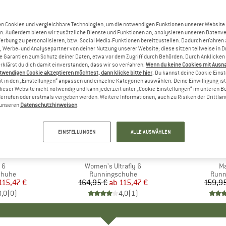
n Cookies und vergleichbare Technologien, um die notwendigen Funktionen unserer Website
n. Außerdem bieten wir zusätzliche Dienste und Funktionen an, analysieren unseren Datenv
Werbung zu personalisieren, bzw. Social Media-Funktionen bereitzustellen. Dadurch erfahren
, Werbe- und Analysepartner von deiner Nutzung unserer Website; diese sitzen teilweise in D
Garantien zum Schutz deiner Daten, etwa vor dem Zugriff durch Behörden. Durch Anklicken 
rklärst du dich damit einverstanden, dass wir so verfahren.
Wenn du keine Cookies mit Ausn
twendigen Cookie akzeptieren möchtest, dann klicke bitte hier
. Du kannst deine Cookie Eins
t in den „Einstellungen“ anpassen und einzelne Kategorien auswählen. Deine Einwilligung ist f
dieser Website nicht notwendig und kann jederzeit unter „Cookie Einstellungen“ im unteren B
errufen oder erstmals vergeben werden. Weitere Informationen, auch zu Risiken der Drittlan
n unseren
Datenschutzhinweisen
.
bis 30%
30%
Rabatt
Rabatt
EINSTELLUNGEN
ALLE AUSWÄHLEN
+
1
LETIC
MARKE
TOPO ATHLETIC
MAR
TOPO
y 6
Artikel
Women's Ultrafly 6
Ar
Ma
uppe
chuhe
Produktgruppe
Runningschuhe
Prod
Runn
eis
duzierter Preis
115,47 €
164,95 €
ab
Preis
reduzierter Preis
115,47 €
159,9
0,0
(
0
)
4,0
(
1
)