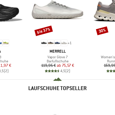
bis 37%
30%
Rabatt
Rabatt
+
1
KE
MARKE
A
MERRELL
Artikel
Artikel
8
Vapor Glove 7
Women's 
uppe
Produktgruppe
Prod
chuhe
Barfußschuhe
Runn
eis
duzierter Preis
Preis
reduzierter Preis
11,97 €
119,95 €
ab
75,57 €
159,9
3,5
(
2
)
4,5
(
2
)
LAUFSCHUHE TOPSELLER