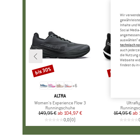
Wir verwende
gewährleiste
Inhalte und 
Social Media-
angemessene 
auswählen“ e
technisch no
auch jederzei
die Nutzung 
Webseite wid
findest du i
bis 30%
bis 30%
Rabatt
Rabatt
+
6
MARKE
ALTRA
MARKE
TOPO ATH
Artikel
Women's Experience Flow 3
Artikel
Ultrafl
Produktgruppe
Runningschuhe
Produktgr
Runnings
149,95 €
ab
Preis
reduzierter Preis
104,97 €
164,95 €
ab
Pr
re
0,0
(
0
)