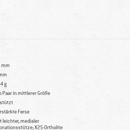
0 mm
 mm
4 g
o Paar in mittlerer Größe
stützt
rstärkte Ferse
t leichter, medialer
onationsstütze; X25-Ortholite