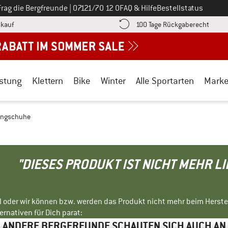
Ruf uns an unter
Frag die Bergfreunde
|
07121/70 12 0
FAQ & Hilfe
Bestellstatus
Finde die Zahlungs-Infos hier! Öffnet sich in einer Infobox
Gehe h
kauf
100 Tage Rückgaberecht
stung
Klettern
Bike
Winter
Alle Sportarten
Mark
ningschuhe
"DIESES PRODUKT IST NICHT MEHR L
ll oder wir können bzw. werden das Produkt nicht mehr beim Herste
rnativen für Dich parat:
ANDERE BERGFREUNDE SCHAUTEN SICH AUCH AN