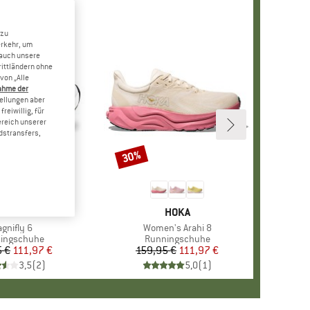
 zu
erkehr, um
 auch unsere
rittländern ohne
von „Alle
ahme der
tellungen aber
reiwillig, für
ereich unserer
dstransfers,
30%
Rabatt
KE
 ATHLETIC
MARKE
HOKA
tikel
gnifly 6
Artikel
Women's Arahi 8
uktgruppe
ingschuhe
Produktgruppe
Runningschuhe
5 €
Preis
reduzierter Preis
111,97 €
159,95 €
Preis
reduzierter Preis
111,97 €
3,5
(
2
)
5,0
(
1
)