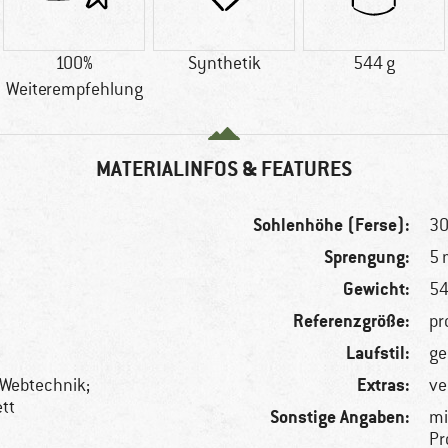
100%
Synthetik
544 g
Weiterempfehlung
MATERIALINFOS & FEATURES
Sohlenhöhe (Ferse):
3
Sprengung:
5
Gewicht:
54
Referenzgröße:
pr
Laufstil:
ge
Extras:
Webtechnik;
ve
ett
Sonstige Angaben:
mi
Pr