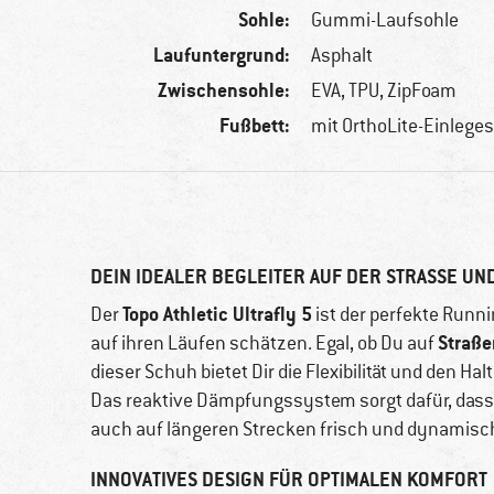
Sohle:
Gummi-Laufsohle
Laufuntergrund:
Asphalt
Zwischensohle:
EVA, TPU, ZipFoam
Fußbett:
mit OrthoLite-Einlege
DEIN IDEALER BEGLEITER AUF DER STRASSE UND
Topo Athletic Ultrafly 5
Der
ist der perfekte Runn
Straße
auf ihren Läufen schätzen. Egal, ob Du auf
dieser Schuh bietet Dir die Flexibilität und den Ha
Das reaktive Dämpfungssystem sorgt dafür, dass je
auch auf längeren Strecken frisch und dynamisch
INNOVATIVES DESIGN FÜR OPTIMALEN KOMFORT