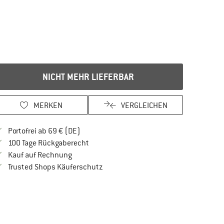
NICHT MEHR LIEFERBAR
MERKEN
VERGLEICHEN
Finde mehr Informationen zu den Versandkos
Portofrei ab 69 € (DE)
Gehe hier zu den Rückgabe-Richtlinien Öf
100 Tage Rückgaberecht
Finde die Zahlungs-Infos hier! Öffnet sich in 
Kauf auf Rechnung
Finde alle Infos hier!
Trusted Shops Käuferschutz