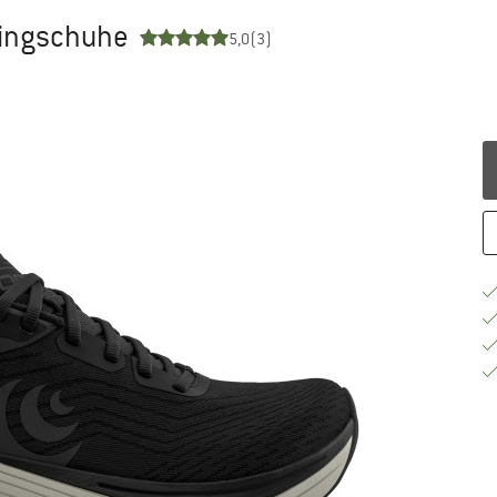
nningschuhe
5,0
(3)