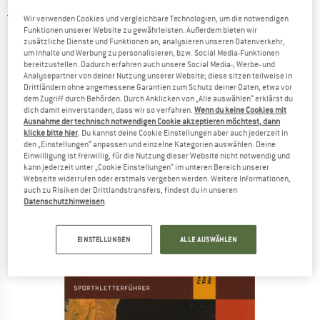
4,5
(2)
Wir verwenden Cookies und vergleichbare Technologien, um die notwendigen
Funktionen unserer Website zu gewährleisten. Außerdem bieten wir
zusätzliche Dienste und Funktionen an, analysieren unseren Datenverkehr,
um Inhalte und Werbung zu personalisieren, bzw. Social Media-Funktionen
bereitzustellen. Dadurch erfahren auch unsere Social Media-, Werbe- und
Analysepartner von deiner Nutzung unserer Website; diese sitzen teilweise in
Drittländern ohne angemessene Garantien zum Schutz deiner Daten, etwa vor
dem Zugriff durch Behörden. Durch Anklicken von „Alle auswählen“ erklärst du
dich damit einverstanden, dass wir so verfahren.
Wenn du keine Cookies mit
Ausnahme der technisch notwendigen Cookie akzeptieren möchtest, dann
klicke bitte hier
. Du kannst deine Cookie Einstellungen aber auch jederzeit in
den „Einstellungen“ anpassen und einzelne Kategorien auswählen. Deine
Einwilligung ist freiwillig, für die Nutzung dieser Website nicht notwendig und
kann jederzeit unter „Cookie Einstellungen“ im unteren Bereich unserer
Webseite widerrufen oder erstmals vergeben werden. Weitere Informationen,
auch zu Risiken der Drittlandstransfers, findest du in unseren
Datenschutzhinweisen
.
EINSTELLUNGEN
ALLE AUSWÄHLEN