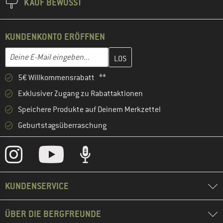
KAUF BEWUSST
KUNDENKONTO ERÖFFNEN
Gib hier deine E-Mail-Adresse ein und erstelle im nächsten Schri
Deine E-Mail eingeben...
5€ Willkommensrabatt **
Exklusiver Zugang zu Rabattaktionen
Speichere Produkte auf Deinem Merkzettel
Geburtstagsüberraschung
KUNDENSERVICE
ÜBER DIE BERGFREUNDE