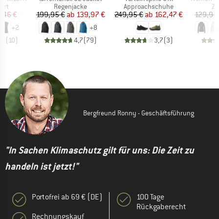
gruppe
Produktgruppe
Produktgruppe
Pr
irt
Regenjacke
Approachschuhe
Zi
eis
duzierter Preis
Preis
reduzierter Preis
Preis
reduzierter Preis
7,46 €
199,95 €
ab
139,97 €
249,95 €
ab
162,47 €
129,95
+
2
+
8
,8
(
10
)
4,7
(
79
)
3,7
(
3
)
Bergfreund Ronny - Geschäftsführung
"In Sachen Klimaschutz gilt für uns: Die Zeit zu
handeln ist jetzt!"
Portofrei ab 69 € (DE)
100 Tage
Rückgaberecht
Rechnungskauf