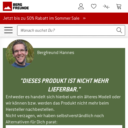
Zum Kundenkonto
Zum 
Zum Merkzettel.
Zum Produk
Jetzt bis zu 50% Rabatt im Sommer Sale
Jetzt bis zu 50% Rabatt im Sommer Sale »
Bergfreund Hannes
"DIESES PRODUKT IST NICHT MEHR
LIEFERBAR."
Entweder es handelt sich hierbei um ein älteres Modell oder
wir können bzw. werden das Produkt nicht mehr beim
Hersteller nachbestellen.
Nicht verzagen, wir haben selbstverständlich noch
Alternativen für Dich parat: