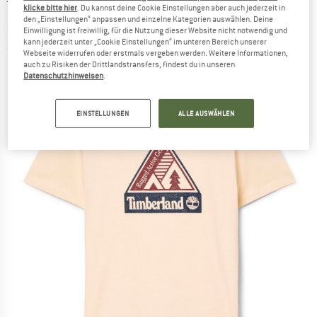
TIMBERLAND
-
Outdoor Inspired Front
klicke bitte hier
. Du kannst deine Cookie Einstellungen aber auch jederzeit in
den „Einstellungen“ anpassen und einzelne Kategorien auswählen. Deine
Graphic Tee - T-Shirt
Einwilligung ist freiwillig, für die Nutzung dieser Website nicht notwendig und
kann jederzeit unter „Cookie Einstellungen“ im unteren Bereich unserer
(0)
Webseite widerrufen oder erstmals vergeben werden. Weitere Informationen,
auch zu Risiken der Drittlandstransfers, findest du in unseren
Datenschutzhinweisen
.
EINSTELLUNGEN
ALLE AUSWÄHLEN