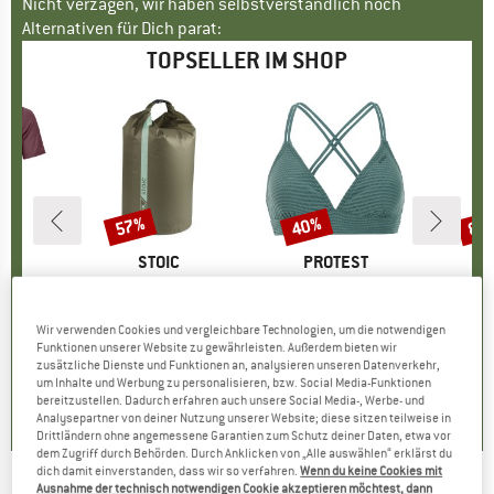
Nicht verzagen, wir haben selbstverständlich noch
Alternativen für Dich parat:
TOPSELLER IM SHOP
57%
40%
80
Rabatt
Rabatt
Raba
E
OX
MARKE
STOIC
MARKE
PROTEST
k T-Shirt
Artikel
HarnosandSt. II Dry Bag
Artikel
Women's PRTMM Patio Triangle
Artikel
HeladagenSt. Insulated
gruppe
irt
Produktgruppe
Packsack
Produktgruppe
Bikini-Top
Pro
Isol
eis
duzierter Preis
62,97 €
9,95 €
ab
Preis
reduzierter Preis
4,28 €
39,95 €
Preis
reduzierter Preis
23,97 €
24,95
Wir verwenden Cookies und vergleichbare Technologien, um die notwendigen
Funktionen unserer Website zu gewährleisten. Außerdem bieten wir
zusätzliche Dienste und Funktionen an, analysieren unseren Datenverkehr,
4,3
(
3
)
5,0
(
2
)
4,9
(
23
)
um Inhalte und Werbung zu personalisieren, bzw. Social Media-Funktionen
bereitzustellen. Dadurch erfahren auch unsere Social Media-, Werbe- und
Analysepartner von deiner Nutzung unserer Website; diese sitzen teilweise in
Drittländern ohne angemessene Garantien zum Schutz deiner Daten, etwa vor
dem Zugriff durch Behörden. Durch Anklicken von „Alle auswählen“ erklärst du
dich damit einverstanden, dass wir so verfahren.
Wenn du keine Cookies mit
Ausnahme der technisch notwendigen Cookie akzeptieren möchtest, dann