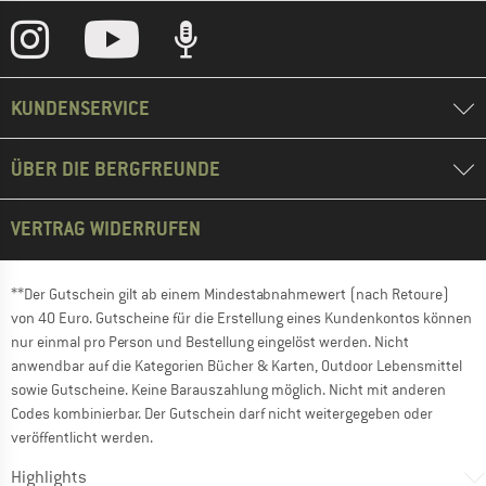
KUNDENSERVICE
ÜBER DIE BERGFREUNDE
VERTRAG WIDERRUFEN
**Der Gutschein gilt ab einem Mindestabnahmewert (nach Retoure)
von 40 Euro. Gutscheine für die Erstellung eines Kundenkontos können
nur einmal pro Person und Bestellung eingelöst werden. Nicht
anwendbar auf die Kategorien Bücher & Karten, Outdoor Lebensmittel
sowie Gutscheine. Keine Barauszahlung möglich. Nicht mit anderen
Codes kombinierbar. Der Gutschein darf nicht weitergegeben oder
veröffentlicht werden.
Highlights