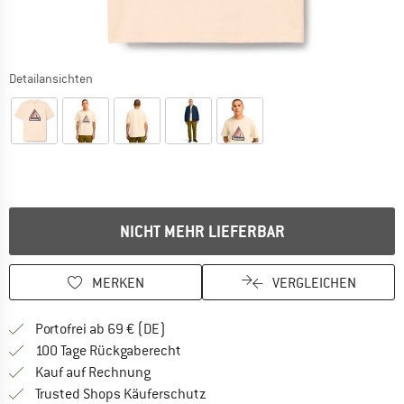
Detailansichten
NICHT MEHR LIEFERBAR
MERKEN
VERGLEICHEN
Finde mehr Informationen zu den Versan
Portofrei ab 69 € (DE)
Gehe hier zu den Rückgabe-Richtlinie
100 Tage Rückgaberecht
Finde die Zahlungs-Infos hier! Öffnet sich 
Kauf auf Rechnung
Finde alle Infos hier!
Trusted Shops Käuferschutz