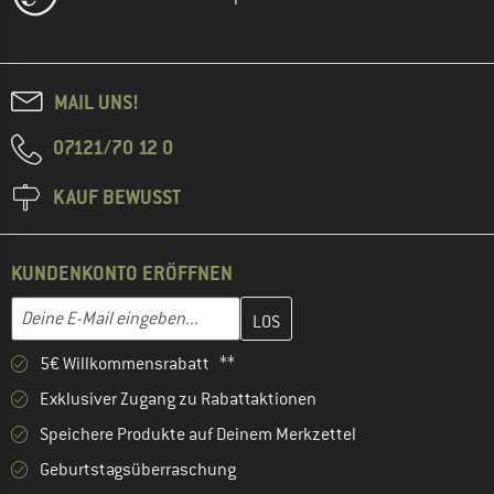
MAIL UNS!
07121/70 12 0
KAUF BEWUSST
KUNDENKONTO ERÖFFNEN
Gib hier deine E-Mail-Adresse ein und erstelle im nächsten Schri
E-Mail-Adresse
5€ Willkommensrabatt **
Exklusiver Zugang zu Rabattaktionen
Speichere Produkte auf Deinem Merkzettel
Geburtstagsüberraschung