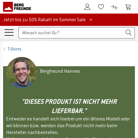
Zum Kundenkonto
Zum 
Zum Merkzettel.
Zum Produk
Jetzt bis zu 50% Rabatt im Sommer Sale
Jetzt bis zu 50% Rabatt im Sommer Sale »
T-Shirts
Bergfreund Hannes
"DIESES PRODUKT IST NICHT MEHR
LIEFERBAR."
Entweder es handelt sich hierbei um ein älteres Modell oder
wir können bzw. werden das Produkt nicht mehr beim
Hersteller nachbestellen.