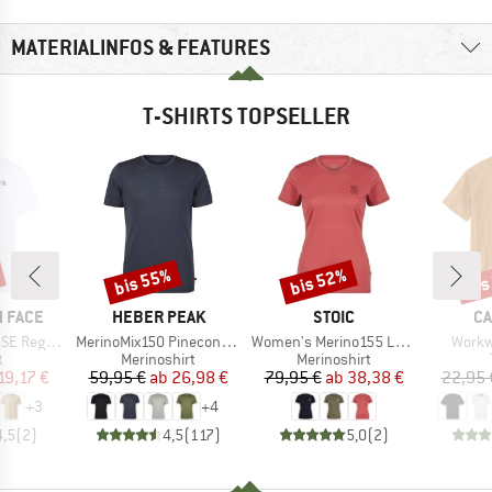
MATERIALINFOS & FEATURES
T-SHIRTS TOPSELLER
bis 55%
bis 52%
bis
Rabatt
Rabatt
Raba
MARKE
MARKE
MA
 FACE
HEBER PEAK
STOIC
CA
Artikel
Artikel
Artikel
Short Sleeve
MerinoMix150 PineconeHe. II T-Shirt
Women's Merino155 LaholmSt. T-Shirt Daisy Flower
Workw
ktgruppe
Produktgruppe
Produktgruppe
t
Merinoshirt
Merinoshirt
eis
duzierter Preis
Preis
reduzierter Preis
Preis
reduzierter Preis
19,17 €
59,95 €
ab
26,98 €
79,95 €
ab
38,38 €
22,95 
+
3
+
4
4,5
(
2
)
4,5
(
117
)
5,0
(
2
)