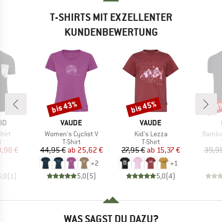
T-SHIRTS MIT EXZELLENTER
KUNDENBEWERTUNG
bis 43%
bis 45%
20
Rabatt
Rabatt
Raba
MARKE
MARKE
ID
VAUDE
VAUDE
Artikel
Artikel
Artikel
hirt
Women's Cyclist V
Kid's Lezza
Bambo
ktgruppe
Produktgruppe
Produktgruppe
t
T-Shirt
T-Shirt
eis
duzierter Preis
Preis
reduzierter Preis
Preis
reduzierter Preis
9,98 €
44,95 €
ab
25,62 €
27,95 €
ab
15,37 €
39,9
+
2
+
1
5,0
(
1
)
5,0
(
5
)
5,0
(
4
)
WAS SAGST DU DAZU?