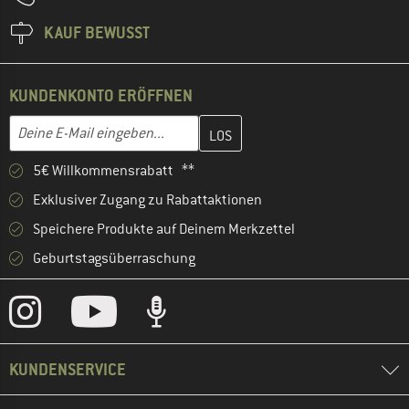
KAUF BEWUSST
KUNDENKONTO ERÖFFNEN
Gib hier deine E-Mail-Adresse ein und erstelle im nächsten Schri
E-Mail-Adresse
5€ Willkommensrabatt **
Exklusiver Zugang zu Rabattaktionen
Speichere Produkte auf Deinem Merkzettel
Geburtstagsüberraschung
KUNDENSERVICE