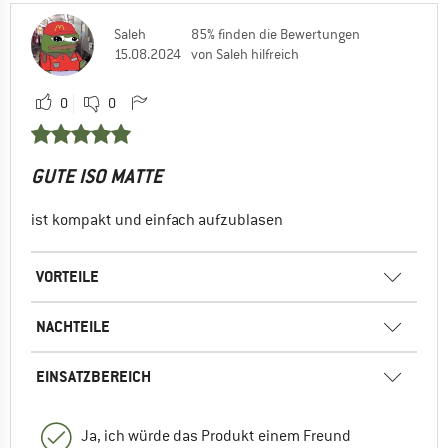
unterschiedlichen Abmessungen um hier
mehr Platz zu bieten.
Saleh
85% finden die Bewertungen
15.08.2024
von Saleh hilfreich
Viele Grüße,
Carlos
0
0
0
0
GUTE ISO MATTE
Marleen
27.08.2024 12:17
ist kompakt und einfach aufzublasen
Ja. Beim nächsten Mal wäre es auch das
breitere Modell ;)
VORTEILE
0
0
NACHTEILE
EINSATZBEREICH
Ja, ich würde das Produkt einem Freund