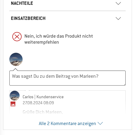
NACHTEILE
EINSATZBEREICH
Nein, ich würde das Produkt nicht
weiterempfehlen
Carlos
| Kundenservice
27.08.2024 08:09
Grüße Dich Marleen,
Alle 2 Kommentare anzeigen
danke für die Rückmeldung Deiner
Erfahrung. Die Matte gibt es in