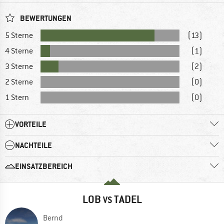
BEWERTUNGEN
5 Sterne
(13)
4 Sterne
(1)
3 Sterne
(2)
2 Sterne
(0)
1 Stern
(0)
VORTEILE
NACHTEILE
EINSATZBEREICH
LOB
TADEL
VS
Bernd