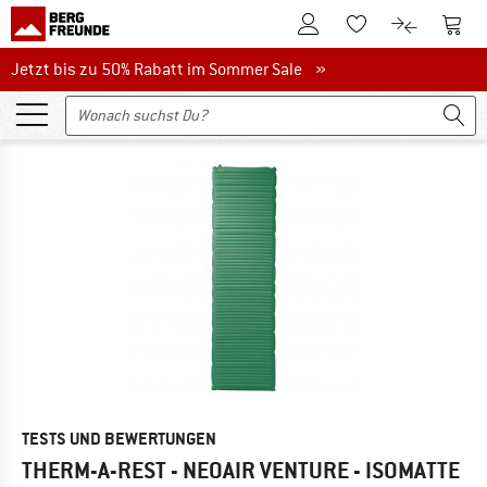
Zum Kundenkonto
Zum 
Zum Merkzettel.
Zum Produk
Jetzt bis zu 50% Rabatt im Sommer Sale
Jetzt bis zu 50% Rabatt im Sommer Sale »
TESTS UND BEWERTUNGEN
THERM-A-REST - NEOAIR VENTURE - ISOMATTE