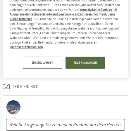
Drittländern ohne angemessene Garantien zum Schutz deiner Daten, etwa vor
Ja, ich würde das Produkt einem Freund empfehlen
dem Zugriff durch Behörden. Durch Anklicken von „Alle auswählen“ erklärst du
Mühsam aufzuladen, davon abgesehen eine gute Isomatte
dich damit einverstanden, dass wir so verfahren.
Wenn du keine Cookies mit
Ausnahme der technisch notwendigen Cookie akzeptieren möchtest, dann
--- Bewertung Vorgängermodell ---
klicke bitte hier
. Du kannst deine Cookie Einstellungen aber auch jederzeit in
den „Einstellungen“ anpassen und einzelne Kategorien auswählen. Deine
Einwilligung ist freiwillig, für die Nutzung dieser Website nicht notwendig und
VORTEILE
mehr Details
kann jederzeit unter „Cookie Einstellungen“ im unteren Bereich unserer
Isoliert gut
Webseite widerrufen oder erstmals vergeben werden. Weitere Informationen,
WAS SAGST DU DAZU?
auch zu Risiken der Drittlandstransfers, findest du in unseren
Einfach zum Zusammenpacken
Datenschutzhinweisen
.
Robust
STELLE EINE FRAGE
Bequem
EINSTELLUNGEN
ALLE AUSWÄHLEN
Kompakt
SCHREIBE EINE BEWERTUNG
Preis / Leistung
TEILE EIN BILD
NACHTEILE
Sehr mühsam aufzupusten
Ja, ich würde das Produkt einem Freund empfehlen