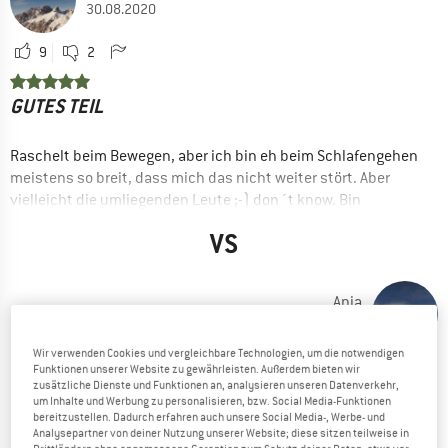
30.08.2020
9
2
GUTES TEIL
Raschelt beim Bewegen, aber ich bin eh beim Schlafengehen
meistens so breit, dass mich das nicht weiter stört. Aber
vielleicht die umliegenden Leute ;-) don´t know. Bin
zufrieden, vor allen Dingen was das Gewicht und das
VS
Packmaß angeht.
VORTEILE
Bequem
Anja
07.11.2019
Kompakt
Wir verwenden Cookies und vergleichbare Technologien, um die notwendigen
Leicht
1
4
Funktionen unserer Website zu gewährleisten. Außerdem bieten wir
zusätzliche Dienste und Funktionen an, analysieren unseren Datenverkehr,
Einfach aufzublasen
um Inhalte und Werbung zu personalisieren, bzw. Social Media-Funktionen
ICH WÜRDE DIE ISOMATTE WIEDER KAUFEN
bereitzustellen. Dadurch erfahren auch unsere Social Media-, Werbe- und
Oberfläche nicht rutschig
Analysepartner von deiner Nutzung unserer Website; diese sitzen teilweise in