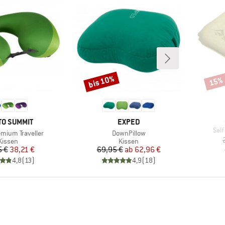
bis 10%
15%
Rabatt
Rabat
KE
MARKE
TO SUMMIT
EXPED
Arti
Self
Artikel
emium Traveller
DownPillow
Produktgruppe
Produktgruppe
Kissen
Kissen
Preis
reduzierter Preis
Preis
reduzierter Preis
5 €
38,21 €
69,95 €
ab
62,96 €
4,8
(
13
)
4,9
(
18
)