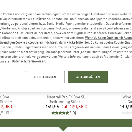
n Cookies und vergleichbare Technologien, um die notwendigen Funktionen unserer Website
n. Außerdem bieten wir zusätzliche Dienste und Funktionen an, analysieren unseren Datenv
Werbung zu personalisieren, bzw. Social Media-Funktionen bereitzustellen. Dadurch erfahren
, Werbe- und Analysepartner von deiner Nutzung unserer Website; diese sitzen teilweise in D
Garantien zum Schutz deiner Daten, etwa vor dem Zugriff durch Behörden. Durch Anklicken 
rklärst du dich damit einverstanden, dass wir so verfahren.
Wenn du keine Cookies mit Ausn
twendigen Cookie akzeptieren möchtest, dann klicke bitte hier
. Du kannst deine Cookie Eins
t in den „Einstellungen“ anpassen und einzelne Kategorien auswählen. Deine Einwilligung ist f
dieser Website nicht notwendig und kann jederzeit unter „Cookie Einstellungen“ im unteren B
errufen oder erstmals vergeben werden. Weitere Informationen, auch zu Risiken der Drittlan
n unseren
Datenschutzhinweisen
.
bis 19%
15%
Rabatt
Rabatt
EINSTELLUNGEN
ALLE AUSWÄHLEN
KE
MARKE
LEKI
FX.One
Artikel
Neotrail Pro FX.One SL
Artike
WindP
ppe
 Stöcke
Produktgruppe
Trailrunning Stöcke
Pr
Ga
eis
duzierter Preis
52,96 €
159,95 €
ab
Preis
reduzierter Preis
129,56 €
149,9
,9
(
10
)
5,0
(
1
)