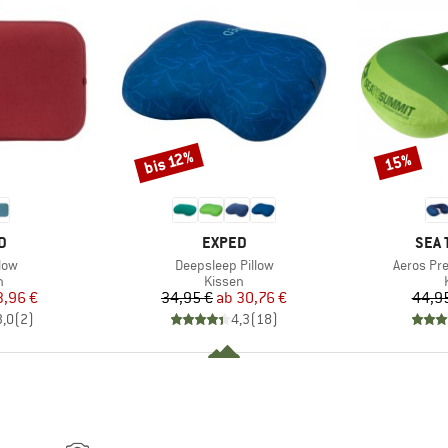
bis 12%
15%
Rabatt
Rabatt
E
MARKE
MAR
D
EXPED
SEA 
Artikel
Artikel
low
Deepsleep Pillow
Aeros Pr
ktgruppe
Produktgruppe
n
Kissen
eis
duzierter Preis
Preis
reduzierter Preis
3,96 €
34,95 €
ab
30,76 €
44,9
3,0
(
2
)
4,3
(
18
)