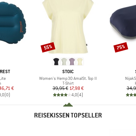
55%
75%
Rabatt
Rabatt
MARKE
-REST
STOIC
Artikel
Artikel
Lite
Women's Hemp30 AmalSt. Top II
NijakS
ktgruppe
Produktgruppe
n
T-Shirt
eis
duzierter Preis
Preis
reduzierter Preis
46,71 €
39,95 €
17,98 €
34,9
0,0
(
0
)
4,0
(
4
)
REISEKISSEN TOPSELLER