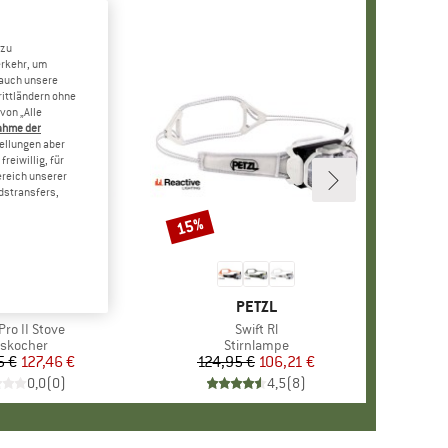
 zu
erkehr, um
 auch unsere
rittländern ohne
von „Alle
ahme der
tellungen aber
reiwillig, für
ereich unserer
dstransfers,
15%
Rabatt
MARKE
MSR
MARKE
PETZL
l
ro II Stove
Artikel
Swift Rl
oduktgruppe
skocher
Produktgruppe
Stirnlampe
5 €
Preis
reduzierter Preis
127,46 €
124,95 €
Preis
reduzierter Preis
106,21 €
0,0
(
0
)
4,5
(
8
)