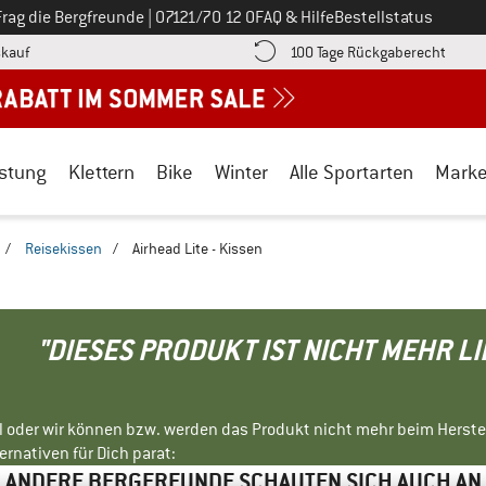
Ruf uns an unter
Frag die Bergfreunde
|
07121/70 12 0
FAQ & Hilfe
Bestellstatus
Finde die Zahlungs-Infos hier! Öffnet sich in einer Infobox
Gehe h
kauf
100 Tage Rückgaberecht
stung
Klettern
Bike
Winter
Alle Sportarten
Mark
/
Reisekissen
/
Airhead Lite - Kissen
"DIESES PRODUKT IST NICHT MEHR L
ll oder wir können bzw. werden das Produkt nicht mehr beim Herste
rnativen für Dich parat:
ANDERE BERGFREUNDE SCHAUTEN SICH AUCH AN