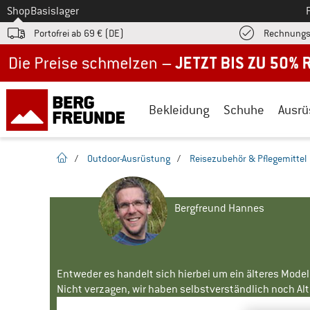
Zum
Shop
Basislager
Portofrei ab 69 € (DE)
Rechnungs
Jetzt bis zu 50% Rabatt im Sommer Sale
Bekleidung
Schuhe
Ausrü
Startseite
/
Outdoor-Ausrüstung
/
Reisezubehör & Pflegemittel
Bergfreund Hannes
Entweder es handelt sich hierbei um ein älteres Mode
Nicht verzagen, wir haben selbstverständlich noch Alte