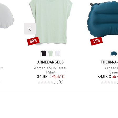
30%
15%
Rabatt
Rabatt
MARKE
MARKE
ARMEDANGELS
THERM-A
Artikel
Artikel
ow
Women's Slub Jersey
Airhead 
uppe
Produktgruppe
Produ
T-Shirt
Kisse
rter Preis
Preis
reduzierter Preis
Pr
re
34,95 €
24,47 €
54,95 €
ab
)
0,0
(
0
)