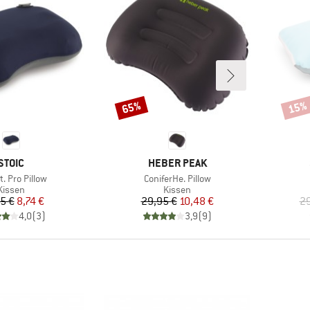
65%
15%
Rabatt
Rabat
MARKE
MARKE
STOIC
HEBER PEAK
Artikel
t. Pro Pillow
ConiferHe. Pillow
Produktgruppe
Produktgruppe
Kissen
Kissen
Preis
reduzierter Preis
Preis
reduzierter Preis
5 €
8,74 €
29,95 €
10,48 €
29
4,0
(
3
)
3,9
(
9
)