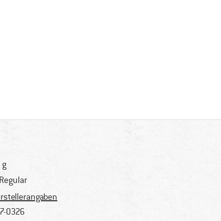
 g
 Regular
rstellerangaben
7-0326