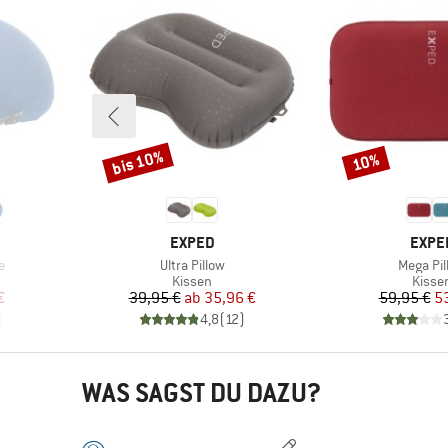
bis 10%
10%
Rabatt
Rabatt
MARKE
MARK
EXPED
EXPE
Artikel
Artikel
e
Ultra Pillow
Mega Pil
uppe
Produktgruppe
Produ
Kissen
Kisse
rter Preis
Preis
reduzierter Preis
Pr
re
€
39,95 €
ab
35,96 €
59,95 €
5
)
4,8
(
12
)
WAS SAGST DU DAZU?