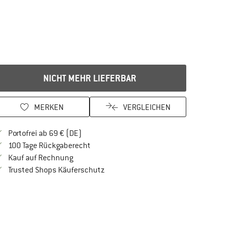
NICHT MEHR LIEFERBAR
MERKEN
VERGLEICHEN
Finde mehr Informationen zu den Versandkos
Portofrei ab 69 € (DE)
Gehe hier zu den Rückgabe-Richtlinien Öf
100 Tage Rückgaberecht
Finde die Zahlungs-Infos hier! Öffnet sich in 
Kauf auf Rechnung
Finde alle Infos hier!
Trusted Shops Käuferschutz