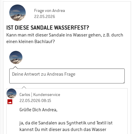
Du letztlich in Ruhe anprobieren.
Frage
von
Andrea
22.05.2026
Viele Grüße,
IST DIESE SANDALE WASSERFEST?
Marco
Kann man mit dieser Sandale ins Wasser gehen, z.B. durch
einen kleinen Bachlauf?
0
0
Ulrike
27.05.2026 18:25
Nun das macht zumindest schon mal
Hoffnung!
0
0
Carlos
| Kundenservice
22.05.2026 08:15
Grüße Dich Andrea,
ja, da die Sandalen aus Synthetik und Textil ist
kannst Du mit dieser aus durch das Wasser