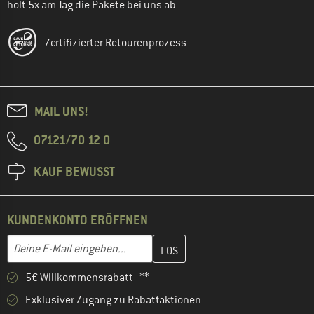
holt 5x am Tag die Pakete bei uns ab
Zertifizierter Retourenprozess
MAIL UNS!
07121/70 12 0
KAUF BEWUSST
KUNDENKONTO ERÖFFNEN
Gib hier deine E-Mail-Adresse ein und erstelle im nächsten Schri
E-Mail-Adresse
5€ Willkommensrabatt **
Exklusiver Zugang zu Rabattaktionen