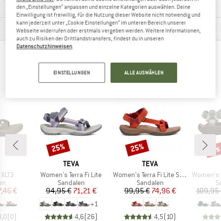
MATERIALINFOS & FEATURES
den „Einstellungen“ anpassen und einzelne Kategorien auswählen. Deine
Einwilligung ist freiwillig, für die Nutzung dieser Website nicht notwendig und
kann jederzeit unter „Cookie Einstellungen“ im unteren Bereich unserer
PRODUKTBESCHREIBUNG
Webseite widerrufen oder erstmals vergeben werden. Weitere Informationen,
auch zu Risiken der Drittlandstransfers, findest du in unseren
Datenschutzhinweisen
.
ANDERE BERGFREUNDE SCHAUTEN SICH AUCH
AN
EINSTELLUNGEN
ALLE AUSWÄHLEN
bis
25%
25%
Rabatt
Rabatt
Raba
KE
MARKE
MARKE
TEVA
TEVA
Artikel
Artikel
Artikel
 XLT3
Women's Terra Fi Lite
Women's Terra Fi Lite Suede
Women's Terr
tgruppe
Produktgruppe
Produktgruppe
P
en
Sandalen
Sandalen
S
eis
duzierter Preis
Preis
reduzierter Preis
Preis
reduzierter Preis
7,46 €
94,95 €
71,21 €
99,95 €
74,96 €
109,95
+
1
0,0
(
0
)
4,6
(
26
)
4,5
(
10
)