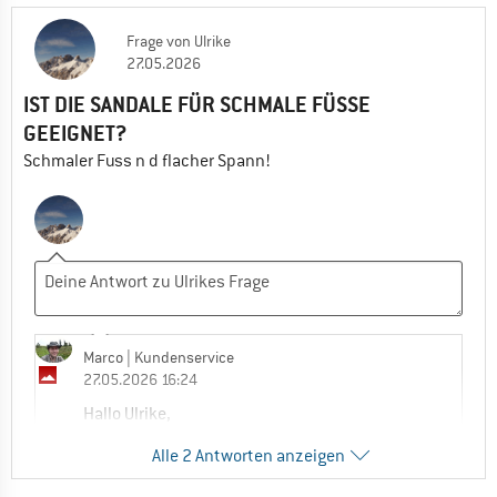
Frage
von
Ulrike
27.05.2026
IST DIE SANDALE FÜR SCHMALE FÜSSE
GEEIGNET?
Schmaler Fuss n d flacher Spann!
Marco
| Kundenservice
27.05.2026 16:24
Hallo Ulrike,
Alle 2 Antworten anzeigen
ja, Teva hat einen relativ schmalen Leisten,
ob es für Dich dann aber ausreicht müsstest