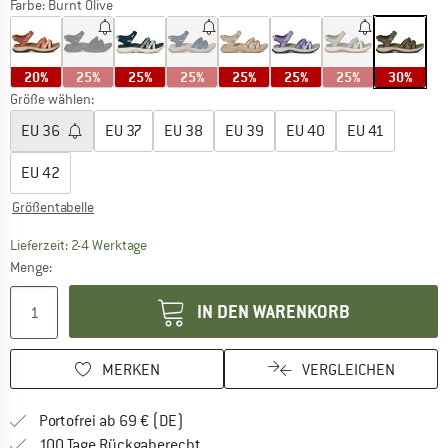
Farbe:
Burnt Olive
20%
25%
25%
25%
25%
25%
25%
30%
Größe wählen:
EU
36
EU
37
EU
38
EU
39
EU
40
EU
41
EU
42
Größentabelle
Der Link öffnet sich in einer Infobox und beinhaltet
Lieferzeit: 2-4 Werktage
Menge:
IN DEN WARENKORB
MERKEN
VERGLEICHEN
Finde mehr Informationen zu den Versan
Portofrei ab 69 € (DE)
Gehe hier zu den Rückgabe-Richtlinie
100 Tage Rückgaberecht