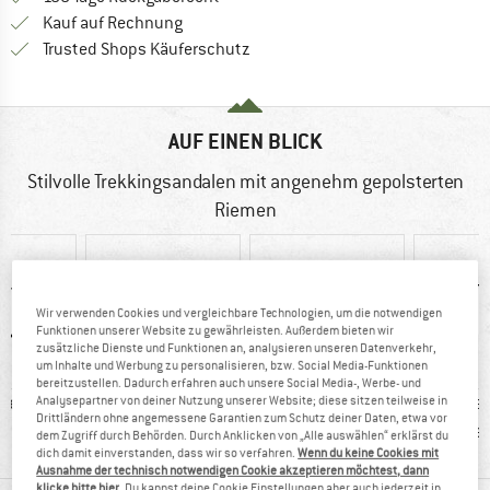
Finde die Zahlungs-Infos hier! Öffnet sich 
Kauf auf Rechnung
Finde alle Infos hier!
Trusted Shops Käuferschutz
AUF EINEN BLICK
Stilvolle Trekkingsandalen mit angenehm gepolsterten
Riemen
Wir verwenden Cookies und vergleichbare Technologien, um die notwendigen
Funktionen unserer Website zu gewährleisten. Außerdem bieten wir
zusätzliche Dienste und Funktionen an, analysieren unseren Datenverkehr,
um Inhalte und Werbung zu personalisieren, bzw. Social Media-Funktionen
bereitzustellen. Dadurch erfahren auch unsere Social Media-, Werbe- und
hetik
100%
Kunden sagen:
Kunden
Analysepartner von deiner Nutzung unserer Website; diese sitzen teilweise in
Drittländern ohne angemessene Garantien zum Schutz deiner Daten, etwa vor
Weiterempfehlung
Preis/Leistung
le
dem Zugriff durch Behörden. Durch Anklicken von „Alle auswählen“ erklärst du
dich damit einverstanden, dass wir so verfahren.
Wenn du keine Cookies mit
Ausnahme der technisch notwendigen Cookie akzeptieren möchtest, dann
klicke bitte hier
. Du kannst deine Cookie Einstellungen aber auch jederzeit in