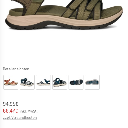
Detailansichten
Ursprünglicher Preis :
Preis:
94,95
€
66,47
€
inkl. MwSt.
Informationen zu den Versandkosten. Öffnet sich in ei
zzgl. Versandkosten