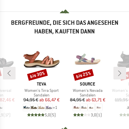
BERGFREUNDE, DIE SICH DAS ANGESEHEN
HABEN, KAUFTEN DANN
bis 30%
bis 25%
bis
Rabatt
Rabatt
Raba
KE
MARKE
MARKE
TEVA
SOURCE
Artikel
Artikel
Artikel
niversal
Women's Tirra Sport
Women's Nevada
Women's Of
tgruppe
Produktgruppe
Produktgruppe
P
en
Sandalen
Sandalen
S
eis
duzierter Preis
Preis
reduzierter Preis
Preis
reduzierter Preis
82,46 €
94,95 €
ab
66,47 €
84,95 €
ab
63,71 €
119,95
+
1
,9
(
17
)
5,0
(
5
)
3,0
(
1
)