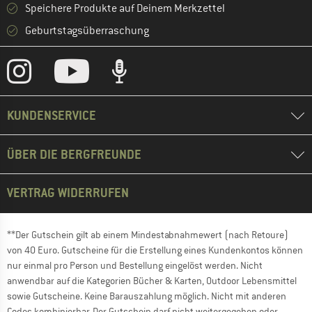
Speichere Produkte auf Deinem Merkzettel
Geburtstagsüberraschung
KUNDENSERVICE
ÜBER DIE BERGFREUNDE
VERTRAG WIDERRUFEN
**Der Gutschein gilt ab einem Mindestabnahmewert (nach Retoure)
von 40 Euro. Gutscheine für die Erstellung eines Kundenkontos können
nur einmal pro Person und Bestellung eingelöst werden. Nicht
anwendbar auf die Kategorien Bücher & Karten, Outdoor Lebensmittel
sowie Gutscheine. Keine Barauszahlung möglich. Nicht mit anderen
Codes kombinierbar. Der Gutschein darf nicht weitergegeben oder