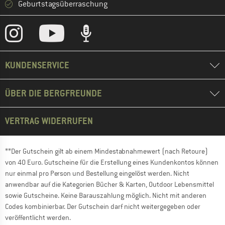
Geburtstagsüberraschung
KUNDENSERVICE
ÜBER DIE BERGFREUNDE
VERTRAG WIDERRUFEN
**Der Gutschein gilt ab einem Mindestabnahmewert (nach Retoure)
von 40 Euro. Gutscheine für die Erstellung eines Kundenkontos können
nur einmal pro Person und Bestellung eingelöst werden. Nicht
anwendbar auf die Kategorien Bücher & Karten, Outdoor Lebensmittel
sowie Gutscheine. Keine Barauszahlung möglich. Nicht mit anderen
Codes kombinierbar. Der Gutschein darf nicht weitergegeben oder
veröffentlicht werden.