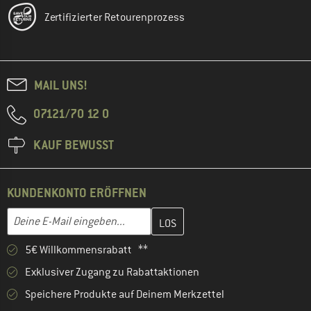
Zertifizierter Retourenprozess
MAIL UNS!
07121/70 12 0
KAUF BEWUSST
KUNDENKONTO ERÖFFNEN
Gib hier deine E-Mail-Adresse ein und erstelle im nächsten Schri
E-Mail-Adresse
5€ Willkommensrabatt **
Exklusiver Zugang zu Rabattaktionen
Speichere Produkte auf Deinem Merkzettel