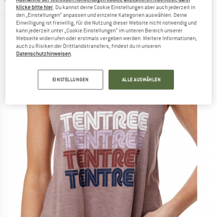
TENTREE
-
Women's Retro Tentree Tank -
klicke bitte hier
. Du kannst deine Cookie Einstellungen aber auch jederzeit in
den „Einstellungen“ anpassen und einzelne Kategorien auswählen. Deine
Tank Top
Einwilligung ist freiwillig, für die Nutzung dieser Website nicht notwendig und
kann jederzeit unter „Cookie Einstellungen“ im unteren Bereich unserer
(0)
Webseite widerrufen oder erstmals vergeben werden. Weitere Informationen,
auch zu Risiken der Drittlandstransfers, findest du in unseren
Datenschutzhinweisen
.
EINSTELLUNGEN
ALLE AUSWÄHLEN