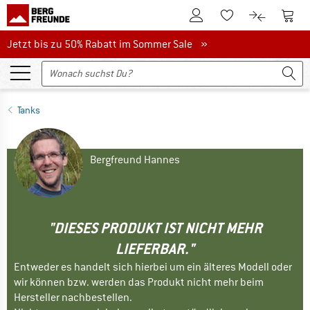
Zum Kundenkonto
Zum 
Zum Merkzettel.
Zum Produk
Jetzt bis zu 50% Rabatt im Sommer Sale
Jetzt bis zu 50% Rabatt im Sommer Sale »
Tanks
Bergfreund Hannes
"DIESES PRODUKT IST NICHT MEHR
LIEFERBAR."
Entweder es handelt sich hierbei um ein älteres Modell oder
wir können bzw. werden das Produkt nicht mehr beim
Hersteller nachbestellen.