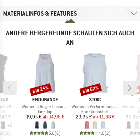
MATERIALINFOS & FEATURES
ANDERE BERGFREUNDE SCHAUTEN SICH AUCH
AN
bis 25%
bis 62%
bis
Rabatt
Rabatt
Raba
MARKE
MARKE
PEAK
ENDURANCE
STOIC
Artikel
Artikel
Artikel
He. Loose Tank
Women's Regier Loose Fit Top
Women's PerformanceMerino BorgholmSt. Tank
Women's Performan
gruppe
Produktgruppe
Produktgruppe
P
irt
Tank Top
Funktionsshirt
T
eis
duzierter Preis
Preis
reduzierter Preis
Preis
reduzierter Preis
7,46 €
19,95 €
ab
14,96 €
29,95 €
ab
11,38 €
35,95 
+
2
,8
(
10
)
5,0
(
6
)
4,0
(
2
)