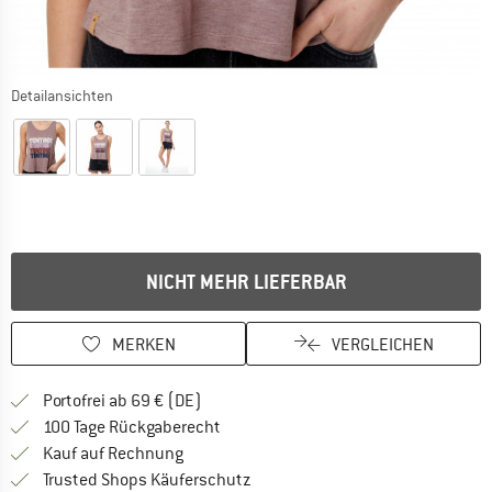
Detailansichten
NICHT MEHR LIEFERBAR
MERKEN
VERGLEICHEN
Finde mehr Informationen zu den Versan
Portofrei ab 69 € (DE)
Gehe hier zu den Rückgabe-Richtlinie
100 Tage Rückgaberecht
Finde die Zahlungs-Infos hier! Öffnet sich 
Kauf auf Rechnung
Finde alle Infos hier!
Trusted Shops Käuferschutz