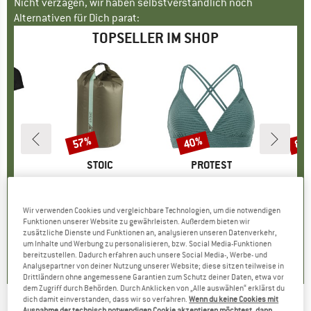
Nicht verzagen, wir haben selbstverständlich noch
Alternativen für Dich parat:
TOPSELLER IM SHOP
57%
40%
80
Rabatt
Rabatt
Raba
E
OX
MARKE
STOIC
MARKE
PROTEST
o T-Shirt
Artikel
HarnosandSt. II Dry Bag
Artikel
Women's PRTMM Patio Triangle
Artikel
HeladagenSt. Insulated
gruppe
irt
Produktgruppe
Packsack
Produktgruppe
Bikini-Top
Pro
Isol
eis
duzierter Preis
62,97 €
9,95 €
ab
Preis
reduzierter Preis
4,28 €
39,95 €
Preis
reduzierter Preis
23,97 €
24,95
Wir verwenden Cookies und vergleichbare Technologien, um die notwendigen
Funktionen unserer Website zu gewährleisten. Außerdem bieten wir
zusätzliche Dienste und Funktionen an, analysieren unseren Datenverkehr,
,7
(
24
)
5,0
(
2
)
4,9
(
23
)
um Inhalte und Werbung zu personalisieren, bzw. Social Media-Funktionen
bereitzustellen. Dadurch erfahren auch unsere Social Media-, Werbe- und
Analysepartner von deiner Nutzung unserer Website; diese sitzen teilweise in
Drittländern ohne angemessene Garantien zum Schutz deiner Daten, etwa vor
dem Zugriff durch Behörden. Durch Anklicken von „Alle auswählen“ erklärst du
dich damit einverstanden, dass wir so verfahren.
Wenn du keine Cookies mit
Ausnahme der technisch notwendigen Cookie akzeptieren möchtest, dann