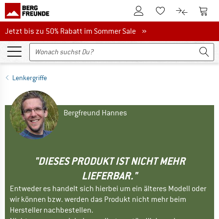
Zum Kundenkonto
Zum 
Zum Merkzettel.
Zum Produk
Jetzt bis zu 50% Rabatt im Sommer Sale
Jetzt bis zu 50% Rabatt im Sommer Sale »
Lenkergriffe
Bergfreund Hannes
"DIESES PRODUKT IST NICHT MEHR
LIEFERBAR."
Entweder es handelt sich hierbei um ein älteres Modell oder
wir können bzw. werden das Produkt nicht mehr beim
Hersteller nachbestellen.