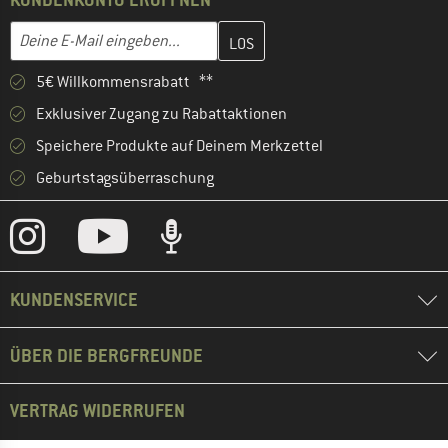
Gib hier deine E-Mail-Adresse ein und erstelle im nächsten Schri
E-Mail-Adresse
5€ Willkommensrabatt **
Exklusiver Zugang zu Rabattaktionen
Speichere Produkte auf Deinem Merkzettel
Geburtstagsüberraschung
KUNDENSERVICE
ÜBER DIE BERGFREUNDE
VERTRAG WIDERRUFEN