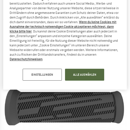
bereitzustellen. Dadurch erfahren auch unsere Social Media-, Werbe- und
Analysepartner von deiner Nutzung unserer Website; diese sitzen teilweise in
Syncros - Kid's Grips - Fahrradgriffe
Drittländern ohne angemessene Garantien zum Schutz deiner Daten, etwa vor
dem Zugriff durch Behörden. Durch Anklicken von „Alle auswählen“ erklärst du
(0)
dich damit einverstanden, dass wir so verfahren.
Wenn du keine Cookies mit
Ausnahme der technisch notwendigen Cookie akzeptieren möchtest, dann
klicke bitte hier
. Du kannst deine Cookie Einstellungen aber auch jederzeit in
den „Einstellungen“ anpassen und einzelne Kategorien auswählen. Deine
Einwilligung ist freiwillig, für die Nutzung dieser Website nicht notwendig und
kann jederzeit unter „Cookie Einstellungen“ im unteren Bereich unserer
Webseite widerrufen oder erstmals vergeben werden. Weitere Informationen,
auch zu Risiken der Drittlandstransfers, findest du in unseren
Datenschutzhinweisen
.
EINSTELLUNGEN
ALLE AUSWÄHLEN