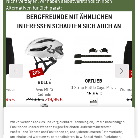
Nicht verzagen, wir haben selbstverständlich noch
Alternativen für Dich parat:
BERGFREUNDE MIT ÄHNLICHEN
INTERESSEN SCHAUTEN SICH AUCH AN
20%
20
Rabatt
Raba
MARKE
ORTLIEB
E
O
MARKE
BOLLÉ
M
SE
Artikel
O-Strap Bottle Cage Mount
nderwear
Artikel
Avio MIPS
Artikel
Women's Collect
15,95 €
Preis
tgruppe
se
Produktgruppe
Radhelm
Pro
Bik
eis
duzierter Preis
55,96 €
274,95 €
Preis
reduzierter Preis
219,96 €
69,95
0,0
(
0
)
,9
(
15
)
0,0
(
0
)
Wir verwenden Cookies und vergleichbare Technologien, um die notwendigen
Funktionen unserer Website zu gewährleisten. Außerdem bieten wir
zusätzliche Dienste und Funktionen an, analysieren unseren Datenverkehr,
um Inhalte und Werbung zu personalisieren, bzw. Social Media-Funktionen