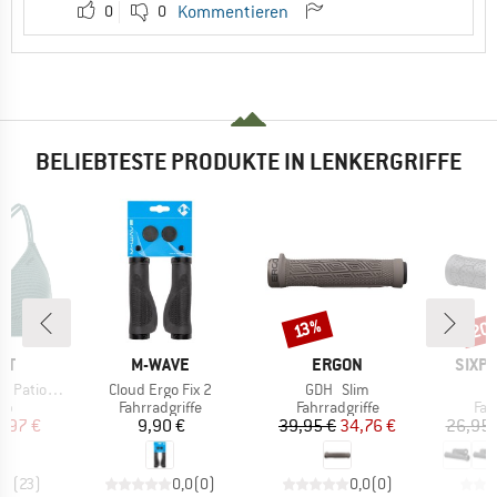
0
0
Kommentieren
BELIEBTESTE PRODUKTE IN LENKERGRIFFE
20
Rabatt
Raba
13%
MARKE
MARKE
MARK
ST
M-WAVE
ERGON
SIXP
Artikel
Artikel
A
 Triangle
Cloud Ergo Fix 2
GDH Slim
Z
tgruppe
Produktgruppe
Produktgruppe
Pro
Top
Fahrradgriffe
Fahrradgriffe
Fah
eis
duzierter Preis
Preis
Preis
reduzierter Preis
3,97 €
9,90 €
39,95 €
34,76 €
26,95 
,9
(
23
)
0,0
(
0
)
0,0
(
0
)