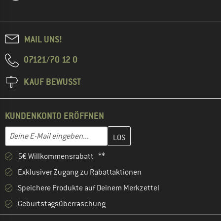
MAIL UNS!
07121/70 12 0
KAUF BEWUSST
KUNDENKONTO ERÖFFNEN
Gib hier deine E-Mail-Adresse ein und erstelle im nächsten Schri
E-Mail-Adresse
5€ Willkommensrabatt **
Exklusiver Zugang zu Rabattaktionen
Speichere Produkte auf Deinem Merkzettel
Geburtstagsüberraschung