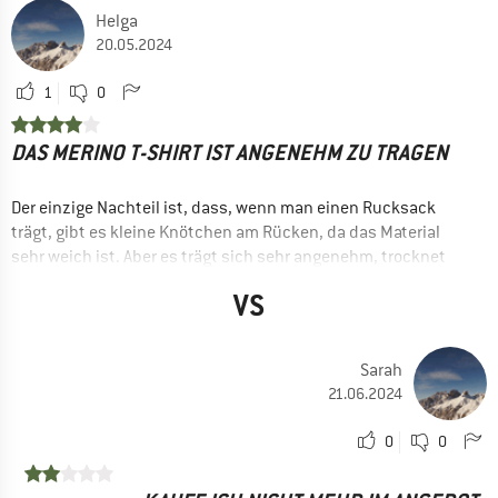
Helga
20.05.2024
1
0
DAS MERINO T-SHIRT IST ANGENEHM ZU TRAGEN
Der einzige Nachteil ist, dass, wenn man einen Rucksack
trägt, gibt es kleine Knötchen am Rücken, da das Material
sehr weich ist. Aber es trägt sich sehr angenehm, trocknet
schnell und nimmt keine Gerüche an. Ich habe das T-shirt
VS
mehrmals getragen und gewaschen, die Form bleibt erhalten.
VORTEILE
Guter Schnitt
Sarah
21.06.2024
Atmungsaktiv
Schnelltrocknend
0
0
Ja, ich würde das Produkt einem Freund empfehlen