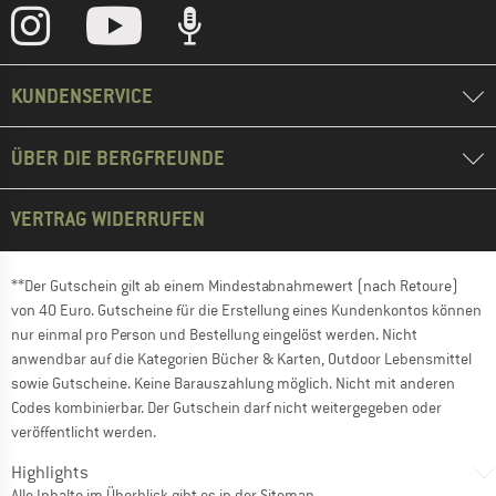
KUNDENSERVICE
ÜBER DIE BERGFREUNDE
VERTRAG WIDERRUFEN
**Der Gutschein gilt ab einem Mindestabnahmewert (nach Retoure)
von 40 Euro. Gutscheine für die Erstellung eines Kundenkontos können
nur einmal pro Person und Bestellung eingelöst werden. Nicht
anwendbar auf die Kategorien Bücher & Karten, Outdoor Lebensmittel
sowie Gutscheine. Keine Barauszahlung möglich. Nicht mit anderen
Codes kombinierbar. Der Gutschein darf nicht weitergegeben oder
veröffentlicht werden.
Highlights
Alle Inhalte im Überblick gibt es in der
Sitemap
.