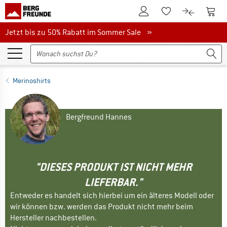
Zum Kundenkonto
Zum 
Zum Merkzettel.
Zum Produk
Jetzt bis zu 50% Rabatt im Sommer Sale
Jetzt bis zu 50% Rabatt im Sommer Sale »
Merinoshirts
Bergfreund Hannes
"DIESES PRODUKT IST NICHT MEHR
LIEFERBAR."
Entweder es handelt sich hierbei um ein älteres Modell oder
wir können bzw. werden das Produkt nicht mehr beim
Hersteller nachbestellen.