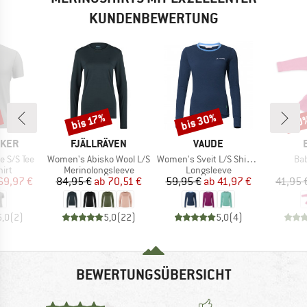
KUNDENBEWERTUNG
bis 30%
bis 17%
20
Rabatt
Rabatt
Raba
MARKE
MARKE
AKER
FJÄLLRÄVEN
VAUDE
Artikel
Artikel
Art
e S/S Tee
Women's Abisko Wool L/S
Women's Sveit L/S Shirt II
Bab
gruppe
Produktgruppe
Produktgruppe
irt
Merinolongsleeve
Longsleeve
eis
duzierter Preis
Preis
reduzierter Preis
Preis
reduzierter Preis
69,97 €
84,95 €
ab
70,51 €
59,95 €
ab
41,97 €
41,95 
5,0
(
2
)
5,0
(
22
)
5,0
(
4
)
BEWERTUNGSÜBERSICHT