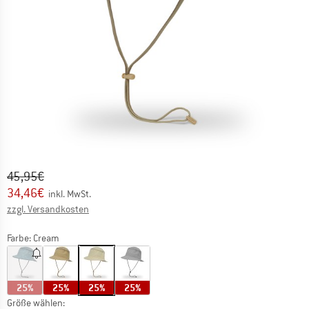
Ursprünglicher Preis :
Preis:
45,95
€
34,46
€
inkl. MwSt.
Informationen zu den Versandkosten. Öffnet sich in ei
zzgl. Versandkosten
Farbe:
Cream
25%
25%
25%
25%
Größe wählen: