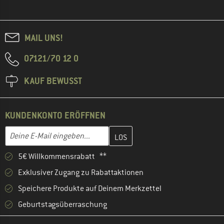
MAIL UNS!
07121/70 12 0
KAUF BEWUSST
KUNDENKONTO ERÖFFNEN
Gib hier deine E-Mail-Adresse ein und erstelle im nächsten Schri
E-Mail-Adresse
5€ Willkommensrabatt **
Exklusiver Zugang zu Rabattaktionen
Speichere Produkte auf Deinem Merkzettel
Geburtstagsüberraschung