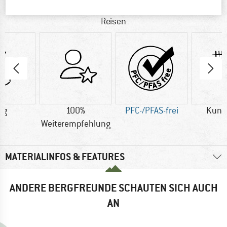
Strapazierfähiger Hut für Outdoorabenteuer und zum
Reisen
 g
100%
PFC-/PFAS-frei
Kuns
Weiterempfehlung
MATERIALINFOS & FEATURES
ANDERE BERGFREUNDE SCHAUTEN SICH AUCH
AN