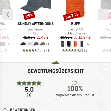
bis 35%
25%
15
Rabatt
Rabatt
Raba
MARKE
MARKE
NIA
SUNDAY AFTERNOONS
BUFF
Artikel
Artikel
Artik
horts
Sun Tripper
Coolnet UV
Moab
ktgruppe
Produktgruppe
Produktgruppe
Pr
s
Cap
Schlauchschal
Ra
eis
duzierter Preis
Preis
reduzierter Preis
Preis
reduzierter Preis
,66 €
41,95 €
31,46 €
19,95 €
ab
12,97 €
139,9
+
4
+
1
+
6
4,8
(
9
)
4,7
(
27
)
4,7
(
11
)
BEWERTUNGSÜBERSICHT
100%
5,0
(3)
empfehlen dieses Produkt
BEWERTUNGEN