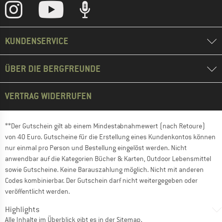
KUNDENSERVICE
ÜBER DIE BERGFREUNDE
VERTRAG WIDERRUFEN
**Der Gutschein gilt ab einem Mindestabnahmewert (nach Retoure)
von 40 Euro. Gutscheine für die Erstellung eines Kundenkontos können
nur einmal pro Person und Bestellung eingelöst werden. Nicht
anwendbar auf die Kategorien Bücher & Karten, Outdoor Lebensmittel
sowie Gutscheine. Keine Barauszahlung möglich. Nicht mit anderen
Codes kombinierbar. Der Gutschein darf nicht weitergegeben oder
veröffentlicht werden.
Highlights
Alle Inhalte im Überblick gibt es in der
Sitemap
.