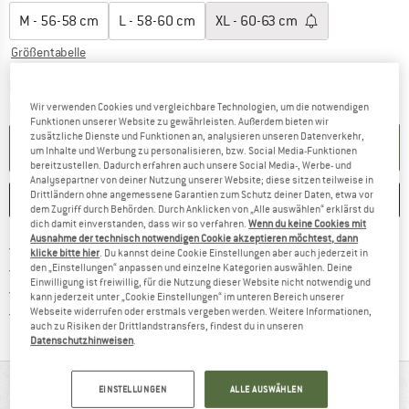
M - 56-58 cm
L - 58-60 cm
XL - 60-63 cm
Größentabelle
Der Link öffnet sich in einer Infobox und beinhaltet
Lieferzeit: 2-4 Werktage
Menge:
Wir verwenden Cookies und vergleichbare Technologien, um die notwendigen
Funktionen unserer Website zu gewährleisten. Außerdem bieten wir
zusätzliche Dienste und Funktionen an, analysieren unseren Datenverkehr,
IN DEN WARENKORB
um Inhalte und Werbung zu personalisieren, bzw. Social Media-Funktionen
bereitzustellen. Dadurch erfahren auch unsere Social Media-, Werbe- und
Analysepartner von deiner Nutzung unserer Website; diese sitzen teilweise in
Drittländern ohne angemessene Garantien zum Schutz deiner Daten, etwa vor
MERKEN
VERGLEICHEN
dem Zugriff durch Behörden. Durch Anklicken von „Alle auswählen“ erklärst du
dich damit einverstanden, dass wir so verfahren.
Wenn du keine Cookies mit
Ausnahme der technisch notwendigen Cookie akzeptieren möchtest, dann
Finde mehr Informationen zu den Versan
Portofrei ab 69 € (DE)
klicke bitte hier
. Du kannst deine Cookie Einstellungen aber auch jederzeit in
Gehe hier zu den Rückgabe-Richtlinie
100 Tage Rückgaberecht
den „Einstellungen“ anpassen und einzelne Kategorien auswählen. Deine
Einwilligung ist freiwillig, für die Nutzung dieser Website nicht notwendig und
Finde die Zahlungs-Infos hier! Öffnet sich 
Kauf auf Rechnung
kann jederzeit unter „Cookie Einstellungen“ im unteren Bereich unserer
Finde alle Infos hier!
Trusted Shops Käuferschutz
Webseite widerrufen oder erstmals vergeben werden. Weitere Informationen,
auch zu Risiken der Drittlandstransfers, findest du in unseren
Datenschutzhinweisen
.
AUF EINEN BLICK
EINSTELLUNGEN
ALLE AUSWÄHLEN