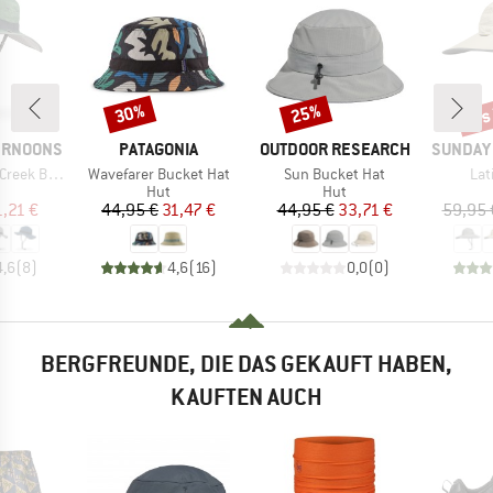
bis
30%
25%
Rabatt
Rabatt
Raba
MARKE
MARKE
MARKE
ERNOONS
PATAGONIA
OUTDOOR RESEARCH
SUNDAY
Artikel
Artikel
Arti
ek Boonie
Wavefarer Bucket Hat
Sun Bucket Hat
Lat
uktgruppe
Produktgruppe
Produktgruppe
Hut
Hut
eis
duzierter Preis
Preis
reduzierter Preis
Preis
reduzierter Preis
1,21 €
44,95 €
31,47 €
44,95 €
33,71 €
59,95 
4,6
(
8
)
4,6
(
16
)
0,0
(
0
)
BERGFREUNDE, DIE DAS GEKAUFT HABEN,
KAUFTEN AUCH