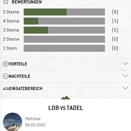
BEWERTUNGEN
5 Sterne
(9)
4 Sterne
(3)
3 Sterne
(5)
2 Sterne
(0)
1 Stern
(0)
VORTEILE
NACHTEILE
EINSATZBEREICH
LOB
TADEL
VS
Dietmar
06.02.2022