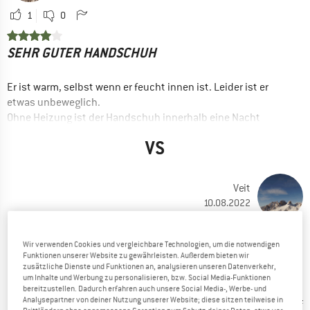
1
0
SEHR GUTER HANDSCHUH
Er ist warm, selbst wenn er feucht innen ist. Leider ist er
etwas unbeweglich.
Ohne Heizung ist der Handschuh innerhalb eine Nacht
getrocknet.
VS
Würde ich wieder kaufen.
VORTEILE
Preis / Leistung
Veit
10.08.2022
Winddicht
Schnelltrocknend
1
1
Wir verwenden Cookies und vergleichbare Technologien, um die notwendigen
warm
Funktionen unserer Website zu gewährleisten. Außerdem bieten wir
zusätzliche Dienste und Funktionen an, analysieren unseren Datenverkehr,
WÜRDE ICH NICHT WIEDER KAUFEN
NACHTEILE
um Inhalte und Werbung zu personalisieren, bzw. Social Media-Funktionen
bereitzustellen. Dadurch erfahren auch unsere Social Media-, Werbe- und
Beweglichkeit
Analysepartner von deiner Nutzung unserer Website; diese sitzen teilweise in
Naht ging nach der ersten Eistour auf