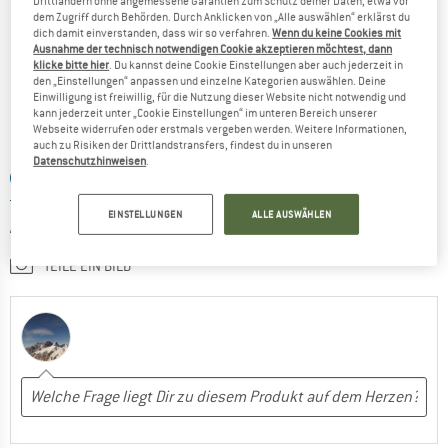
Drittländern ohne angemessene Garantien zum Schutz deiner Daten, etwa vor
Ja, ich würde das Produkt einem Freund empfehlen
dem Zugriff durch Behörden. Durch Anklicken von „Alle auswählen“ erklärst du
VORTEILE
dich damit einverstanden, dass wir so verfahren.
Wenn du keine Cookies mit
Schnelltrocknend
Ausnahme der technisch notwendigen Cookie akzeptieren möchtest, dann
klicke bitte hier
. Du kannst deine Cookie Einstellungen aber auch jederzeit in
mehr Details
Winddicht
den „Einstellungen“ anpassen und einzelne Kategorien auswählen. Deine
Einwilligung ist freiwillig, für die Nutzung dieser Website nicht notwendig und
Preis / Leistung
kann jederzeit unter „Cookie Einstellungen“ im unteren Bereich unserer
WAS SAGST DU DAZU?
Webseite widerrufen oder erstmals vergeben werden. Weitere Informationen,
NACHTEILE
auch zu Risiken der Drittlandstransfers, findest du in unseren
Datenschutzhinweisen
.
Nutzt sich zu schnell ab
STELLE EINE FRAGE
EINSATZBEREICH
EINSTELLUNGEN
ALLE AUSWÄHLEN
SCHREIBE EINE BEWERTUNG
Skitouren
Expedition
TEILE EIN BILD
Hochtouren
Nein, ich würde das Produkt nicht weiterempfehlen