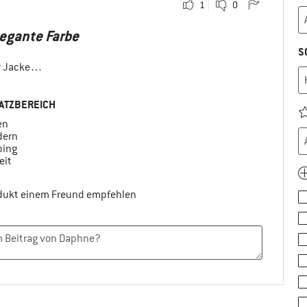
1
0
legante Farbe
S
er Jacke…
ATZBEREICH
en
ern
ing
eit
odukt einem Freund empfehlen