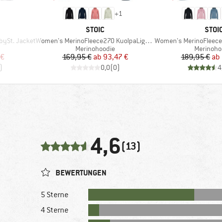
+
1
MARKE
MAR
STOIC
STOI
Artikel
Artikel
ySt. Jacket
Women's MerinoFleece270 KuolpaLightSt. Zip Hoody
Women's MerinoFleece335 Kuol
e
Produktgruppe
Produktg
Merinohoodie
Merinoho
rter Preis
Preis
reduzierter Preis
Pr
re
 €
169,95 €
ab
93,47 €
189,95 €
ab
)
0,0
(
0
)
4
4,6
(13)
BEWERTUNGEN
5 Sterne
4 Sterne