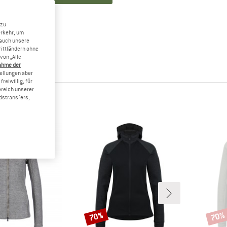
 zu
erkehr, um
 auch unsere
rittländern ohne
von „Alle
ahme der
tellungen aber
reiwillig, für
ereich unserer
EN DANN
dstransfers,
70%
70%
Rabatt
Rabat