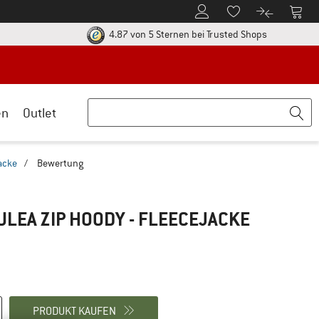
Zum Kundenkonto
Zum 
Zum Merkzettel.
Zum Produk
ier zu den Rückgabe-Richtlinien Öffnet sich in einer Infobox
Finde alle In
4.87 von 5 Sternen
bei Trusted Shops
en
Outlet
acke
/
Bewertung
ULEA ZIP HOODY - FLEECEJACKE
PRODUKT KAUFEN