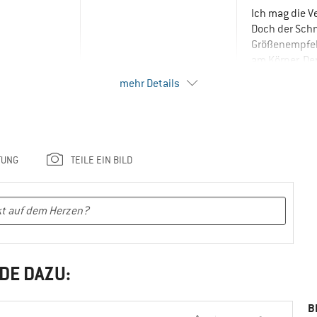
Ich mag die V
Doch der Schn
Größenempfeh
am Körper. De
Aus diesen Gr
mehr Details
NACHTEILE
Schlechter Sc
EINSATZBERE
Freizeit
TUNG
TEILE EIN BILD
Trekking
Wandern
Winterwande
mpfehlen
Camping
Reisen
DE DAZU:
Nein, 
B