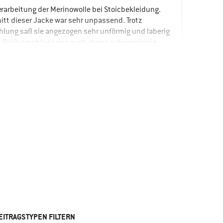
erarbeitung der Merinowolle bei Stoicbekleidung.
itt dieser Jacke war sehr unpassend. Trotz
lung saß sie angezogen sehr unförmig und laberig
r Reißverschluss war auch etwas schwergängig.
ünden habe ich die Jacke zurück gesendet.
hnitt
ICH
rn
ich würde das Produkt nicht weiterempfehlen
EITRAGSTYPEN FILTERN