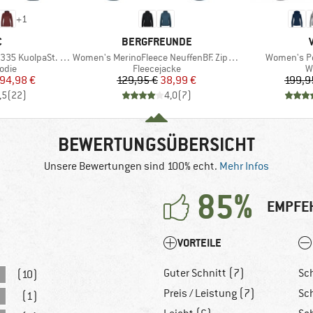
+
1
KE
MARKE
C
BERGFREUNDE
Artikel
Artikel
paSt. II Zip Hoody
Women's MerinoFleece NeuffenBF. Zip Hoody
Women's Pe
ruppe
Produktgruppe
P
odie
Fleecejacke
W
eis
duzierter Preis
Preis
reduzierter Preis
94,98 €
129,95 €
38,99 €
199,9
,5
(
22
)
4,0
(
7
)
BEWERTUNGSÜBERSICHT
Unsere Bewertungen sind 100% echt.
Mehr Infos
85%
EMPFE
VORTEILE
Guter Schnitt (7)
Sc
(10)
Preis / Leistung (7)
Sc
(1)