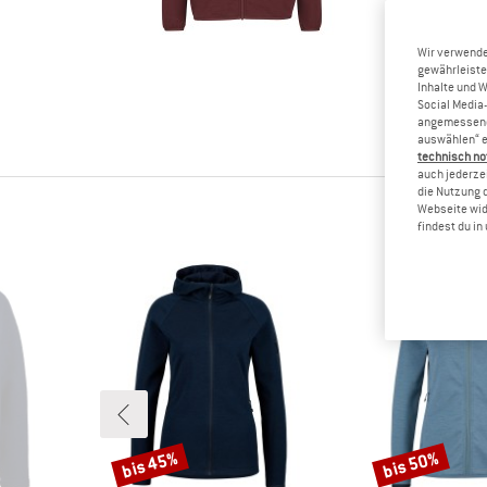
Du hast d
Händen g
zermürbe
Wir verwende
gewährleiste
Andere Be
Inhalte und 
Feedback 
Social Media-
ihnen.
angemessene 
auswählen“ e
technisch no
auch jederzei
die Nutzung 
BERGFR
Webseite wid
findest du i
bis 45%
bis 50%
Rabatt
Rabatt