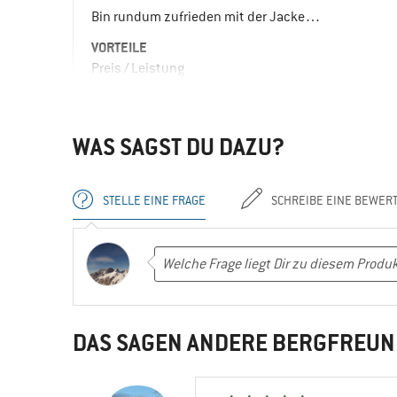
Bin rundum zufrieden mit der Jacke…
VORTEILE
Preis / Leistung
Robust
Farbe und Form schlicht
WAS SAGST DU DAZU?
EINSATZBEREICH
Reisen
STELLE EINE FRAGE
SCHREIBE EINE BEWER
Wandern
Camping
Freizeit
Ja, ich würde das Produkt einem Freund e
DAS SAGEN ANDERE BERGFREUN