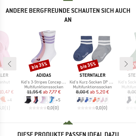
ANDERE BERGFREUNDE SCHAUTEN SICH AUCH
AN
bis 35%
bis 35%
35
Rabatt
Rabatt
Raba
MARKE
MARKE
MA
ALER
ADIDAS
STERNTALER
STE
Artikel
Artikel
Artikel
nenhut
Kid's 3-Stripes Concept Crew 3-Pack
Kid's Kurz-Socken DP Coolmax Rippe
Kid's Socken W
uktgruppe
Produktgruppe
Produktgruppe
Produkt
Multifunktionssocken
Multifunktionssocken
Multifu
eis
duzierter Preis
Preis
reduzierter Preis
Preis
reduzierter Preis
10,47 €
11,95 €
ab
7,77 €
8,00 €
ab
5,20 €
8,0
+
4
+
5
5,0
(
1
)
0,0
(
0
)
0,0
(
0
)
DIESE PRODUKTE PASSEN IDEAL DAZU