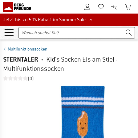
Zum Kundenkonto
Zum 
Zum Merkzettel.
Zum Produk
Jetzt bis zu 50% Rabatt im Sommer Sale
Jetzt bis zu 50% Rabatt im Sommer Sale »
Multifunktionssocken
STERNTALER
-
Kid's Socken Eis am Stiel -
Multifunktionssocken
(0)