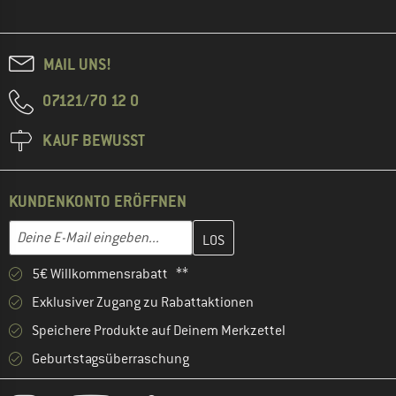
MAIL UNS!
07121/70 12 0
KAUF BEWUSST
KUNDENKONTO ERÖFFNEN
Gib hier deine E-Mail-Adresse ein und erstelle im nächsten Schri
E-Mail-Adresse
5€ Willkommensrabatt **
Exklusiver Zugang zu Rabattaktionen
Speichere Produkte auf Deinem Merkzettel
Geburtstagsüberraschung