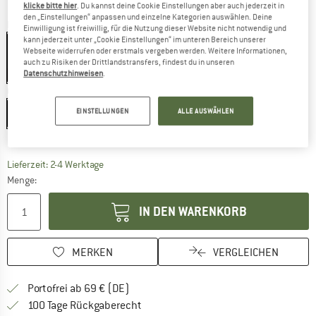
klicke bitte hier
. Du kannst deine Cookie Einstellungen aber auch jederzeit in
den „Einstellungen“ anpassen und einzelne Kategorien auswählen. Deine
Farbe:
Königsblau
Einwilligung ist freiwillig, für die Nutzung dieser Website nicht notwendig und
kann jederzeit unter „Cookie Einstellungen“ im unteren Bereich unserer
Webseite widerrufen oder erstmals vergeben werden. Weitere Informationen,
auch zu Risiken der Drittlandstransfers, findest du in unseren
Datenschutzhinweisen
.
20%
20%
Größe: EU
22
EINSTELLUNGEN
ALLE AUSWÄHLEN
EU
22
EU
26
EU
30
EU
34
Größentabelle
Der Link öffnet sich in einer Infobox und beinhaltet
Lieferzeit: 2-4 Werktage
Menge:
IN DEN WARENKORB
MERKEN
VERGLEICHEN
Finde mehr Informationen zu den Versan
Portofrei ab 69 € (DE)
Gehe hier zu den Rückgabe-Richtlinie
100 Tage Rückgaberecht