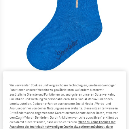
Detailansichten
Wir verwenden Cookies und vergleichbare Technologien, um die notwendigen
Funktionen unserer Website zu gewährleisten. Außerdem bieten wir
zusätzliche Dienste und Funktionen an, analysieren unseren Datenverkehr,
um Inhalte und Werbung zu personalisieren, bzw. Social Media-Funktionen
bereitzustellen. Dadurch erfahren auch unsere Social Media-, Werbe- und
Analysepartner von deiner Nutzung unserer Website; diese sitzen teilweise in
Ursprünglicher Preis :
Preis:
5,00
€
Drittländern ohne angemessene Garantien zum Schutz deiner Daten, etwa vor
dem Zugriff durch Behörden. Durch Anklicken von „Alle auswählen“ erklärst du
4,00
€
inkl. MwSt.
dich damit einverstanden, dass wir so verfahren.
Wenn du keine Cookies mit
Informationen zu den Versandkosten. Öffnet sich in ei
zzgl. Versandkosten
Ausnahme der technisch notwendigen Cookie akzeptieren möchtest, dann