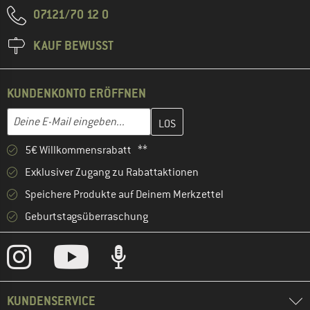
07121/70 12 0
KAUF BEWUSST
KUNDENKONTO ERÖFFNEN
Gib hier deine E-Mail-Adresse ein und erstelle im nächsten Schri
E-Mail-Adresse
5€ Willkommensrabatt **
Exklusiver Zugang zu Rabattaktionen
Speichere Produkte auf Deinem Merkzettel
Geburtstagsüberraschung
KUNDENSERVICE