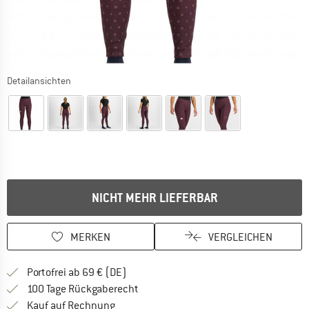
Detailansichten
NICHT MEHR LIEFERBAR
MERKEN
VERGLEICHEN
Finde mehr Informationen zu den Versan
Portofrei ab 69 € (DE)
Gehe hier zu den Rückgabe-Richtlinie
100 Tage Rückgaberecht
Finde die Zahlungs-Infos hier! Öffnet sich 
Kauf auf Rechnung