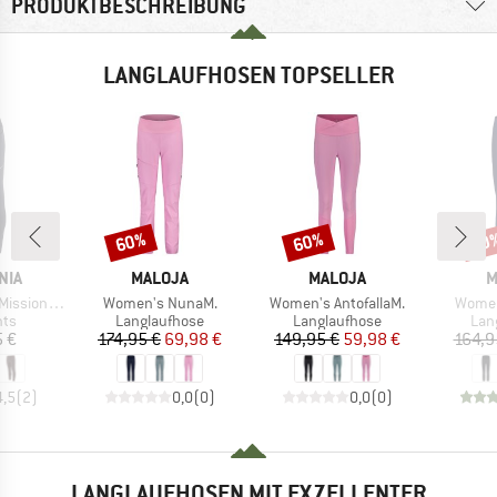
PRODUKTBESCHREIBUNG
LANGLAUFHOSEN TOPSELLER
60%
60%
60
Rabatt
Rabatt
Raba
MARKE
MARKE
M
NIA
MALOJA
MALOJA
M
Artikel
Artikel
Artikel
Tights 27''
Women's NunaM.
Women's AntofallaM.
Women
tgruppe
Produktgruppe
Produktgruppe
Pro
hts
Langlaufhose
Langlaufhose
Lan
eis
Preis
reduzierter Preis
Preis
reduzierter Preis
5 €
174,95 €
69,98 €
149,95 €
59,98 €
164,9
4,5
(
2
)
0,0
(
0
)
0,0
(
0
)
LANGLAUFHOSEN MIT EXZELLENTER