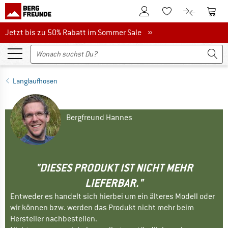
Zum Kundenkonto
Zum 
Zum Merkzettel.
Zum Produk
Jetzt bis zu 50% Rabatt im Sommer Sale
Jetzt bis zu 50% Rabatt im Sommer Sale »
Langlaufhosen
Bergfreund Hannes
"DIESES PRODUKT IST NICHT MEHR
LIEFERBAR."
Entweder es handelt sich hierbei um ein älteres Modell oder
wir können bzw. werden das Produkt nicht mehr beim
Hersteller nachbestellen.