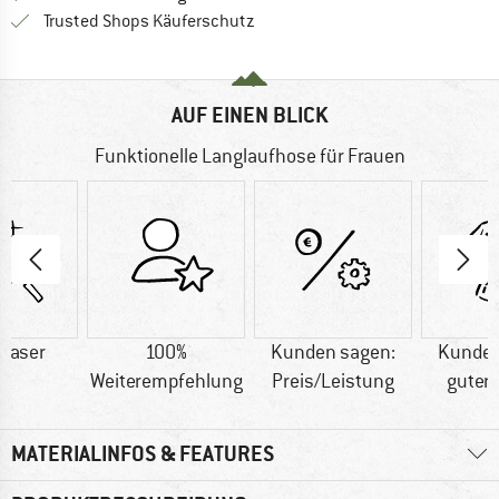
Finde alle Infos hier!
Trusted Shops Käuferschutz
AUF EINEN BLICK
Funktionelle Langlaufhose für Frauen
faser
100%
Kunden sagen:
Kunden
Weiterempfehlung
Preis/Leistung
guter 
MATERIALINFOS & FEATURES