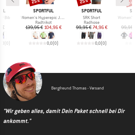
bis
25%
25%
Rabatt
Rabatt
Raba
MARKE
MARKE
MA
FUL
SPORTFUL
SPORTFUL
SP
Artikel
Artikel
Artikel
der Bib
Women's Hyperepic Jersey
SRK Short
Women's 
tgruppe
Produktgruppe
Produktgruppe
P
se
Radtrikot
Radhose
R
eis
Preis
reduzierter Preis
Preis
reduzierter Preis
 €
139,95 €
104,96 €
99,95 €
74,96 €
99,95 
0,0
(
0
)
0,0
(
0
)
0,0
(
0
)
Bergfreund Thomas - Versand
"Wir geben alles, damit Dein Paket schnell bei Dir
ankommt."