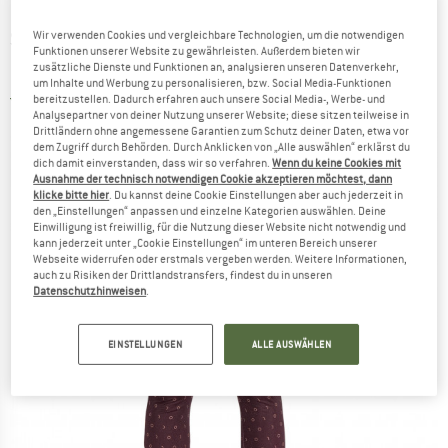
SPORTFUL
-
Women's Doro Tight -
Wir verwenden Cookies und vergleichbare Technologien, um die notwendigen
Funktionen unserer Website zu gewährleisten. Außerdem bieten wir
Langlaufhose
zusätzliche Dienste und Funktionen an, analysieren unseren Datenverkehr,
um Inhalte und Werbung zu personalisieren, bzw. Social Media-Funktionen
bereitzustellen. Dadurch erfahren auch unsere Social Media-, Werbe- und
5,0
(1)
Analysepartner von deiner Nutzung unserer Website; diese sitzen teilweise in
Drittländern ohne angemessene Garantien zum Schutz deiner Daten, etwa vor
dem Zugriff durch Behörden. Durch Anklicken von „Alle auswählen“ erklärst du
dich damit einverstanden, dass wir so verfahren.
Wenn du keine Cookies mit
Ausnahme der technisch notwendigen Cookie akzeptieren möchtest, dann
klicke bitte hier
. Du kannst deine Cookie Einstellungen aber auch jederzeit in
den „Einstellungen“ anpassen und einzelne Kategorien auswählen. Deine
Einwilligung ist freiwillig, für die Nutzung dieser Website nicht notwendig und
kann jederzeit unter „Cookie Einstellungen“ im unteren Bereich unserer
Webseite widerrufen oder erstmals vergeben werden. Weitere Informationen,
auch zu Risiken der Drittlandstransfers, findest du in unseren
Datenschutzhinweisen
.
EINSTELLUNGEN
ALLE AUSWÄHLEN