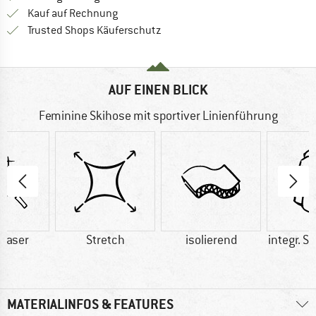
Finde die Zahlungs-Infos hier! Öffnet sich 
Kauf auf Rechnung
Finde alle Infos hier!
Trusted Shops Käuferschutz
AUF EINEN BLICK
Feminine Skihose mit sportiver Linienführung
faser
Stretch
isolierend
integr. 
MATERIALINFOS & FEATURES