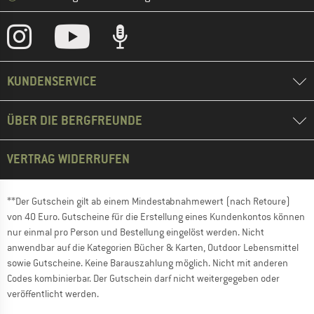
KUNDENSERVICE
ÜBER DIE BERGFREUNDE
VERTRAG WIDERRUFEN
**Der Gutschein gilt ab einem Mindestabnahmewert (nach Retoure)
von 40 Euro. Gutscheine für die Erstellung eines Kundenkontos können
nur einmal pro Person und Bestellung eingelöst werden. Nicht
anwendbar auf die Kategorien Bücher & Karten, Outdoor Lebensmittel
sowie Gutscheine. Keine Barauszahlung möglich. Nicht mit anderen
Codes kombinierbar. Der Gutschein darf nicht weitergegeben oder
veröffentlicht werden.