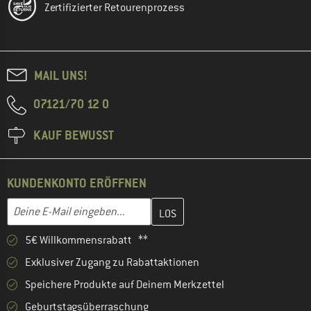
Zertifizierter Retourenprozess
MAIL UNS!
07121/70 12 0
KAUF BEWUSST
KUNDENKONTO ERÖFFNEN
Gib hier deine E-Mail-Adresse ein und erstelle im nächsten Schri
E-Mail-Adresse
5€ Willkommensrabatt **
Exklusiver Zugang zu Rabattaktionen
Speichere Produkte auf Deinem Merkzettel
Geburtstagsüberraschung