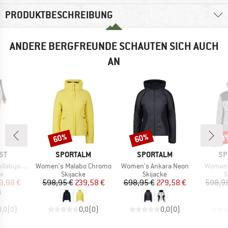
PRODUKTBESCHREIBUNG
ANDERE BERGFREUNDE SCHAUTEN SICH AUCH
AN
60%
60%
60
Rabatt
Rabatt
Raba
MARKE
MARKE
MA
ST
SPORTALM
SPORTALM
SP
Artikel
Artikel
Artikel
 Snowpants
Women's Malabo Chromo
Women's Ankara Neon
Women'
ktgruppe
Produktgruppe
Produktgruppe
P
se
Skijacke
Skijacke
S
eis
duzierter Preis
Preis
reduzierter Preis
Preis
reduzierter Preis
9,98 €
598,95 €
239,58 €
698,95 €
279,58 €
598,9
0,0
(
0
)
0,0
(
0
)
0,0
(
0
)