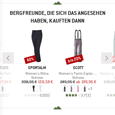
BERGFREUNDE, DIE SICH DAS ANGESEHEN
HABEN, KAUFTEN DANN
bis 20%
60%
50
Rabatt
Rabatt
Raba
MARKE
MARKE
M
ITUDE
SPORTALM
SCOTT
O
Artikel
Artikel
Artikel
ie Pant
Women's Wilna
Women's Pants Explorair 3L
Women's 3L 
ktgruppe
Produktgruppe
Produktgruppe
P
se
Skihose
Skihose
S
eis
duzierter Preis
Preis
reduzierter Preis
Preis
reduzierter Preis
07,98 €
398,95 €
159,58 €
249,95 €
ab
199,96 €
549,9
+
3
5,0
(
1
)
0,0
(
0
)
3,7
(
3
)