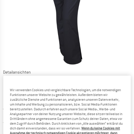
Detailansichten
Wir verwenden Cookies und vergleichbare Technologien, um die notwendigen
Funktionen unserer Website zu gewährleisten. Außerdem bieten wir
zusätzliche Dienste und Funktionen an, analysieren unseren Datenverkehr,
um Inhalte und Werbung zu personalisieren, bzw. Social Media-Funktionen
Ursprünglicher Preis :
Preis:
398,95
€
bereitzustellen. Dadurch erfahren auch unsere Social Media-, Werbe- und
Analysepartner von deiner Nutzung unserer Website; diese sitzen teilweise in
159,58
€
inkl. MwSt.
Drittländern ohne angemessene Garantien zum Schutz deiner Daten, etwa vor
Deutschland. Informationen zu den Ver
Versandkostenfrei
(DE)
dem Zugriff durch Behörden. Durch Anklicken von „Alle auswählen“ erklärst du
dich damit einverstanden, dass wir so verfahren.
Wenn du keine Cookies mit
Ausnahme der technisch notwendigen Cookie akzeptieren möchtest, dann