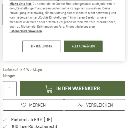
Farbe:
Black
klicke bitte hier
. Du kannst deine Cookie Einstellungen aber auch jederzeit in
den „Einstellungen“ anpassen und einzelne Kategorien auswählen. Deine
Einwilligung ist freiwillig, für die Nutzung dieser Website nicht notwendig und
kann jederzeit unter „Cookie Einstellungen“ im unteren Bereich unserer
60%
60%
Webseite widerrufen oder erstmals vergeben werden. Weitere Informationen,
auch zu Risiken der Drittlandstransfers, findest du in unseren
Größe wählen:
Datenschutzhinweisen
.
EU
34
EU
36
EU
38
EU
40
EU
42
EU
44
EINSTELLUNGEN
ALLE AUSWÄHLEN
EU
46
EU
48
EU
50
Größentabelle
Der Link öffnet sich in einer Infobox und beinhaltet
Lieferzeit: 2-4 Werktage
Menge:
IN DEN WARENKORB
MERKEN
VERGLEICHEN
Finde mehr Informationen zu den Versan
Portofrei ab 69 € (DE)
Gehe hier zu den Rückgabe-Richtlinie
100 Tage Rückgaberecht