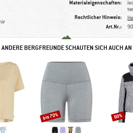
Materialeigenschaften:
is
te
Rechtlicher Hinweis:
He
mir
Art.Nr.:
90
ANDERE BERGFREUNDE SCHAUTEN SICH AUCH AN
bis 70%
60%
Rabatt
Rabatt