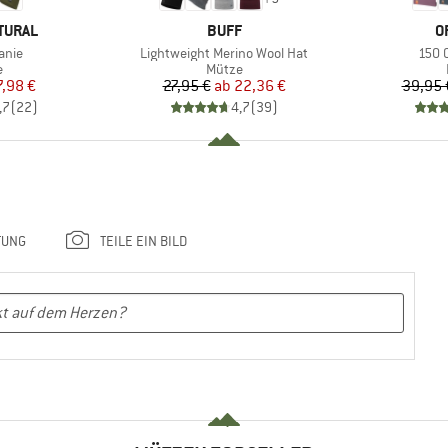
MARKE
M
TURAL
BUFF
O
Artikel
Artik
eanie
Lightweight Merino Wool Hat
150 
ktgruppe
Produktgruppe
e
Mütze
eis
duzierter Preis
Preis
reduzierter Preis
7,98 €
27,95 €
ab
22,36 €
39,95 
,7
(
22
)
4,7
(
39
)
TUNG
TEILE EIN BILD