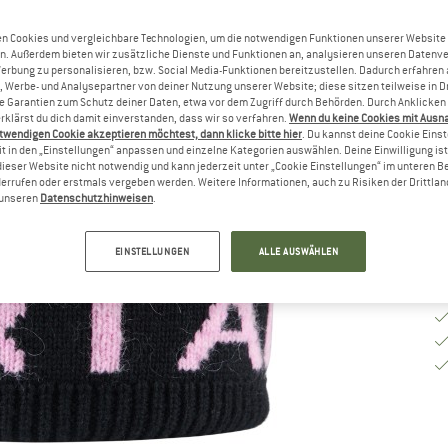
G
n Cookies und vergleichbare Technologien, um die notwendigen Funktionen unserer Website
n. Außerdem bieten wir zusätzliche Dienste und Funktionen an, analysieren unseren Datenv
Werbung zu personalisieren, bzw. Social Media-Funktionen bereitzustellen. Dadurch erfahren
, Werbe- und Analysepartner von deiner Nutzung unserer Website; diese sitzen teilweise in D
Garantien zum Schutz deiner Daten, etwa vor dem Zugriff durch Behörden. Durch Anklicken 
Li
rklärst du dich damit einverstanden, dass wir so verfahren.
Wenn du keine Cookies mit Ausn
twendigen Cookie akzeptieren möchtest, dann klicke bitte hier
. Du kannst deine Cookie Eins
M
t in den „Einstellungen“ anpassen und einzelne Kategorien auswählen. Deine Einwilligung ist f
dieser Website nicht notwendig und kann jederzeit unter „Cookie Einstellungen“ im unteren B
errufen oder erstmals vergeben werden. Weitere Informationen, auch zu Risiken der Drittlan
n unseren
Datenschutzhinweisen
.
EINSTELLUNGEN
ALLE AUSWÄHLEN