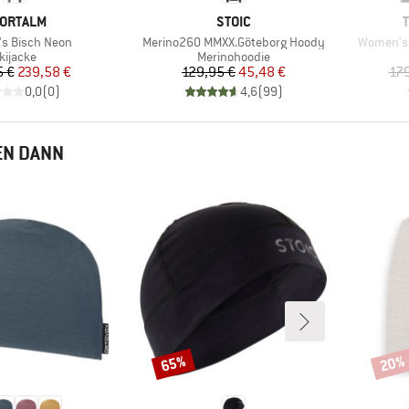
RKE
MARKE
ORTALM
STOIC
Artikel
Artikel
s Bisch Neon
Merino260 MMXX.Göteborg Hoody
Women's 
roduktgruppe
Produktgruppe
kijacke
Merinohoodie
Preis
reduzierter Preis
Preis
reduzierter Preis
5 €
239,58 €
129,95 €
45,48 €
179
0,0
(
0
)
4,6
(
99
)
EN DANN
65%
20%
Rabatt
Rabat