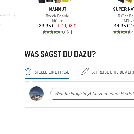
MARKE
MARKE
MAMMUT
SUPER.NA
Artikel
Artikel
dalen Beanie
Tweak Beanie
Riffler B
uppe
Produktgruppe
Produ
Mütze
Mütz
rter Preis
Preis
reduzierter Preis
Pr
re
€
29,95 €
ab
14,98 €
44,95 €
1
)
4,8
(
4
)
4
WAS SAGST DU DAZU?
STELLE EINE FRAGE
SCHREIBE EINE BEWER