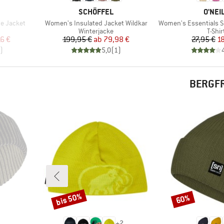
MARKE
MARK
SCHÖFFEL
O'NEI
Artikel
Artikel
ne Jacket
Women's Insulated Jacket Wildkar
Women's Essentials S
e
Produktgruppe
Produ
Winterjacke
T-Shir
rter Preis
Preis
reduzierter Preis
Pr
re
6 €
199,95 €
ab
79,98 €
27,95 €
18
)
5,0
(
1
)
BERGFR
bis 50%
60%
Rabatt
Rabatt
+
2