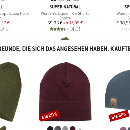
E
MARKE
MA
LL
SUPER.NATURAL
SP
Artikel
Artikel
cript Scoop Neck
Women's Liquid Flow Shorts
Women'
ktgruppe
Produktgruppe
P
t
Shorts
S
eis
duzierter Preis
Preis
reduzierter Preis
,17 €
59,95 €
ab
17,99 €
598,9
4,0
(
1
)
4,3
(
15
)
EUNDE, DIE SICH DAS ANGESEHEN HABEN, KAUFT
bis 20%
bis 50%
Rabatt
Rabatt
+
5