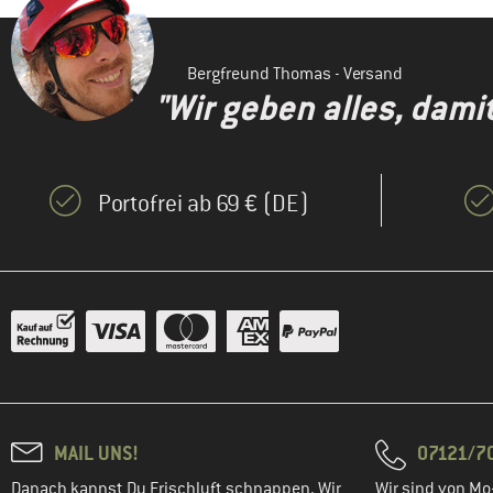
Bergfreund Thomas - Versand
"Wir geben alles, dami
Portofrei ab 69 € (DE)
MAIL UNS!
07121/70
Danach kannst Du Frischluft schnappen. Wir
Wir sind von Mo-