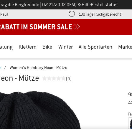
Ruf uns an unter
Frag die Bergfreunde
|
07121/70 12 0
FAQ & Hilfe
Bestellstatus
Finde die Zahlungs-Infos hier! Öffnet sich in einer Infobox
Gehe h
kauf
100 Tage Rückgaberecht
stung
Klettern
Bike
Winter
Alle Sportarten
Mark
n
/
Women's Hamburg Neon - Mütze
eon - Mütze
(0)
Ur
Pr
9
zz
Fa