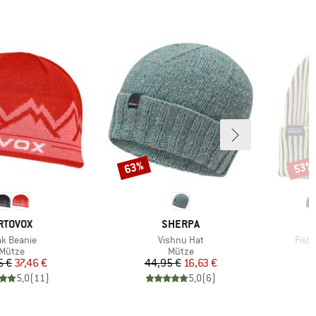
63%
53%
Rabatt
Rabat
ARKE
MARKE
RTOVOX
SHERPA
ikel
Artikel
Artik
k Beanie
Vishnu Hat
Fish
Produktgruppe
Produktgruppe
Mütze
Mütze
Preis
reduzierter Preis
Preis
reduzierter Preis
5 €
37,46 €
44,95 €
16,63 €
5,0
(
11
)
5,0
(
6
)