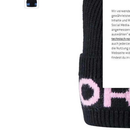
Wir verwende
gewährleiste
Inhalte und 
Social Media-
angemessene 
auswählen“ e
technisch no
auch jederzei
die Nutzung 
Webseite wid
findest du i