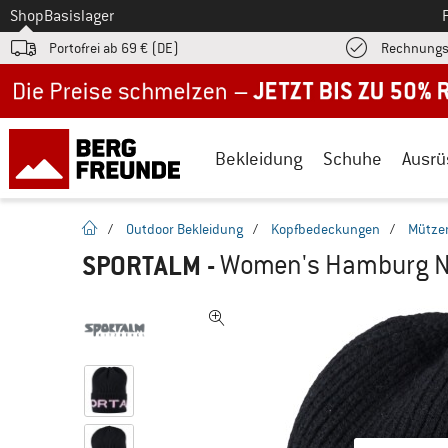
Zum
Shop
Basislager
Portofrei ab 69 € (DE)
Rechnungs
Jetzt bis zu 50% Rabatt im Sommer Sale
Bekleidung
Schuhe
Ausrü
Startseite
/
Outdoor Bekleidung
/
Kopfbedeckungen
/
Mütze
SPORTALM
-
Women's Hamburg N