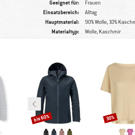
Geeignet für:
Frauen
Einsatzbereich:
Alltag
Hauptmaterial:
90% Wolle, 10% Kasch
Materialtyp:
Wolle, Kaschmir
bis 60%
30%
Rabatt
Rabatt
1