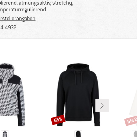
olierend, atmungsaktiv, stretchy,
mperaturregulierend
rstellerangaben
4-4932
bis 
65%
Rabatt
Rabat