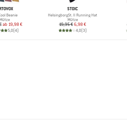
ARKE
MARKE
RTOVOX
STOIC
el
Artikel
Cool Beanie
HelsingborgSt. II Running Hat
Produktgruppe
Produktgruppe
Mütze
Mütze
Preis
reduzierter Preis
Preis
reduzierter Preis
€
ab
19,98 €
19,95 €
6,98 €
5,0
(
4
)
4,0
(
3
)