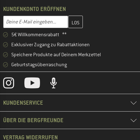
KUNDENKONTO ERÖFFNEN
Gib hier deine E-Mail-Adresse ein und erstelle im nächsten Schri
E-Mail-Adresse
5€ Willkommensrabatt **
Exklusiver Zugang zu Rabattaktionen
Speichere Produkte auf Deinem Merkzettel
Geburtstagsüberraschung
KUNDENSERVICE
ÜBER DIE BERGFREUNDE
VERTRAG WIDERRUFEN