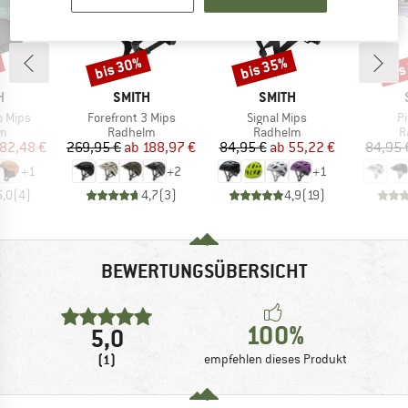
bis 30%
bis 35%
bis
Rabatt
Rabatt
Raba
E
MARKE
MARKE
H
SMITH
SMITH
Artikel
Artikel
Ar
o Mips
Forefront 3 Mips
Signal Mips
Pi
ktgruppe
Produktgruppe
Produktgruppe
P
lm
Radhelm
Radhelm
R
eis
duzierter Preis
Preis
reduzierter Preis
Preis
reduzierter Preis
82,48 €
269,95 €
ab
188,97 €
84,95 €
ab
55,22 €
84,95 
+
1
+
2
+
1
5,0
(
4
)
4,7
(
3
)
4,9
(
19
)
BEWERTUNGSÜBERSICHT
100%
5,0
(1)
empfehlen dieses Produkt