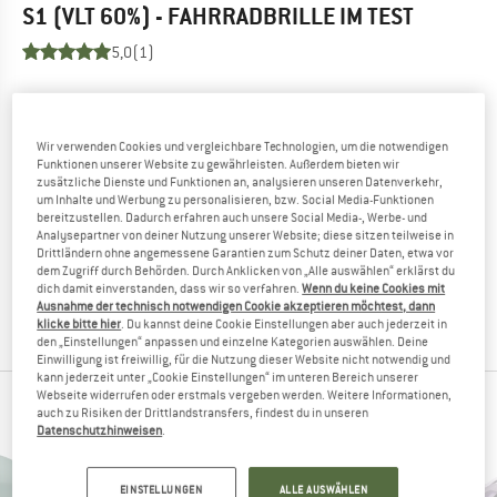
S1 (VLT 60%) - FAHRRADBRILLE
IM TEST
5,0
(1)
DU KENNST DIESES PRODUKT?
Du hast dieses Produkt schon in den Händen gehalten?
Wir verwenden Cookies und vergleichbare Technologien, um die notwendigen
Geschunden und zermürben wollen?
Funktionen unserer Website zu gewährleisten. Außerdem bieten wir
Andere Bergfreunde freuen sich, Dein Feedback zu lesen -
zusätzliche Dienste und Funktionen an, analysieren unseren Datenverkehr,
um Inhalte und Werbung zu personalisieren, bzw. Social Media-Funktionen
teile es mit ihnen.
bereitzustellen. Dadurch erfahren auch unsere Social Media-, Werbe- und
Analysepartner von deiner Nutzung unserer Website; diese sitzen teilweise in
Drittländern ohne angemessene Garantien zum Schutz deiner Daten, etwa vor
BEWERTUNG SCHREIBEN
dem Zugriff durch Behörden. Durch Anklicken von „Alle auswählen“ erklärst du
dich damit einverstanden, dass wir so verfahren.
Wenn du keine Cookies mit
Ausnahme der technisch notwendigen Cookie akzeptieren möchtest, dann
PRODUKT KAUFEN
klicke bitte hier
. Du kannst deine Cookie Einstellungen aber auch jederzeit in
den „Einstellungen“ anpassen und einzelne Kategorien auswählen. Deine
Einwilligung ist freiwillig, für die Nutzung dieser Website nicht notwendig und
kann jederzeit unter „Cookie Einstellungen“ im unteren Bereich unserer
Webseite widerrufen oder erstmals vergeben werden. Weitere Informationen,
BELIEBTESTE PRODUKTE VON SMITH
auch zu Risiken der Drittlandstransfers, findest du in unseren
Datenschutzhinweisen
.
EINSTELLUNGEN
ALLE AUSWÄHLEN