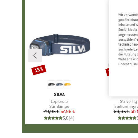
Wir verwende
gewährleiste
Inhalte und 
Social Media-
angemessene 
auswählen“ e
technisch no
auch jederzei
die Nutzung 
Webseite wid
findest du i
bis 25%
15%
Rabatt
Rabatt
MARKE
SILVA
MAR
SILV
Artikel
Explore 5
Artikel
Strive Fly
Produktgruppe
Stirnlampe
Produktgrup
Trailrunning
79,95 €
Preis
reduzierter Preis
67,96 €
69,95 €
ab
Pr
re
5,0
(
4
)