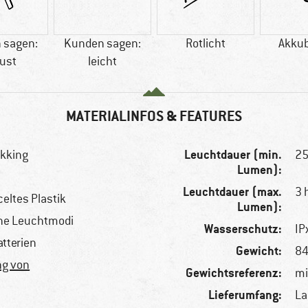
 sagen:
Kunden sagen:
Rotlicht
Akkub
ust
leicht
MATERIALINFOS & FEATURES
Leuchtdauer (min.
ekking
25
Lumen):
Leuchtdauer (max.
3 
eltes Plastik
Lumen):
ene Leuchtmodi
Wasserschutz:
IP
atterien
Gewicht:
84
ng von
Gewichtsreferenz:
mi
Lieferumfang:
La