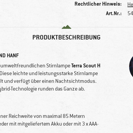
Rechtlicher Hinweis:
He
Art.Nr.:
54
PRODUKTBESCHREIBUNG
ND HANF
Terra Scout H
er umweltfreundlichen Stirnlampe
Diese leichte und leistungsstarke Stirnlampe
elt und verfügt über einen Nachtsichtmodus.
ybrid-Technologie runden das Ganze ab.
ner Reichweite von maximal 85 Metern
der mit mitgeliefertem Akku oder mit 3 x AAA-