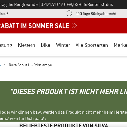
Ruf uns an unter
Frag die Bergfreunde
|
07121/70 12 0
FAQ & Hilfe
Bestellstatus
Finde die Zahlungs-Infos hier! Öffnet sich in einer Infobox
Gehe h
kauf
100 Tage Rückgaberecht
stung
Klettern
Bike
Winter
Alle Sportarten
Mark
n
/
Terra Scout H - Stirnlampe
"DIESES PRODUKT IST NICHT MEHR L
ll oder wir können bzw. werden das Produkt nicht mehr beim Herste
rnativen für Dich parat:
BELIEBTESTE PRODUKTE VON SILVA