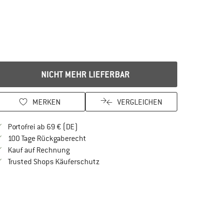
NICHT MEHR LIEFERBAR
MERKEN
VERGLEICHEN
Finde mehr Informationen zu den Versandkos
Portofrei ab 69 € (DE)
Gehe hier zu den Rückgabe-Richtlinien Öf
100 Tage Rückgaberecht
Finde die Zahlungs-Infos hier! Öffnet sich in 
Kauf auf Rechnung
Finde alle Infos hier!
Trusted Shops Käuferschutz