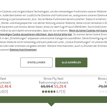
n Cookies und vergleichbare Technologien, um die notwendigen Funktionen unserer Website
n. Außerdem bieten wir zusätzliche Dienste und Funktionen an, analysieren unseren Datenv
Werbung zu personalisieren, bzw. Social Media-Funktionen bereitzustellen. Dadurch erfahren
, Werbe- und Analysepartner von deiner Nutzung unserer Website; diese sitzen teilweise in D
Garantien zum Schutz deiner Daten, etwa vor dem Zugriff durch Behörden. Durch Anklicken 
rklärst du dich damit einverstanden, dass wir so verfahren.
Wenn du keine Cookies mit Ausn
twendigen Cookie akzeptieren möchtest, dann klicke bitte hier
. Du kannst deine Cookie Eins
t in den „Einstellungen“ anpassen und einzelne Kategorien auswählen. Deine Einwilligung ist f
dieser Website nicht notwendig und kann jederzeit unter „Cookie Einstellungen“ im unteren B
errufen oder erstmals vergeben werden. Weitere Informationen, auch zu Risiken der Drittlan
n unseren
Datenschutzhinweisen
.
21%
5%
Rabatt
Rabatt
EINSTELLUNGEN
ALLE AUSWÄHLEN
KE
A
MARKE
SILVA
 Vest
Artikel
Strive Fly Vest
Artikel
Binocu
pe
rucksack
Produktgruppe
Trailrunningrucksack
P
F
eis
duzierter Preis
52,46 €
69,95 €
Preis
reduzierter Preis
55,26 €
79,9
5,0
(
3
)
4,7
(
3
)