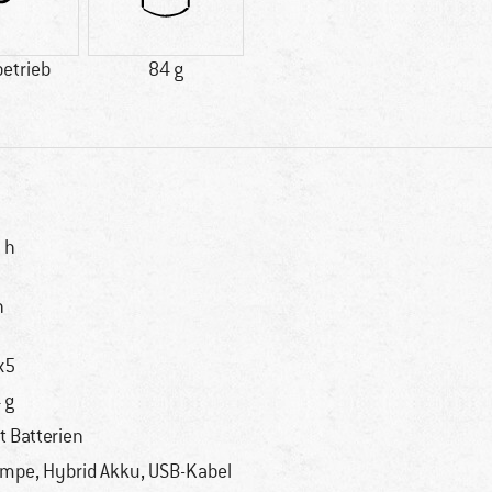
etrieb
84 g
 h
h
x5
 g
t Batterien
mpe, Hybrid Akku, USB-Kabel