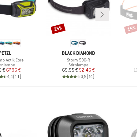
25%
15%
Rabatt
Rabat
MARKE
MARKE
PETZL
BLACK DIAMOND
Artikel
p Actik Core
Storm 500-R
oduktgruppe
Produktgruppe
irnlampe
Stirnlampe
Preis
reduzierter Preis
Preis
reduzierter Preis
5 €
67,96 €
69,95 €
52,46 €
1
4,4
(
11
)
3,9
(
14
)