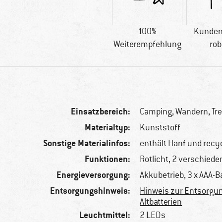
100%
Kunden
Weiterempfehlung
rob
Einsatzbereich:
Camping, Wandern, Tr
Materialtyp:
Kunststoff
Sonstige Materialinfos:
enthält Hanf und recyc
Funktionen:
Rotlicht, 2 verschied
Energieversorgung:
Akkubetrieb, 3 x AAA-B
Entsorgungshinweis:
Hinweis zur Entsorgu
Altbatterien
Leuchtmittel:
2 LEDs