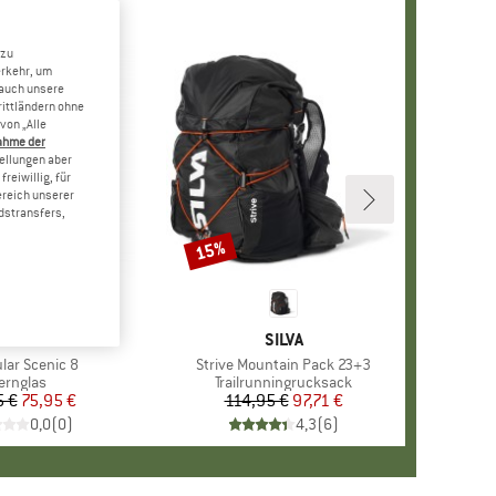
 zu
erkehr, um
 auch unsere
rittländern ohne
von „Alle
ahme der
tellungen aber
reiwillig, für
ereich unserer
dstransfers,
15%
Rabatt
MARKE
SILVA
MARKE
SILVA
lar Scenic 8
Artikel
Strive Mountain Pack 23+3
roduktgruppe
ernglas
Produktgruppe
Trailrunningrucksack
5 €
Preis
reduzierter Preis
75,95 €
114,95 €
Preis
reduzierter Preis
97,71 €
0,0
(
0
)
4,3
(
6
)