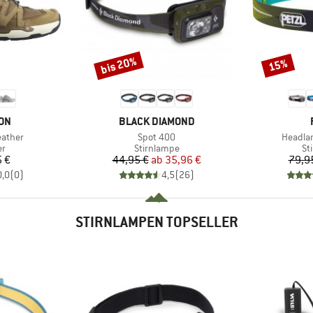
bis 20%
15%
Rabatt
Rabatt
MARKE
ON
BLACK DIAMOND
Artikel
Artikel
eather
Spot 400
Headlam
ktgruppe
Produktgruppe
Pr
er
Stirnlampe
St
eis
Preis
reduzierter Preis
5 €
44,95 €
ab
35,96 €
79,9
0,0
(
0
)
4,5
(
26
)
STIRNLAMPEN TOPSELLER