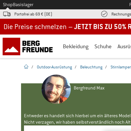
Zum
Shop
Basislager
Portofrei ab 69 € (DE)
Rechnungs
Jetzt bis zu 50% Rabatt im Sommer Sale
Bekleidung
Schuhe
Ausrü
Startseite
/
Outdoor-Ausrüstung
/
Beleuchtung
/
Stirnlampe
Bergfreund Max
Entweder es handelt sich hierbei um ein älteres Mode
Nicht verzagen, wir haben selbstverständlich noch Alte