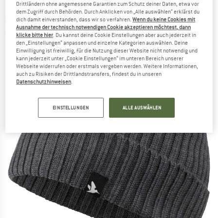
Drittländern ohne angemessene Garantien zum Schutz deiner Daten, etwa vor
dem Zugriff durch Behörden. Durch Anklicken von „Alle auswählen“ erklärst du
SEELAND
-
Norite Mütze - Mütze
dich damit einverstanden, dass wir so verfahren.
Wenn du keine Cookies mit
Ausnahme der technisch notwendigen Cookie akzeptieren möchtest, dann
(0)
klicke bitte hier
. Du kannst deine Cookie Einstellungen aber auch jederzeit in
den „Einstellungen“ anpassen und einzelne Kategorien auswählen. Deine
Einwilligung ist freiwillig, für die Nutzung dieser Website nicht notwendig und
kann jederzeit unter „Cookie Einstellungen“ im unteren Bereich unserer
Webseite widerrufen oder erstmals vergeben werden. Weitere Informationen,
auch zu Risiken der Drittlandstransfers, findest du in unseren
Datenschutzhinweisen
.
EINSTELLUNGEN
ALLE AUSWÄHLEN