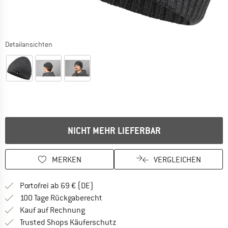
Detailansichten
NICHT MEHR LIEFERBAR
MERKEN
VERGLEICHEN
Finde mehr Informationen zu den Versan
Portofrei ab 69 € (DE)
Gehe hier zu den Rückgabe-Richtlinie
100 Tage Rückgaberecht
Finde die Zahlungs-Infos hier! Öffnet sich 
Kauf auf Rechnung
Finde alle Infos hier!
Trusted Shops Käuferschutz