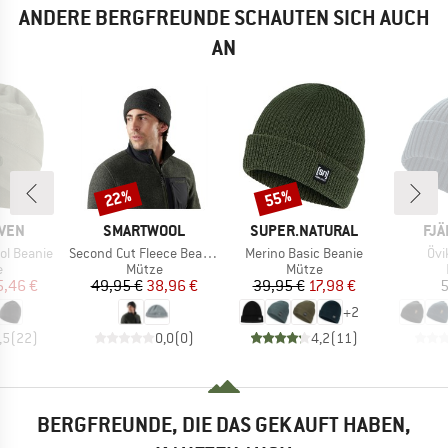
ANDERE BERGFREUNDE SCHAUTEN SICH AUCH
AN
22%
55%
Rabatt
Rabatt
MARKE
MARKE
MA
ÄVEN
SMARTWOOL
SUPER.NATURAL
FJÄ
Artikel
Artikel
Arti
ol Beanie
Second Cut Fleece Beanie
Merino Basic Beanie
Övi
ktgruppe
Produktgruppe
Produktgruppe
e
Mütze
Mütze
eis
duzierter Preis
Preis
reduzierter Preis
Preis
reduzierter Preis
5,46 €
49,95 €
38,96 €
39,95 €
17,98 €
5
+
2
,5
(
22
)
0,0
(
0
)
4,2
(
11
)
BERGFREUNDE, DIE DAS GEKAUFT HABEN,