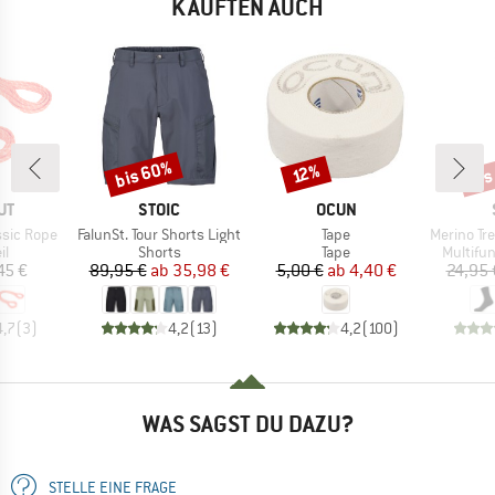
KAUFTEN AUCH
bis 60%
bis
Rabatt
Rabatt
Raba
12%
E
MARKE
MARKE
UT
STOIC
OCUN
Artikel
Artikel
Artikel
ssic Rope
FalunSt. Tour Shorts Light
Tape
Merino Trekki
ktgruppe
Produktgruppe
Produktgruppe
Produkt
il
Shorts
Tape
Multifu
eis
Preis
reduzierter Preis
Preis
reduzierter Preis
45 €
89,95 €
ab
35,98 €
5,00 €
ab
4,40 €
24,95 
4,7
(
3
)
4,2
(
13
)
4,2
(
100
)
WAS SAGST DU DAZU?
STELLE EINE FRAGE