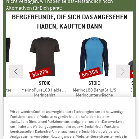
Nicht verzagen, wir haben selbstverständlich noch
Alternativen für Dich parat:
BERGFREUNDE, DIE SICH DAS ANGESEHEN
HABEN, KAUFTEN DANN
bis 27%
bis 35%
50
Rabatt
Rabatt
Raba
KE
C
MARKE
STOIC
MARKE
STOIC
MA
SM
 Gaiter
Artikel
MerinoPure180 HaldenSt. T-Shirt
Artikel
Merino180 BengtSt. L/S
Artik
Cozy
gruppe
hen
Produktgruppe
Merinoshirt
Produktgruppe
Merinounterwäsche
eis
duzierter Preis
7,48 €
84,95 €
ab
Preis
reduzierter Preis
62,01 €
94,95 €
ab
Preis
reduzierter Preis
61,72 €
34,9
+
1
+
9
Wir verwenden Cookies und vergleichbare Technologien, um die notwendigen
3,8
(
8
)
5,0
(
3
)
4,8
(
73
)
Funktionen unserer Website zu gewährleisten. Außerdem bieten wir
zusätzliche Dienste und Funktionen an, analysieren unseren Datenverkehr,
um Inhalte und Werbung zu personalisieren, bzw. Social Media-Funktionen
bereitzustellen. Dadurch erfahren auch unsere Social Media-, Werbe- und
Analysepartner von deiner Nutzung unserer Website; diese sitzen teilweise in