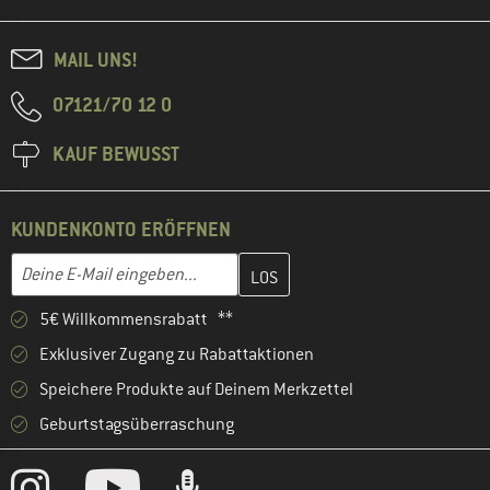
MAIL UNS!
07121/70 12 0
KAUF BEWUSST
KUNDENKONTO ERÖFFNEN
Gib hier deine E-Mail-Adresse ein und erstelle im nächsten Schri
E-Mail-Adresse
5€ Willkommensrabatt **
Exklusiver Zugang zu Rabattaktionen
Speichere Produkte auf Deinem Merkzettel
Geburtstagsüberraschung