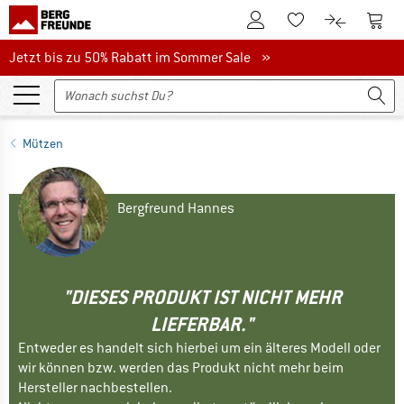
Zum Kundenkonto
Zum 
Zum Merkzettel.
Zum Produk
Jetzt bis zu 50% Rabatt im Sommer Sale
Jetzt bis zu 50% Rabatt im Sommer Sale »
Mützen
Bergfreund Hannes
"DIESES PRODUKT IST NICHT MEHR
LIEFERBAR."
Entweder es handelt sich hierbei um ein älteres Modell oder
wir können bzw. werden das Produkt nicht mehr beim
Hersteller nachbestellen.