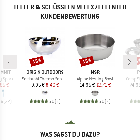
TELLER & SCHÜSSELN MIT EXZELLENTER
KUNDENBEWERTUNG
15%
15%
15
Rabatt
Rabatt
Raba
MARKE
MARKE
M
UMMIT
ORIGIN OUTDOORS
MSR
P
Artikel
Artikel
Artikel
y Spork
Edelstahl Thermo Schüssel
Alpine Nesting Bowl
CampFir
eis
duzierter Preis
Preis
reduzierter Preis
Preis
reduzierter Preis
85 €
9,95 €
8,46 €
14,95 €
12,71 €
74,9
,6
(
22
)
5,0
(
5
)
5,0
(
7
)
WAS SAGST DU DAZU?