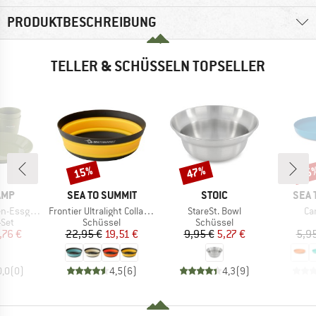
PRODUKTBESCHREIBUNG
TELLER & SCHÜSSELN TOPSELLER
15%
47%
15
Rabatt
Rabatt
Raba
MARKE
MARKE
MAR
AMP
SEA TO SUMMIT
STOIC
SEA 
Artikel
Artikel
Art
sgeschirr
Frontier Ultralight Collapsible Bowl
StareSt. Bowl
Ca
gruppe
Produktgruppe
Produktgruppe
-Set
Schüssel
Schüssel
eis
duzierter Preis
Preis
reduzierter Preis
Preis
reduzierter Preis
,76 €
22,95 €
19,51 €
9,95 €
5,27 €
5,9
0,0
(
0
)
4,5
(
6
)
4,3
(
9
)