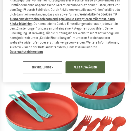
Analysepartner von deiner Nutzung unserer Website; diese sitzen teilweise in
Drittländern ohne angemessene Garantien zum Schutz deiner Daten, etwa vor
SEA TO SUMMIT
-
dem Zugriff durch Behörden. Durch Anklicken von „Alle auswählen“ erklärst du
Passage Dinnerware Set 2
dich damit einverstanden, dass wir so verfahren.
Wenn du keine Cookies mit
Person (14 Piece) - Geschirr-Set
Ausnahme der technisch notwendigen Cookie akzeptieren möchtest, dann
klicke bitte hier
. Du kannst deine Cookie Einstellungen aber auch jederzeit in
den „Einstellungen“ anpassen und einzelne Kategorien auswählen. Deine
(0)
Einwilligung ist freiwillig, für die Nutzung dieser Website nicht notwendig und
kann jederzeit unter „Cookie Einstellungen“ im unteren Bereich unserer
Webseite widerrufen oder erstmals vergeben werden. Weitere Informationen,
auch zu Risiken der Drittlandstransfers, findest du in unseren
Datenschutzhinweisen
.
EINSTELLUNGEN
ALLE AUSWÄHLEN