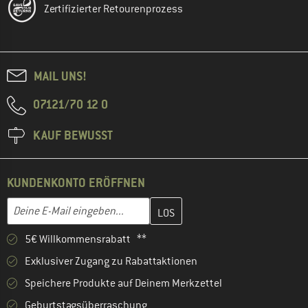
Zertifizierter Retourenprozess
MAIL UNS!
07121/70 12 0
KAUF BEWUSST
KUNDENKONTO ERÖFFNEN
Gib hier deine E-Mail-Adresse ein und erstelle im nächsten Schri
E-Mail-Adresse
5€ Willkommensrabatt **
Exklusiver Zugang zu Rabattaktionen
Speichere Produkte auf Deinem Merkzettel
Geburtstagsüberraschung