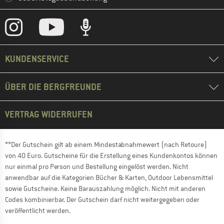
KUNDENSERVICE
ÜBER DIE BERGFREUNDE
VERTRAG WIDERRUFEN
**Der Gutschein gilt ab einem Mindestabnahmewert (nach Retoure)
von 40 Euro. Gutscheine für die Erstellung eines Kundenkontos können
nur einmal pro Person und Bestellung eingelöst werden. Nicht
anwendbar auf die Kategorien Bücher & Karten, Outdoor Lebensmittel
sowie Gutscheine. Keine Barauszahlung möglich. Nicht mit anderen
Codes kombinierbar. Der Gutschein darf nicht weitergegeben oder
veröffentlicht werden.