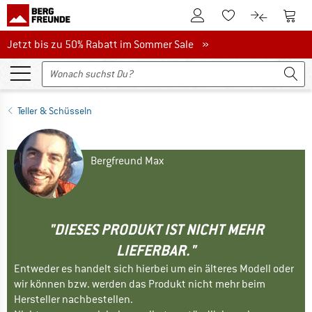
Zum Kundenkonto
Zum 
Zum Merkzettel.
Zum Produk
Jetzt bis zu 50% Rabatt im Sommer Sale
Jetzt bis zu 50% Rabatt im Sommer Sale »
Teller & Schüsseln
Bergfreund Max
"DIESES PRODUKT IST NICHT MEHR
LIEFERBAR."
Entweder es handelt sich hierbei um ein älteres Modell oder
wir können bzw. werden das Produkt nicht mehr beim
Hersteller nachbestellen.