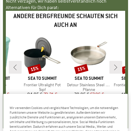
Nicht verzagen, wir haben selbstverständlich noch
Alternativen für Dich parat:
ANDERE BERGFREUNDE SCHAUTEN SICH
AUCH AN
15%
15%
15
Rabatt
Rabatt
Raba
UMMIT
MARKE
SEA TO SUMMIT
MARKE
SEA TO SUMMIT
MAR
SEA 
 Cup
Artikel
Frontier Ultralight Pot
Artikel
Detour Stainless Steel Pan
Artikel
Frontier Ultrali
ktgruppe
r
Produktgruppe
Topf
Produktgruppe
Pfanne
P
B
eis
duzierter Preis
,22 €
84,95 €
Preis
reduzierter Preis
72,21 €
79,95 €
Preis
reduzierter Preis
67,96 €
11,9
Wir verwenden Cookies und vergleichbare Technologien, um die notwendigen
5,0
(
1
)
5,0
(
2
)
5,0
(
1
)
Funktionen unserer Website zu gewährleisten. Außerdem bieten wir
zusätzliche Dienste und Funktionen an, analysieren unseren Datenverkehr,
um Inhalte und Werbung zu personalisieren, bzw. Social Media-Funktionen
bereitzustellen. Dadurch erfahren auch unsere Social Media-, Werbe- und